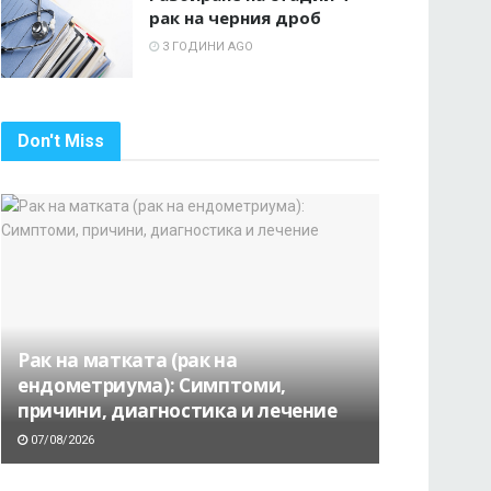
рак на черния дроб
3 ГОДИНИ AGO
Don't Miss
Рак на матката (рак на
ендометриума): Симптоми,
причини, диагностика и лечение
07/08/2026