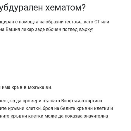
субдурален хематом?
иран с помощта на образни тестове, като CT или
 на Вашия лекар задълбочен поглед върху:
 има кръв в мозъка ви.
ст, за да провери пълната Ви кръвна картина.
те кръвни клетки, броя на белите кръвни клетки и
ените кръвни клетки може да показва значителна