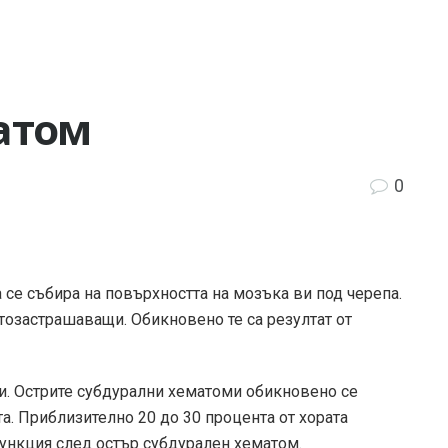
атом
0
се събира на повърхността на мозъка ви под черепа.
озастрашаващи. Обикновено те са резултат от
и. Острите субдурални хематоми обикновено се
а. Приблизително 20 до 30 процента от хората
ункция след остър субдурален хематом.