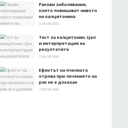
Ракови заболявания,
които повишават нивото
на калцитонина
06/08/2026
Тест за калцитонин: Цел
и интерпретация на
резултатите
06/08/2026
Ефектът на пчелната
отрова при лечението на
рак не е доказан
05/08/2026