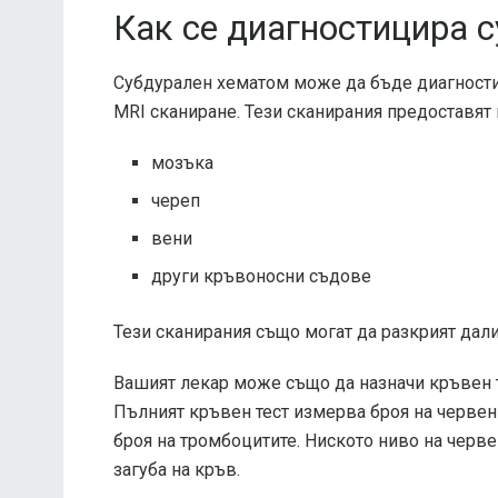
Как се диагностицира 
Субдурален хематом може да бъде диагностиц
MRI сканиране. Тези сканирания предоставят
мозъка
череп
вени
други кръвоносни съдове
Тези сканирания също могат да разкрият дали
Вашият лекар може също да назначи кръвен те
Пълният кръвен тест измерва броя на червени
броя на тромбоцитите. Ниското ниво на черв
загуба на кръв.