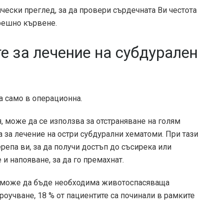
ески преглед, за да провери сърдечната Ви честота
трешно кървене.
е за лечение на субдурален
а само в операционна.
, може да се използва за отстраняване на голям
 за лечение на остри субдурални хематоми. При тази
репа ви, за да получи достъп до съсирека или
и напояване, за да го премахнат.
а може да бъде необходима животоспасяваща
проучване
, 18 % от пациентите са починали в рамките