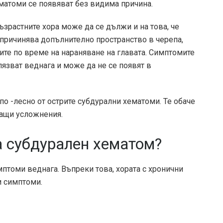
ематоми се появяват без видима причина.
ъзрастните хора може да се дължи и на това, че
а причинява допълнително пространство в черепа,
ите по време на нараняване на главата. Симптомите
язват веднага и може да не се появят в
о -лесно от острите субдурални хематоми. Те обаче
ащи усложнения.
а субдурален хематом?
птоми веднага. Въпреки това, хората с хронични
и симптоми.