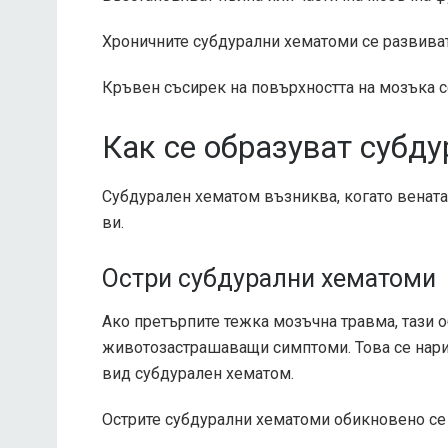
Хроничните субдурални хематоми се развиват
Кръвен съсирек на повърхността на мозъка с
Как се образуват субд
Субдурален хематом възниква, когато вената
ви.
Остри субдурални хематоми
Ако претърпите тежка мозъчна травма, тази о
животозастрашаващи симптоми. Това се нарич
вид субдурален хематом.
Острите субдурални хематоми обикновено се 