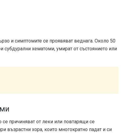
ързо и симптомите се проявяват веднага. Около 50
три субдурални хематоми, умират от състоянието или
оми
 се причиняват от леки или повтарящи се
при възрастни хора, които многократно падат и си