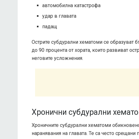
автомобилна катастрофа
удар в главата
падащ
Острите субдурални хематоми се образуват б
до 90 процента от хората, които развиват ос
неговите усложнения.
Хронични субдурални хемат
Хроничните субдурални хематоми обикновено
наранявания на главата. Те са често срещани 