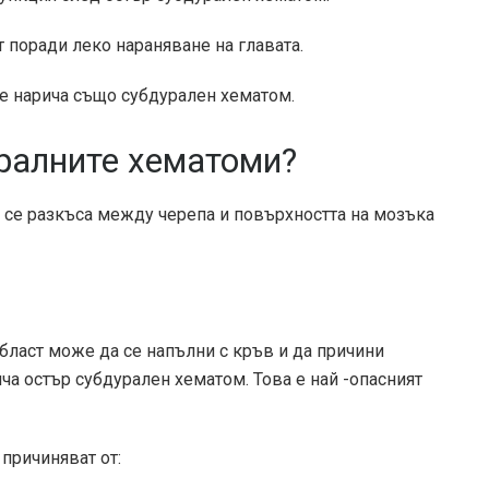
 поради леко нараняване на главата.
е нарича също субдурален хематом.
уралните хематоми?
 се разкъса между черепа и повърхността на мозъка
бласт може да се напълни с кръв и да причини
а остър субдурален хематом. Това е най -опасният
причиняват от: