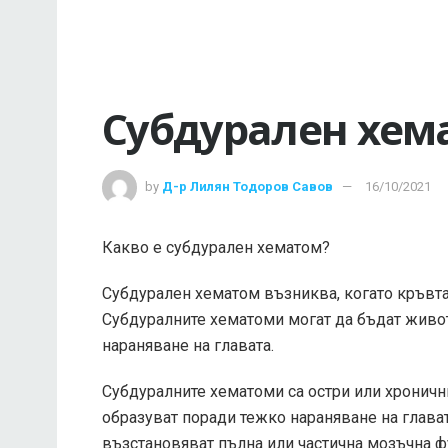
Субдурален хем
by
Д-р Лилян Тодоров Савов
16/10/2021
Какво е субдурален хематом?
Субдурален хематом възниква, когато кръвта 
Субдуралните хематоми могат да бъдат живот
нараняване на главата.
Субдуралните хематоми са остри или хроничн
образуват поради тежко нараняване на глават
възстановяват пълна или частична мозъчна ф