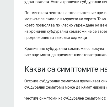
удрят главата. Някои хронични субдурални х
По -високата честота на това състояние при в
мозъкът се свива с възрастта на хората. Тов
което позволява по -лесно увреждане на вен
на хронични субдурални хематоми не се забел
продължение на няколко седмици.
Хроничните субдурални хематоми се лекуват п
все още могат да причинят животозастрашав
Какви са симптомите н
Острите субдурални хематоми причиняват сим
субдурални хематоми може да нямат никакв
Честите симптоми на субдурален хематом са: