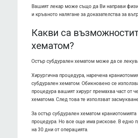
Вашият лекар може също да Ви направи физич
и кръвното налягане за доказателства за въ
Какви са възможностит
хематом?
Остър субдурален хематом може да се лекув
Хирургична процедура, наречена краниотомия
субдурален хематом. Обикновено се използва
процедура вашият хирург премахва част от че
хематома. След това те използват засмукване 
За остър субдурален хематом краниотомият
процедура. Но все още има рискове.
В едно 
на 30 дни от операцията.