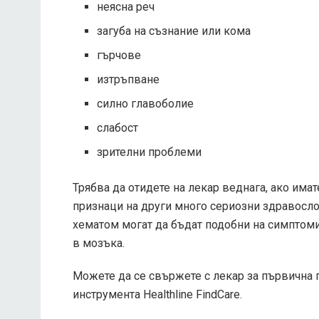
неясна реч
загуба на съзнание или кома
гърчове
изтръпване
силно главоболие
слабост
зрителни проблеми
Трябва да отидете на лекар веднага, ако има
признаци на други много сериозни здравосло
хематом могат да бъдат подобни на симптоми
в мозъка.
Можете да се свържете с лекар за първична 
инструмента Healthline FindCare.