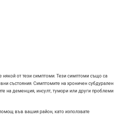
те някой от тези симптоми. Тези симптоми също са
вни състояния. Симптомите на хроничен субдурален
те на деменция, инсулт, тумори или други проблеми
помощ във вашия район, като използвате