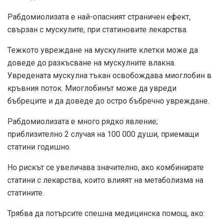
Рабдомиолизата е най-опасният страничен ефект,
свързан с мускулите, при статиновите лекарства.
Тежкото увреждане на мускулните клетки може да
доведе до разкъсване на мускулните влакна.
Увредената мускулна тъкан освобождава миоглобин в
кръвния поток. Миоглобинът може да увреди
бъбреците и да доведе до остро бъбречно увреждане.
Рабдомиолизата е много рядко явление;
приблизително 2 случая на 100 000 души, приемащи
статини годишно.
Но рискът се увеличава значително, ако комбинирате
статини с лекарства, които влияят на метаболизма на
статините.
Трябва да потърсите спешна медицинска помощ, ако: