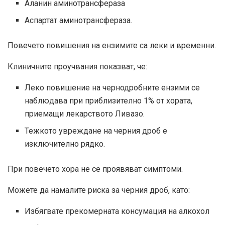
Аланин аминотрансфераза
Аспартат аминотрансфераза.
Повечето повишения на ензимите са леки и временни.
Клиничните проучвания показват, че:
Леко повишение на чернодробните ензими се
наблюдава при приблизително 1% от хората,
приемащи лекарството Ливазо.
Тежкото увреждане на черния дроб е
изключително рядко.
При повечето хора не се проявяват симптоми.
Можете да намалите риска за черния дроб, като:
Избягвате прекомерната консумация на алкохол