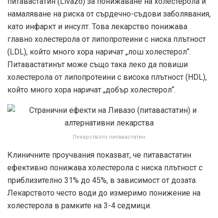
питавастатин (Livazo) за понижаване на холестерола и
намаляване на риска от сърдечно-съдови заболявания,
като инфаркт и инсулт. Това лекарство понижава
главно холестерола от липопротеини с ниска плътност
(LDL), който много хора наричат „лош холестерол“.
Питавастатинът може също така леко да повиши
холестерола от липопротеини с висока плътност (HDL),
който много хора наричат „добър холестерол“.
Лекарството питавастатин
Клиничните проучвания показват, че питавастатин
ефективно понижава холестерола с ниска плътност с
приблизително 31% до 45%, в зависимост от дозата.
Лекарството често води до измеримо понижение на
холестерола в рамките на 3-4 седмици.