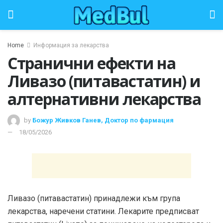
Home
Информация за лекарства
Странични ефекти на
Ливазо (питавастатин) и
алтернативни лекарства
by
Божур Живков Ганев, Доктор по фармация
18/05/2026
Ливазо (питавастатин) принадлежи към група
лекарства, наречени статини. Лекарите предписват