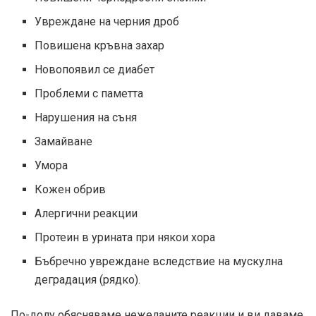
Увреждане на черния дроб
Повишена кръвна захар
Новопоявил се диабет
Проблеми с паметта
Нарушения на съня
Замайване
Умора
Кожен обрив
Алергични реакции
Протеин в урината при някои хора
Бъбречно увреждане вследствие на мускулна
деградация (рядко).
По-долу обясняваме нежеланите реакции и ви даваме