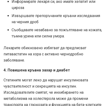
Информирате лекаря си, ако имате хепатит или
цироза
Извършвате препоръчаните кръвни изследвания
на черния дроб
Съобщавате незабавно за пожълтяване на кожата,
тъмна урина или силна умора.
Лекарите обикновено избягват да предписват
питавастатин на хора с активно чернодробно
заболяване.
4. Повишена кръвна захар и диабет
Статините могат леко да нарушат инсулиновата
чувствителност и секрецията на инсулин.
Изследователите смятат, че инхибирането на
метаболизма на холестерола може да промени
транспорта на глюкозата и функцията на бета-клетките