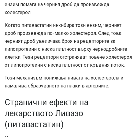
ензим помага на черния дроб да произвежда
холестерол.
Когато питавастатин инхибира този ензим, черният
дроб произвежда по-малко холестерол. След това
черният дроб увеличава броя на рецепторите за
липопротеини с ниска плътност върху чернодробните
клетки. Тези рецептори отстраняват повече холестерол
от липопротеини с ниска плътност от кръвния поток.
Този механизъм понижава нивата на холестерола и
намалява образуването на плаки в артериите.
Странични ефекти на
лекарството Ливазо
(питавастатин)