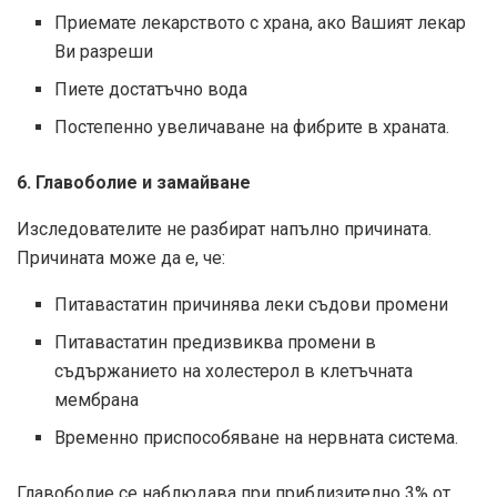
Приемате лекарството с храна, ако Вашият лекар
Ви разреши
Пиете достатъчно вода
Постепенно увеличаване на фибрите в храната.
6. Главоболие и замайване
Изследователите не разбират напълно причината.
Причината може да е, че:
Питавастатин причинява леки съдови промени
Питавастатин предизвиква промени в
съдържанието на холестерол в клетъчната
мембрана
Временно приспособяване на нервната система.
Главоболие се наблюдава при приблизително 3% от