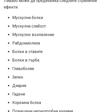
Ливазо може да предизвика следните странични
ефекти:
Мускулни болки
Мускулна слабост
Мускулно възпаление
Рабдомиолиза
Болки в ставите
Болки в гърба
Главоболие
Запек
Диария
Гадене
Коремна болка
Повишени чернодробни ензими