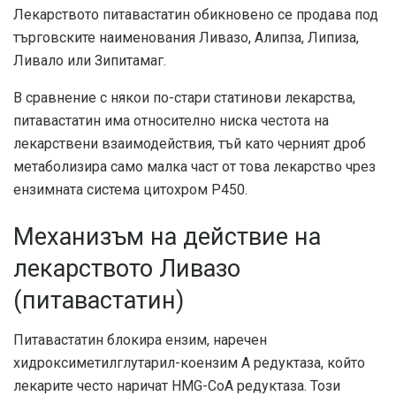
Лекарството питавастатин обикновено се продава под
търговските наименования Ливазо, Алипза, Липиза,
Ливало или Зипитамаг.
В сравнение с някои по-стари статинови лекарства,
питавастатин има относително ниска честота на
лекарствени взаимодействия, тъй като черният дроб
метаболизира само малка част от това лекарство чрез
ензимната система цитохром P450.
Механизъм на действие на
лекарството Ливазо
(питавастатин)
Питавастатин блокира ензим, наречен
хидроксиметилглутарил-коензим А редуктаза, който
лекарите често наричат HMG-CoA редуктаза. Този