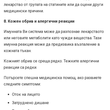
лекарство от групата на статините или да оцени други
медицински причини.
8. Кожен обрив и алергични реакции
Имунната Ви система може да разпознае лекарството
или неговите метаболити като чужди вещества. Тази
имунна реакция може да предизвика възпаление в
кожната тъкан.
Кожният обрив се среща рядко. Тежките алергични
реакции са редки.
Потърсете спешна медицинска помощ, ако развиете
следните симптоми:
Оток на лицето
Затруднено дишане