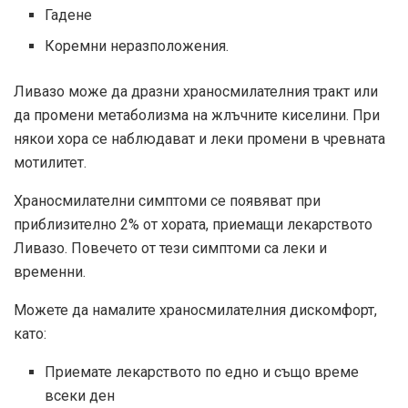
Гадене
Коремни неразположения.
Ливазо може да дразни храносмилателния тракт или
да промени метаболизма на жлъчните киселини. При
някои хора се наблюдават и леки промени в чревната
мотилитет.
Храносмилателни симптоми се появяват при
приблизително 2% от хората, приемащи лекарството
Ливазо. Повечето от тези симптоми са леки и
временни.
Можете да намалите храносмилателния дискомфорт,
като:
Приемате лекарството по едно и също време
всеки ден