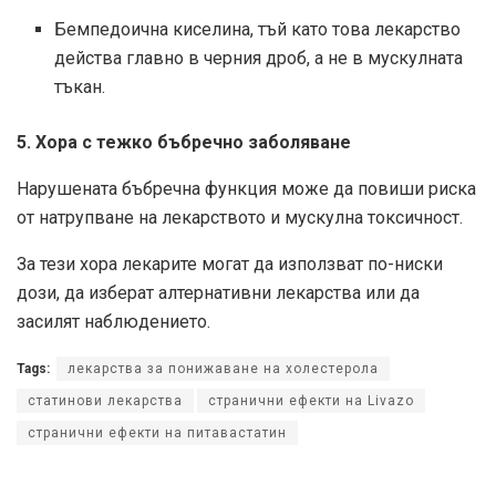
Бемпедоична киселина, тъй като това лекарство
действа главно в черния дроб, а не в мускулната
тъкан.
5. Хора с тежко бъбречно заболяване
Нарушената бъбречна функция може да повиши риска
от натрупване на лекарството и мускулна токсичност.
За тези хора лекарите могат да използват по-ниски
дози, да изберат алтернативни лекарства или да
засилят наблюдението.
Tags:
лекарства за понижаване на холестерола
статинови лекарства
странични ефекти на Livazo
странични ефекти на питавастатин