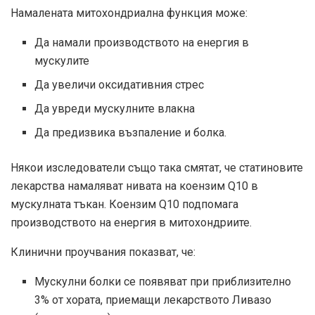
Намалената митохондриална функция може:
Да намали производството на енергия в
мускулите
Да увеличи оксидативния стрес
Да увреди мускулните влакна
Да предизвика възпаление и болка.
Някои изследователи също така смятат, че статиновите
лекарства намаляват нивата на коензим Q10 в
мускулната тъкан. Коензим Q10 подпомага
производството на енергия в митохондриите.
Клинични проучвания показват, че:
Мускулни болки се появяват при приблизително
3% от хората, приемащи лекарството Ливазо