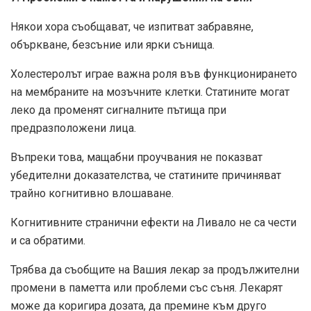
Някои хора съобщават, че изпитват забравяне,
объркване, безсъние или ярки сънища.
Холестеролът играе важна роля във функционирането
на мембраните на мозъчните клетки. Статините могат
леко да променят сигналните пътища при
предразположени лица.
Въпреки това, мащабни проучвания не показват
убедителни доказателства, че статините причиняват
трайно когнитивно влошаване.
Когнитивните странични ефекти на Ливало не са чести
и са обратими.
Трябва да съобщите на Вашия лекар за продължителни
промени в паметта или проблеми със съня. Лекарят
може да коригира дозата, да премине към друго