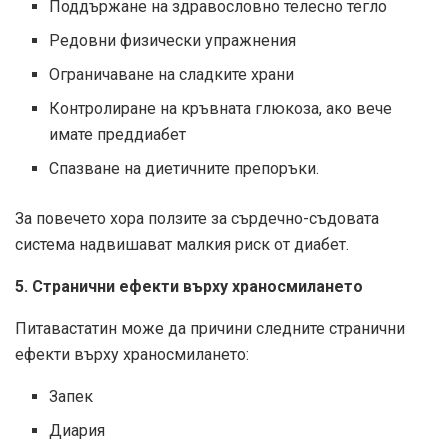
Поддържане на здравословно телесно тегло
Редовни физически упражнения
Ограничаване на сладките храни
Контролиране на кръвната глюкоза, ако вече
имате преддиабет
Спазване на диетичните препоръки.
За повечето хора ползите за сърдечно-съдовата
система надвишават малкия риск от диабет.
5. Странични ефекти върху храносмилането
Питавастатин може да причини следните странични
ефекти върху храносмилането:
Запек
Диария