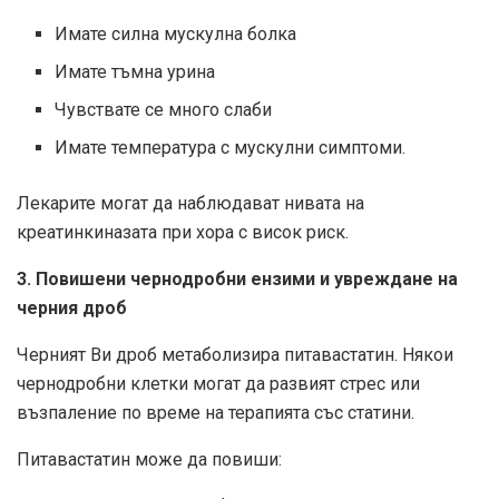
Имате силна мускулна болка
Имате тъмна урина
Чувствате се много слаби
Имате температура с мускулни симптоми.
Лекарите могат да наблюдават нивата на
креатинкиназата при хора с висок риск.
3. Повишени чернодробни ензими и увреждане на
черния дроб
Черният Ви дроб метаболизира питавастатин. Някои
чернодробни клетки могат да развият стрес или
възпаление по време на терапията със статини.
Питавастатин може да повиши: