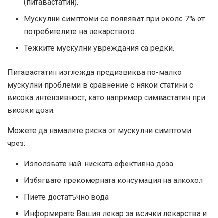
(питавастатин).
Мускулни симптоми се появяват при около 7% от
потребителите на лекарството.
Тежките мускулни увреждания са редки.
Питавастатин изглежда предизвиква по-малко
мускулни проблеми в сравнение с някои статини с
висока интензивност, като например симвастатин при
високи дози.
Можете да намалите риска от мускулни симптоми
чрез:
Използвате най-ниската ефективна доза
Избягвате прекомерната консумация на алкохол
Пиете достатъчно вода
Информирате Вашия лекар за всички лекарства и