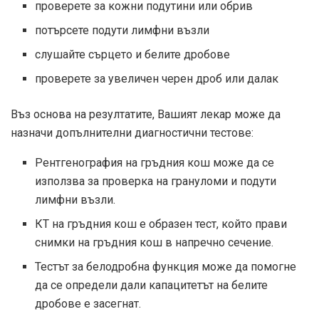
проверете за кожни подутини или обрив
потърсете подути лимфни възли
слушайте сърцето и белите дробове
проверете за увеличен черен дроб или далак
Въз основа на резултатите, Вашият лекар може да
назначи допълнителни диагностични тестове:
Рентгенография на гръдния кош може да се
използва за проверка на грануломи и подути
лимфни възли.
КТ на гръдния кош е образен тест, който прави
снимки на гръдния кош в напречно сечение.
Тестът за белодробна функция може да помогне
да се определи дали капацитетът на белите
дробове е засегнат.