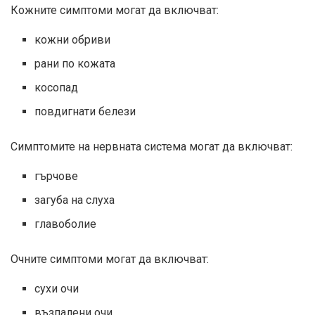
Кожните симптоми могат да включват:
кожни обриви
рани по кожата
косопад
повдигнати белези
Симптомите на нервната система могат да включват:
гърчове
загуба на слуха
главоболие
Очните симптоми могат да включват:
сухи очи
възпалени очи