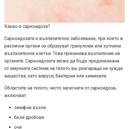
Какво е саркоидоза?
Саркоидозата е възпалително заболяване, при което в
различни органи се образуват грануломи или купчини
възпалителни клетки. Това причинява възпаление на
органите. Саркоидозата може да бъде предизвикана
от имунната система на тялото ви, реагираща на чужди
вещества, като вируси, бактерии или химикали.
Областите на тялото, често засегнати от саркоидоза,
включват:
лимфни възли
бели дробове
очи