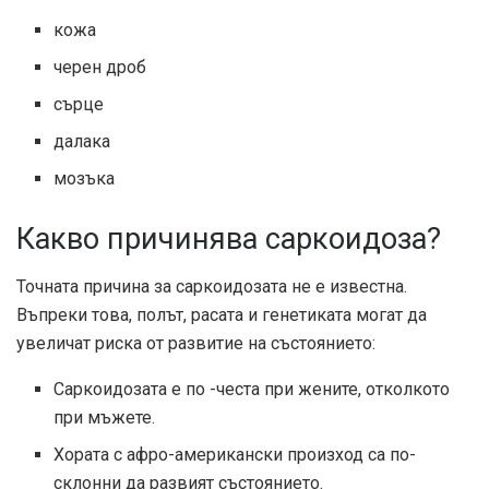
кожа
черен дроб
сърце
далака
мозъка
Какво причинява саркоидоза?
Точната причина за саркоидозата не е известна.
Въпреки това, полът, расата и генетиката могат да
увеличат риска от развитие на състоянието:
Саркоидозата е по -честа при жените, отколкото
при мъжете.
Хората с афро-американски произход са по-
склонни да развият състоянието.