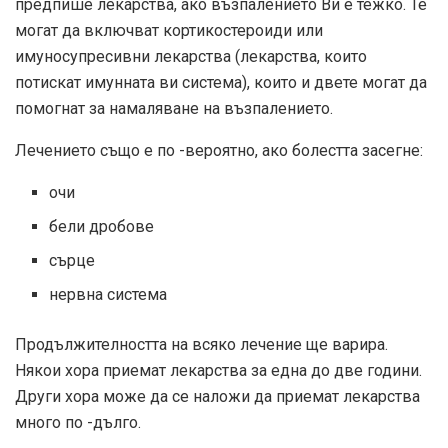
предпише лекарства, ако възпалението Ви е тежко. Те
могат да включват кортикостероиди или
имуносупресивни лекарства (лекарства, които
потискат имунната ви система), които и двете могат да
помогнат за намаляване на възпалението.
Лечението също е по -вероятно, ако болестта засегне:
очи
бели дробове
сърце
нервна система
Продължителността на всяко лечение ще варира.
Някои хора приемат лекарства за една до две години.
Други хора може да се наложи да приемат лекарства
много по -дълго.