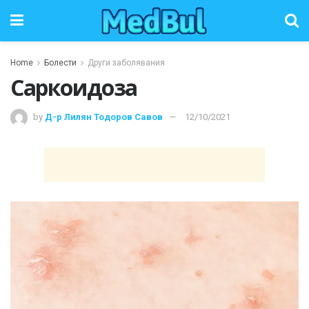
Home
Болести
Други заболявания
Саркоидоза
by
Д-р Лилян Тодоров Савов
12/10/2021