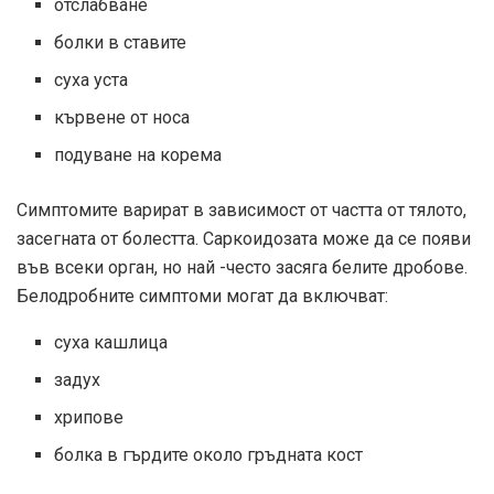
отслабване
болки в ставите
суха уста
кървене от носа
подуване на корема
Симптомите варират в зависимост от частта от тялото,
засегната от болестта. Саркоидозата може да се появи
във всеки орган, но най -често засяга белите дробове.
Белодробните симптоми могат да включват:
суха кашлица
задух
хрипове
болка в гърдите около гръдната кост