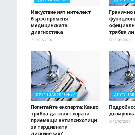
Изкуственият интелект
Гранично 
бързо променя
функциони
медицинската
официална
диагностика
трябва ли
22/05/2026
15/03/2024
ДРУГИ ЗАБОЛЯВАНИЯ
ДРУГИ ЗА
Попитайте експерта: Какво
Подробнос
трябва да знаят хората,
дозировка
приемащи антипсихотици
12/03/2024
за тардивната
дискинезия?