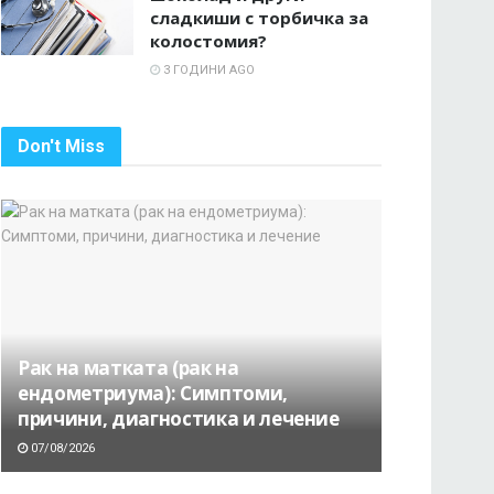
сладкиши с торбичка за
колостомия?
3 ГОДИНИ AGO
Don't Miss
Рак на матката (рак на
ендометриума): Симптоми,
причини, диагностика и лечение
07/08/2026