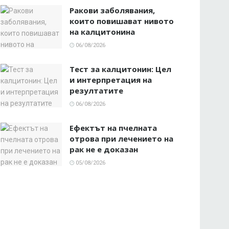
Ракови заболявания,
които повишават нивото
на калцитонина
06/08/2026
Тест за калцитонин: Цел
и интерпретация на
резултатите
06/08/2026
Ефектът на пчелната
отрова при лечението на
рак не е доказан
05/08/2026