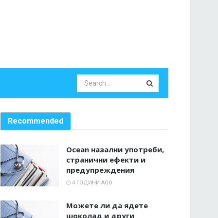
Recommended
Ocean назални употреби,
странични ефекти и
предупреждения
4 ГОДИНИ AGO
Можете ли да ядете
шоколад и други