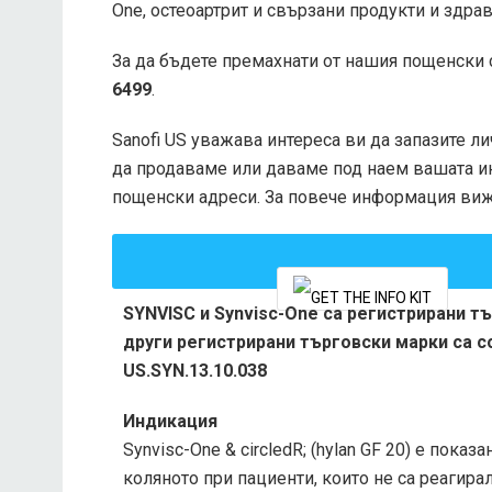
One, остеоартрит и свързани продукти и здра
За да бъдете премахнати от нашия пощенски с
6499
.
Sanofi US уважава интереса ви да запазите л
да продаваме или даваме под наем вашата ин
пощенски адреси. За повече информация виж
SYNVISC и Synvisc-One са регистрирани т
други регистрирани търговски марки са с
US.SYN.13.10.038
Индикация
Synvisc-One & circledR; (hylan GF 20) е показ
коляното при пациенти, които не са реагир