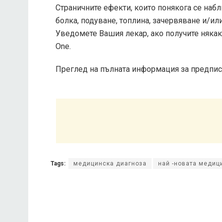
Страничните ефекти, които понякога се набл
болка, подуване, топлина, зачервяване и/ил
Уведомете Вашия лекар, ако получите някак
One.
Преглед на пълната информация за предписв
Tags:
медицинска диагноза
най -новата меди