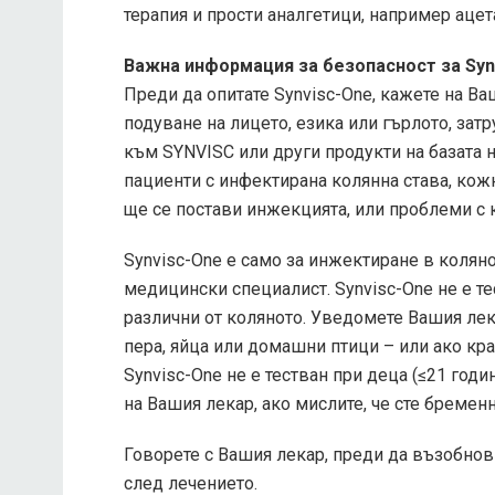
терапия и прости аналгетици, например аце
Важна информация за безопасност за Syn
Преди да опитате Synvisc-One, кажете на Ва
подуване на лицето, езика или гърлото, за
към SYNVISC или други продукти на базата н
пациенти с инфектирана колянна става, кож
ще се постави инжекцията, или проблеми с 
Synvisc-One е само за инжектиране в колян
медицински специалист. Synvisc-One не е те
различни от коляното. Уведомете Вашия лека
пера, яйца или домашни птици – или ако кра
Synvisc-One не е тестван при деца (≤21 год
на Вашия лекар, ако мислите, че сте бремен
Говорете с Вашия лекар, преди да възобно
след лечението.