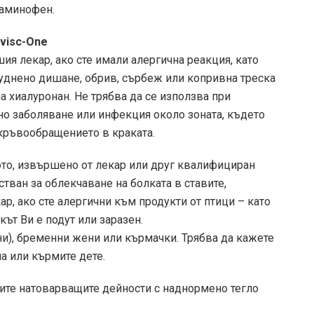
таминофен.
visc-One
шия лекар, ако сте имали алергична реакция, като
труднено дишане, обрив, сърбеж или копривна треска
а хиалуронан. Не трябва да се използва при
но заболяване или инфекция около зоната, където
кръвообращението в краката.
ото, извършено от лекар или друг квалифициран
стван за облекчаване на болката в ставите,
р, ако сте алергични към продукти от птици – като
кът Ви е подут или заразен.
ини), бременни жени или кърмачки. Трябва да кажете
на или кърмите дете.
вите натоварващите дейности с наднормено тегло