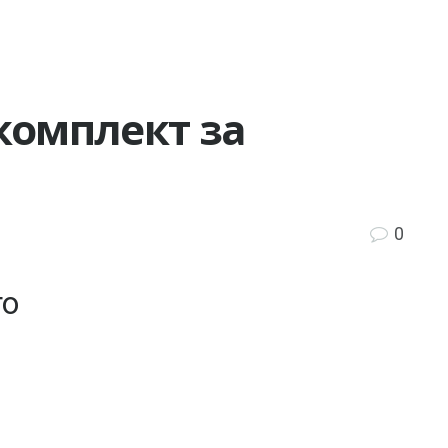
комплект за
0
то