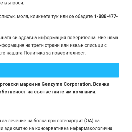
ве въпроси.
писък, моля, кликнете тук или се обадете
1-888-477-
ичната си здравна информация поверителна. Ние няма
формация на трети страни или извън списъци с
те нашата Политика за поверителност.
ърговски марки на Genzyme Corporation. Всички
обственост на съответните им компании.
ан за лечение на болка при остеоартрит (ОА) на
али адекватно на консервативна нефармакологична