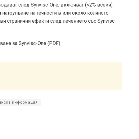
юдават след Synvisc-One, включват (<2% всеки):
и натрупване на течности в или около коляното.
ви странични ефекти след лечението със Synvisc-
ане за Synvisc-One (PDF)
цинска информация