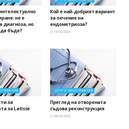
интелектуално
Кой е най-добрият вариант
ране: не е
за лечение на
 диагноза, но
ендометриоза?
 да бъде?
14/03/2024
БОЛЯВАНИЯ
ДРУГИ ЗАБОЛЯВАНИЯ
ти за
Преглед на отворената
та за Latisse
съдова реконструкция
08/03/2024