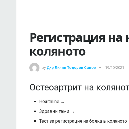
Регистрация на 
коляното
by
Д-р Лилян Тодоров Савов
19/10/2021
Остеоартрит на коляно
Healthline
→
Здравни теми
→
Тест за регистрация на болка в коляното