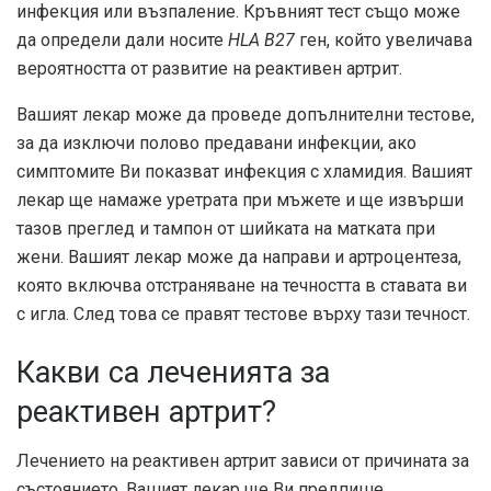
инфекция или възпаление. Кръвният тест също може
да определи дали носите
HLA B27
ген, който увеличава
вероятността от развитие на реактивен артрит.
Вашият лекар може да проведе допълнителни тестове,
за да изключи полово предавани инфекции, ако
симптомите Ви показват инфекция с хламидия. Вашият
лекар ще намаже уретрата при мъжете и ще извърши
тазов преглед и тампон от шийката на матката при
жени. Вашият лекар може да направи и артроцентеза,
която включва отстраняване на течността в ставата ви
с игла. След това се правят тестове върху тази течност.
Какви са леченията за
реактивен артрит?
Лечението на реактивен артрит зависи от причината за
състоянието. Вашият лекар ще Ви предпише