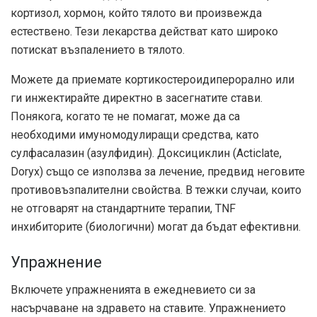
кортизол, хормон, който тялото ви произвежда
естествено. Тези лекарства действат като широко
потискат възпалението в тялото.
Можете да приемате кортикостероиди
перорално или
ги инжектирайте директно в засегнатите стави.
Понякога, когато те не помагат, може да са
необходими имуномодулиращи средства, като
сулфасалазин (азулфидин). Доксициклин (Acticlate,
Doryx) също се използва за лечение, предвид неговите
противовъзпалителни свойства. В тежки случаи, които
не отговарят на стандартните терапии, TNF
инхибиторите (биологични) могат да бъдат ефективни.
Упражнение
Включете упражненията в ежедневието си за
насърчаване на здравето на ставите. Упражнението