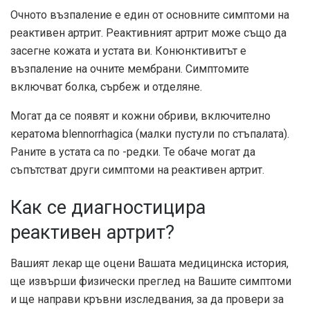
Очното възпаление е един от основните симптоми на
реактивен артрит. Реактивният артрит може също да
засегне кожата и устата ви. Конюнктивитът е
възпаление на очните мембрани. Симптомите
включват болка, сърбеж и отделяне.
Могат да се появят и кожни обриви, включително
кератома blennorrhagica (малки пустули по стъпалата).
Раните в устата са по -редки. Те обаче могат да
съпътстват други симптоми на реактивен артрит.
Как се диагностицира
реактивен артрит?
Вашият лекар ще оцени Вашата медицинска история,
ще извърши физически преглед на Вашите симптоми
и ще направи кръвни изследвания, за да провери за