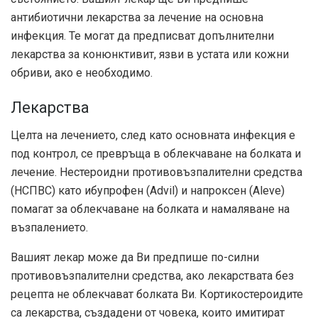
антибиотични лекарства за лечение на основна
инфекция. Те могат да предписват допълнителни
лекарства за конюнктивит, язви в устата или кожни
обриви, ако е необходимо.
Лекарства
Целта на лечението, след като основната инфекция е
под контрол, се превръща в облекчаване на болката и
лечение. Нестероидни противовъзпалителни средства
(НСПВС) като ибупрофен (Advil) и напроксен (Aleve)
помагат за облекчаване на болката и намаляване на
възпалението.
Вашият лекар може да Ви предпише по-силни
противовъзпалителни средства, ако лекарствата без
рецепта не облекчават болката Ви. Кортикостероидите
са лекарства, създадени от човека, които имитират