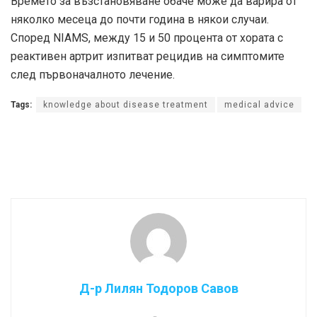
Времето за възстановяване обаче може да варира от
няколко месеца до почти година в някои случаи.
Според
NIAMS
, между 15 и 50 процента от хората с
реактивен артрит изпитват рецидив на симптомите
след първоначалното лечение.
Tags:
knowledge about disease treatment
medical advice
Д-р Лилян Тодоров Савов