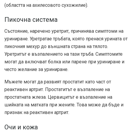
(областта на ахилесовото сухожилие).
Пикочна система
Състояние, наречено уретрит, причинява симптоми на
уриниране. Уретрата
е тръбата, която пренася урината от
пикочния мехур до външната страна на тялото.
Уретритът е възпалението на тази тръба. Симптомите
могат да включват болка или парене при уриниране и
често желание за уриниране.
Мъжете могат да развият простатит като част от
реактивен артрит. Простатитът е възпаление на
простатната жлеза. Цервицитът е възпаление на
шийката на матката при жените. Това може да бъде и
признак на реактивен артрит.
Очи и кожа