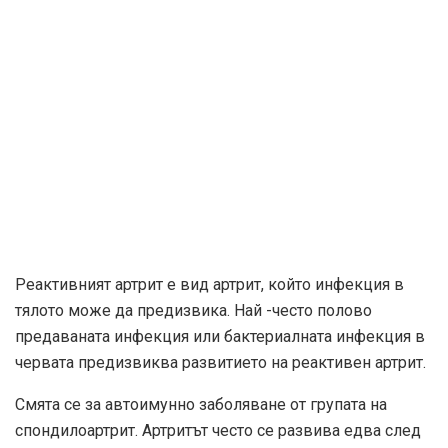
Реактивният артрит е вид артрит, който инфекция в
тялото може да предизвика. Най -често полово
предаваната инфекция или бактериалната инфекция в
червата предизвиква развитието на реактивен артрит.
Смята се за автоимунно заболяване от групата на
спондилоартрит. Артритът често се развива едва след