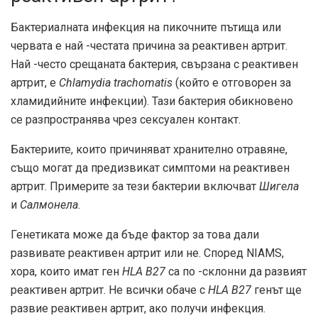
Бактериалната инфекция на пикочните пътища или
червата е най -честата причина за реактивен артрит.
Най -често срещаната бактерия, свързана с реактивен
артрит, е
Chlamydia trachomatis
(който е отговорен за
хламидийните инфекции). Тази бактерия обикновено
се разпространява чрез сексуален контакт.
Бактериите, които причиняват хранително отравяне,
също могат да предизвикат симптоми на реактивен
артрит. Примерите за тези бактерии включват
Шигела
и
Салмонела
.
Генетиката може да бъде фактор за това дали
развивате реактивен артрит или не. Според
NIAMS
,
хора, които имат ген
HLA B27
са по -склонни да развият
реактивен артрит. Не всички обаче с
HLA B27
генът ще
развие реактивен артрит, ако получи инфекция.