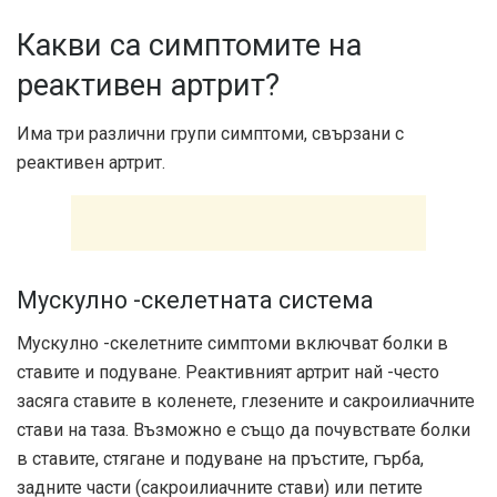
Какви са симптомите на
реактивен артрит?
Има три различни групи симптоми, свързани с
реактивен артрит.
Мускулно -скелетната система
Мускулно -скелетните симптоми включват болки в
ставите и подуване. Реактивният артрит най -често
засяга ставите в коленете, глезените и сакроилиачните
стави на таза. Възможно е също да почувствате болки
в ставите, стягане и подуване на пръстите, гърба,
задните части (сакроилиачните стави) или петите