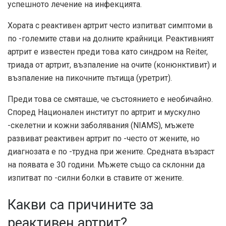
успешното лечение на инфекцията.
Хората с реактивен артрит често изпитват симптоми в
по -големите стави на долните крайници. Реактивният
артрит е известен преди това като синдром на Reiter,
триада от артрит, възпаление на очите (конюнктивит) и
възпаление на пикочните пътища (уретрит).
Преди това се смяташе, че състоянието е необичайно.
Според
Национален институт по артрит и мускулно
-скелетни и кожни заболявания (NIAMS)
, мъжете
развиват реактивен артрит по -често от жените, но
диагнозата е по -трудна при жените. Средната възраст
на появата е 30 години. Мъжете също са склонни да
изпитват по -силни болки в ставите от жените.
Какви са причините за
реактивен артрит?