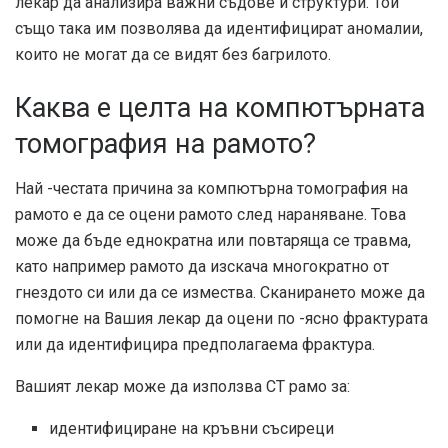
лекар да анализира важни съдове и структури. Той
също така им позволява да идентифицират аномалии,
които не могат да се видят без багрилото.
Каква е целта на компютърната
томография на рамото?
Най -честата причина за компютърна томография на
рамото е да се оцени рамото след нараняване. Това
може да бъде еднократна или повтаряща се травма,
като например рамото да изскача многократно от
гнездото си или да се измества. Сканирането може да
помогне на Вашия лекар да оцени по -ясно фрактурата
или да идентифицира предполагаема фрактура.
Вашият лекар може да използва CT рамо за:
идентифициране на кръвни съсиреци