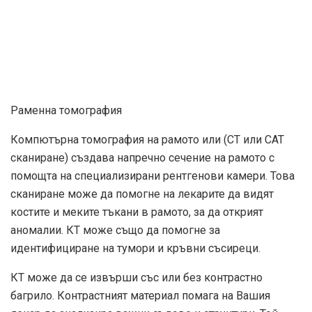
Раменна томография
Компютърна томография на рамото или (CT или CAT
сканиране) създава напречно сечение на рамото с
помощта на специализирани рентгенови камери. Това
сканиране може да помогне на лекарите да видят
костите и меките тъкани в рамото, за да открият
аномалии. КТ може също да помогне за
идентифициране на тумори и кръвни съсиреци.
КТ може да се извърши със или без контрастно
багрило. Контрастният материал помага на Вашия