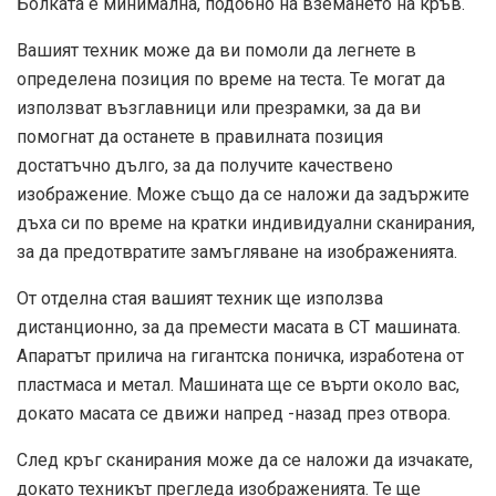
Болката е минимална, подобно на вземането на кръв.
Вашият техник може да ви помоли да легнете в
определена позиция по време на теста. Те могат да
използват възглавници или презрамки, за да ви
помогнат да останете в правилната позиция
достатъчно дълго, за да получите качествено
изображение. Може също да се наложи да задържите
дъха си по време на кратки индивидуални сканирания,
за да предотвратите замъгляване на изображенията.
От отделна стая вашият техник ще използва
дистанционно, за да премести масата в CT машината.
Апаратът прилича на гигантска поничка, изработена от
пластмаса и метал. Машината ще се върти около вас,
докато масата се движи напред -назад през отвора.
След кръг сканирания може да се наложи да изчакате,
докато техникът прегледа изображенията. Те ще