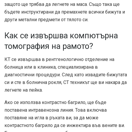
защото ще трябва да легнете на маса. Също така ще
бъдете инструктирани да премахнете всички бижута и
други метални предмети от тялото си.
Как се извършва компютърна
томография на рамото?
КТ се извършва в рентгенологично отделение на
болница или в клиника, специализирана в
диагностични процедури. След като извадите бижутата
си и сте в болнична рокля, CT техникът ще ви накара да
легнете на пейка.
Ако се използва контрастно багрило, ще бъде
поставена интравенозна линия. Това включва
поставяне на игла в ръката ви, за да може
контрастното багрило да се инжектира във вените ви.