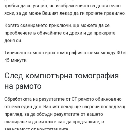
трябва да се уверят, че изображенията са достатъчно
ясни, за да може Вашият лекар да ги прочете правилно.
Когато сканирането приключи, ще можете да се
преоблечете в обичайните си дрехи и да прекарате
деня си.
Типичната компютърна томография отнема между 30 и
45 минути.
След компютърна томография
на рамото
Обработката на резултатите от CT рамото обикновено
отнема един ден. Вашият лекар ще насрочи последващ
преглед, за да обсъди резултатите от вашето
сканиране и да ви каже как да продължите, в
зависимост от констатациите.