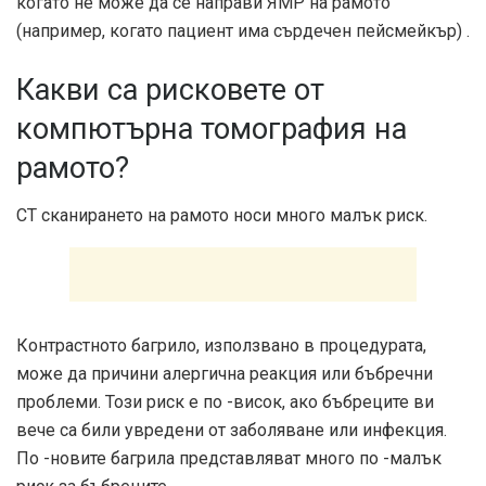
когато не може да се направи ЯМР на рамото
(например, когато пациент има сърдечен пейсмейкър) .
Какви са рисковете от
компютърна томография на
рамото?
CT сканирането на рамото носи много малък риск.
Контрастното багрило, използвано в процедурата,
може да причини алергична реакция или бъбречни
проблеми. Този риск е по -висок, ако бъбреците ви
вече са били увредени от заболяване или инфекция.
По -новите багрила представляват много по -малък