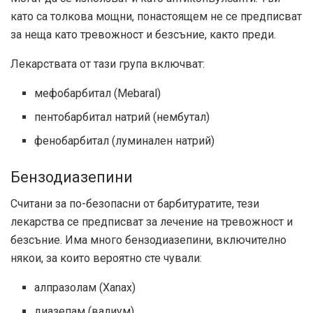
като са толкова мощни, понастоящем не се предписват
за неща като тревожност и безсъние, както преди.
Лекарствата от тази група включват:
мефобарбитал (Mebaral)
пентобарбитал натрий (нембутал)
фенобарбитал (луминален натрий)
Бензодиазепини
Считани за по-безопасни от барбитуратите, тези
лекарства се предписват за лечение на тревожност и
безсъние. Има много бензодиазепини, включително
някои, за които вероятно сте чували:
алпразолам (Xanax)
диазепам (валиум)