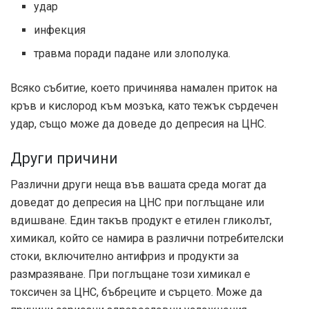
удар
инфекция
травма поради падане или злополука.
Всяко събитие, което причинява намален приток на
кръв и кислород към мозъка, като тежък сърдечен
удар, също може да доведе до депресия на ЦНС.
Други причини
Различни други неща във вашата среда могат да
доведат до депресия на ЦНС при поглъщане или
вдишване. Един такъв продукт е етилен гликолът,
химикал, който се намира в различни потребителски
стоки, включително антифриз и продукти за
размразяване. При поглъщане този химикал е
токсичен за ЦНС, бъбреците и сърцето. Може да