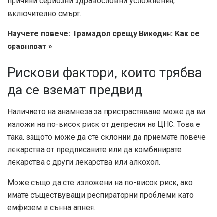
причини сериозни здравословни усложнения,
включително смърт.
Научете повече: Трамадол срещу Викодин: Как се
сравняват »
Рискови фактори, които трябва
да се вземат предвид
Наличието на анамнеза за пристрастяване може да ви
изложи на по-висок риск от депресия на ЦНС. Това е
така, защото може да сте склонни да приемате повече
лекарства от предписаните или да комбинирате
лекарства с други лекарства или алкохол.
Може също да сте изложени на по-висок риск, ако
имате съществуващи респираторни проблеми като
емфизем и сънна апнея.