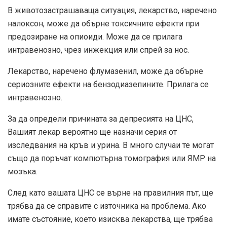
В животозастрашаваща ситуация, лекарство, наречено
налоксон, може да обърне токсичните ефекти при
предозиране на опиоиди. Може да се прилага
интравенозно, чрез инжекция или спрей за нос.
Лекарство, наречено флумазенил, може да обърне
сериозните ефекти на бензодиазепините. Прилага се
интравенозно.
За да определи причината за депресията на ЦНС,
Вашият лекар вероятно ще назначи серия от
изследвания на кръв и урина. В много случаи те могат
също да поръчат компютърна томография или ЯМР на
мозъка.
След като вашата ЦНС се върне на правилния път, ще
трябва да се справите с източника на проблема. Ако
имате състояние, което изисква лекарства, ще трябва