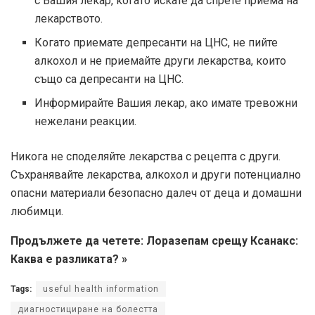
с Вашия лекар, когато искате да спрете приема на
лекарството.
Когато приемате депресанти на ЦНС, не пийте
алкохол и не приемайте други лекарства, които
също са депресанти на ЦНС.
Информирайте Вашия лекар, ако имате тревожни
нежелани реакции.
Никога не споделяйте лекарства с рецепта с други.
Съхранявайте лекарства, алкохол и други потенциално
опасни материали безопасно далеч от деца и домашни
любимци.
Продължете да четете: Лоразепам срещу Ксанакс:
Каква е разликата? »
Tags:
useful health information
диагностициране на болестта