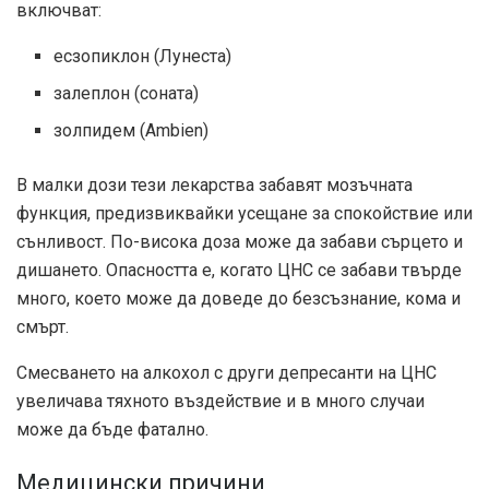
включват:
есзопиклон (Лунеста)
залеплон (соната)
золпидем (Ambien)
В малки дози тези лекарства забавят мозъчната
функция, предизвиквайки усещане за спокойствие или
сънливост. По-висока доза може да забави сърцето и
дишането. Опасността е, когато ЦНС се забави твърде
много, което може да доведе до безсъзнание, кома и
смърт.
Смесването на алкохол с други депресанти на ЦНС
увеличава тяхното въздействие и в много случаи
може да бъде фатално.
Медицински причини