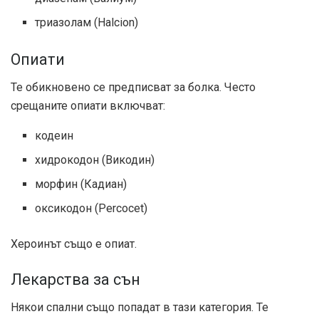
триазолам (Halcion)
Опиати
Те обикновено се предписват за болка. Често
срещаните опиати включват:
кодеин
хидрокодон (Викодин)
морфин (Кадиан)
оксикодон (Percocet)
Хероинът също е опиат.
Лекарства за сън
Някои спални също попадат в тази категория. Те