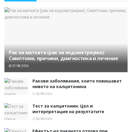
Рак на матката (рак на ендометриума):
Симптоми, причини, диагностика и лечение
07/08/2026
Ракови заболявания, които повишават
нивото на калцитонина
06/08/2026
Тест за калцитонин: Цел и
интерпретация на резултатите
06/08/2026
Ефектът на пчелната отрова при