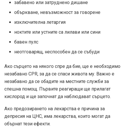
забавено или затруднено дишане
объркване, невъзможност за говорене
изключителна летаргия
ноктите или устните са лилави или сини
бавен пулс
неотговарящ, неспособен да се събуди
Ако сърцето на някого спре да бие, ще е необходимо
незабавно CPR, за да се спаси живота му. Важно е
незабавно да се обадите на местните служби за
спешна помощ. Първите реагиращи ще прилагат
кислород и ще започнат да наблюдават сърцето.
Ако предозирането на лекарства е причина за
депресия на ЦНС, има лекарства, които могат да
обърнат тези ефекти.