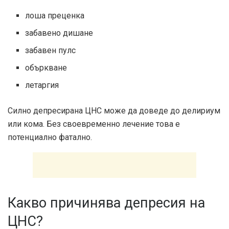
лоша преценка
забавено дишане
забавен пулс
объркване
летаргия
Силно депресирана ЦНС може да доведе до делириум
или кома. Без своевременно лечение това е
потенциално фатално.
Какво причинява депресия на
ЦНС?