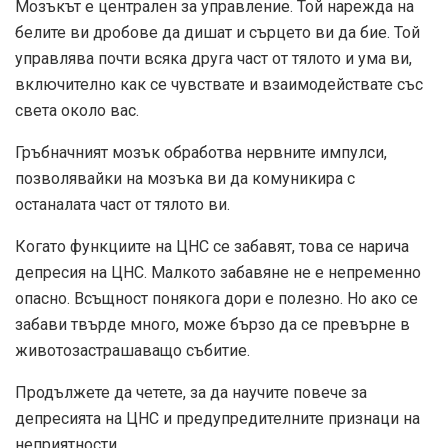
Мозъкът е централен за управление. Той нарежда на
белите ви дробове да дишат и сърцето ви да бие. Той
управлява почти всяка друга част от тялото и ума ви,
включително как се чувствате и взаимодействате със
света около вас.
Гръбначният мозък обработва нервните импулси,
позволявайки на мозъка ви да комуникира с
останалата част от тялото ви.
Когато функциите на ЦНС се забавят, това се нарича
депресия на ЦНС. Малкото забавяне не е непременно
опасно. Всъщност понякога дори е полезно. Но ако се
забави твърде много, може бързо да се превърне в
животозастрашаващо събитие.
Продължете да четете, за да научите повече за
депресията на ЦНС и предупредителните признаци на
неприятности.