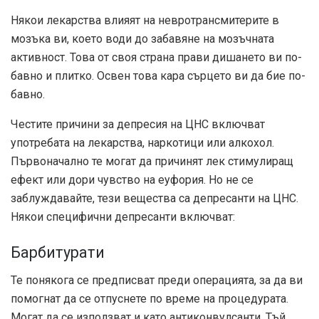
Някои лекарства влияят на невротрансмитерите в
мозъка ви, което води до забавяне на мозъчната
активност. Това от своя страна прави дишането ви по-
бавно и плитко. Освен това кара сърцето ви да бие по-
бавно.
Честите причини за депресия на ЦНС включват
употребата на лекарства, наркотици или алкохол.
Първоначално те могат да причинят лек стимулиращ
ефект или дори чувство на еуфория. Но не се
заблуждавайте, тези вещества са депресанти на ЦНС.
Някои специфични депресанти включват:
Барбитурати
Те понякога се предписват преди операцията, за да ви
помогнат да се отпуснете по време на процедурата.
Могат да се използват и като антиконвулсанти. Тъй