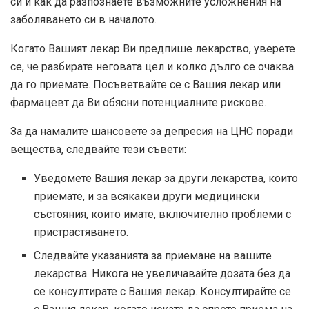
си и как да разпознаете възможните усложнения на
заболяването си в началото.
Когато Вашият лекар Ви предпише лекарство, уверете
се, че разбирате неговата цел и колко дълго се очаква
да го приемате. Посъветвайте се с Вашия лекар или
фармацевт да Ви обясни потенциалните рискове.
За да намалите шансовете за депресия на ЦНС поради
вещества, следвайте тези съвети:
Уведомете Вашия лекар за други лекарства, които
приемате, и за всякакви други медицински
състояния, които имате, включително проблеми с
пристрастяването.
Следвайте указанията за приемане на вашите
лекарства. Никога не увеличавайте дозата без да
се консултирате с Вашия лекар. Консултирайте се