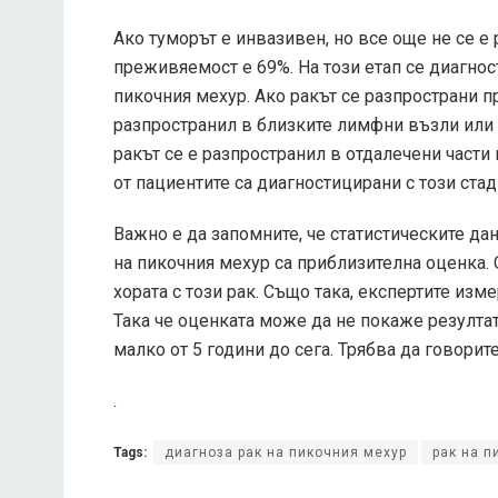
Ако туморът е инвазивен, но все още не се е
преживяемост е 69%. На този етап се диагнос
пикочния мехур. Ако ракът се разпространи п
разпространил в близките лимфни възли или 
ракът се е разпространил в отдалечени части
от пациентите са диагностицирани с този стад
Важно е да запомните, че статистическите да
на пикочния мехур са приблизителна оценка. 
хората с този рак. Също така, експертите изм
Така че оценката може да не покаже резултат
малко от 5 години до сега. Трябва да говорит
.
Tags:
диагноза рак на пикочния мехур
рак на п