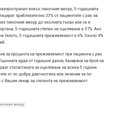
 разпространил извън пикочния мехур, 5-годишната
тицират приблизително 33% от пациентите с рак на
рез пикочния мехур до околната тъкан или се е
органи, 5-годишната степен на оцеляване е 37%. Ако
 на тялото, 5-годишната преживяемост е 6%. Около 4%
ий.
нни за процента на преживяемост при пациенти с рак
Оценката идва от годишни данни, базирани на броя на
ерват статистиката за оцеляване на всеки 5 години.
ите от по-добра диагностика или лечение за по-
е с Вашия лекар за степента на преживяемост.
икочния мехур