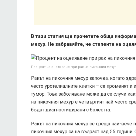
В тази статия ще прочетете обща информац
мехур. Не забравяйте, че степента на оцел
Процент на оцеляване при рак на пикочния мехур
Ракът на пикочния мехур започва, когато здр
често уротелиалните клетки – се променят и 
тумор. Това заболяване може да се случи как
на пикочния мехур е четвъртият най-често ср
бъдат диагностицирани с болестта.
Ракът на пикочния мехур се среща най-вече п
пикочния мехур са на възраст над 55 години. 