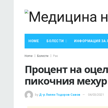
HOME
БОЛЕСТИ
ИНФОРМАЦИЯ ЗА 
Home
Болести
Рак
Процент на оцел
пикочния мехур
by
Д-р Лилян Тодоров Савов
04/03/2021