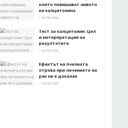
които повишават нивото
на калцитонина
06/08/2026
Тест за калцитонин: Цел
и интерпретация на
резултатите
06/08/2026
Ефектът на пчелната
отрова при лечението на
рак не е доказан
05/08/2026