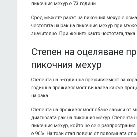
пикочния мехур е 73 години.
Сред мъжете ракът на пикочния мехур е осмат
честотата на рак на пикочния мехур при мъже
значително. При жените както честотата, така
Степен на оцеляване пр
пикочния мехур
Степента на 5-годишна преживяемост за хора 
годишна преживяемост ви казва какъв процен
на рака.
Степента на преживяемост обаче зависи от м
диагнозата рак на пикочния мехур. Степента 
пикочния мехур, който не се е разпространил
е 96%. На този етап повече от половината от 