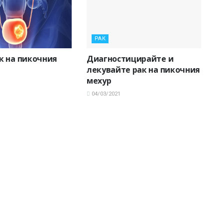
РАК
к на пикочния
Диагностицирайте и
лекувайте рак на пикочния
мехур
04/03/2021