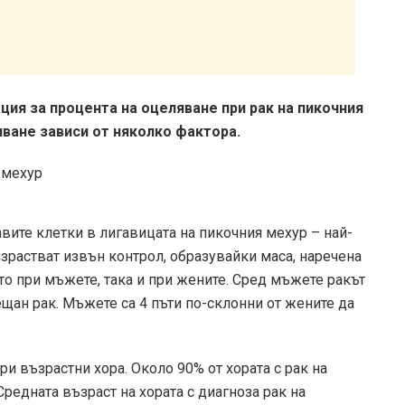
ия за процента на оцеляване при рак на пикочния
яване зависи от няколко фактора.
авите клетки в лигавицата на пикочния мехур – най-
израстват извън контрол, образувайки маса, наречена
то при мъжете, така и при жените. Сред мъжете ракът
ещан рак. Мъжете са 4 пъти по-склонни от жените да
ри възрастни хора. Около 90% от хората с рак на
Средната възраст на хората с диагноза рак на