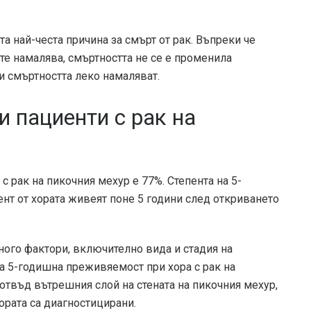
а най-честа причина за смърт от рак. Въпреки че
те намалява, смъртността не се е променила
 и смъртността леко намаляват.
и пациенти с рак на
с рак на пикочния мехур е 77%. Степента на 5-
т от хората живеят поне 5 години след откриването
ного фактори, включително вида и стадия на
на 5-годишна преживяемост при хора с рак на
 отвъд вътрешния слой на стената на пикочния мехур,
хората са диагностицирани.