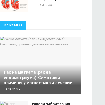
4 ГОДИНИ AGO
Don't Miss
Рак на матката (рак на
ендометриума): Симптоми,
причини, диагностика и лечение
07/08/2026
Ракови заболявания,