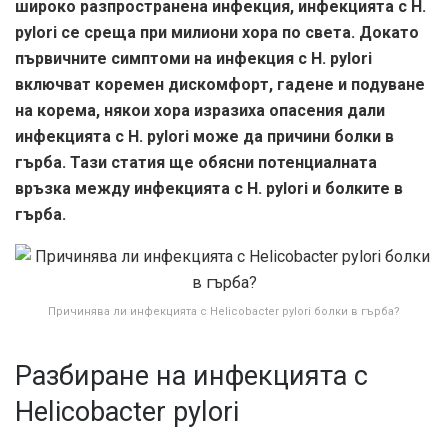
широко разпространена инфекция, инфекцията с H.
pylori се среща при милиони хора по света. Докато
първичните симптоми на инфекция с H. pylori
включват коремен дискомфорт, гадене и подуване
на корема, някои хора изразиха опасения дали
инфекцията с H. pylori може да причини болки в
гърба. Тази статия ще обясни потенциалната
връзка между инфекцията с H. pylori и болките в
гърба.
Причинява ли инфекцията с Helicobacter pylori болки в гърба?
Разбиране на инфекцията с
Helicobacter pylori