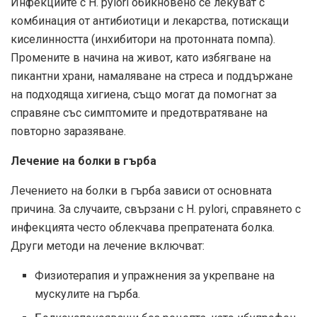
Инфекциите с H. pylori обикновено се лекуват с
комбинация от антибиотици и лекарства, потискащи
киселинността (инхибитори на протонната помпа).
Промените в начина на живот, като избягване на
пикантни храни, намаляване на стреса и поддържане
на подходяща хигиена, също могат да помогнат за
справяне със симптомите и предотвратяване на
повторно заразяване.
Лечение на болки в гърба
Лечението на болки в гърба зависи от основната
причина. За случаите, свързани с H. pylori, справянето с
инфекцията често облекчава препратената болка.
Други методи на лечение включват:
Физиотерапия и упражнения за укрепване на
мускулите на гърба.