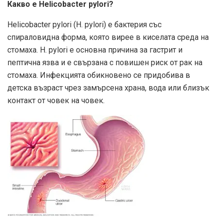
Какво е Helicobacter pylori?
Helicobacter pylori (H. pylori) е бактерия със
спираловидна форма, която вирее в киселата среда на
стомаха. H. pylori е основна причина за гастрит и
пептична язва и е свързана с повишен риск от рак на
стомаха. Инфекцията обикновено се придобива в
детска възраст чрез замърсена храна, вода или близък
контакт от човек на човек.