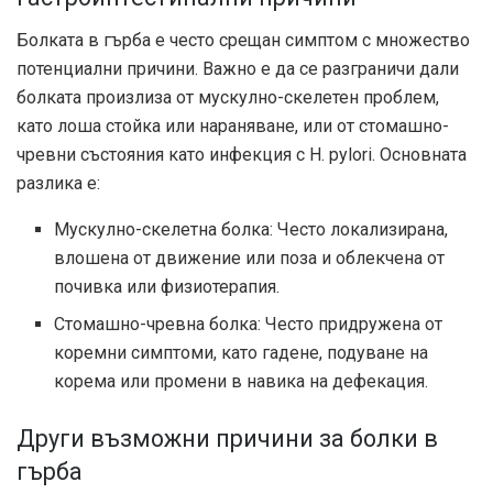
Болката в гърба е често срещан симптом с множество
потенциални причини. Важно е да се разграничи дали
болката произлиза от мускулно-скелетен проблем,
като лоша стойка или нараняване, или от стомашно-
чревни състояния като инфекция с H. pylori. Основната
разлика е:
Мускулно-скелетна болка: Често локализирана,
влошена от движение или поза и облекчена от
почивка или физиотерапия.
Стомашно-чревна болка: Често придружена от
коремни симптоми, като гадене, подуване на
корема или промени в навика на дефекация.
Други възможни причини за болки в
гърба