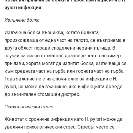
pylori инфекция
Излъчена болка
Излъчена болка възниква, когато болката,
произхождаща от една част на тялото, се възприема в
друга област поради споделени нервни пътища. В
случаи на силно стомашно дразнене, като например
при язви, хората могат да изпитат болка, излъчваща се
към средната част на гърба или горната част на гърба.
Това явление не е изключително за инфекции с H.
pylori, но може да възникне, ако инфекцията доведе
до значителен стомашен дистрес.
Психологически стрес
Животът с хронична инфекция като H. pylori може да
увеличи психологическия стрес. Стресът често се