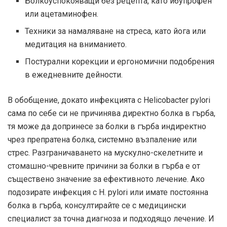
Болкоуспокояващи без рецепта, като ибупрофен
или ацетаминофен.
Техники за намаляване на стреса, като йога или
медитация на вниманието.
Постурални корекции и ергономични подобрения
в ежедневните дейности.
В обобщение, докато инфекцията с Helicobacter pylori
сама по себе си не причинява директно болка в гърба,
тя може да допринесе за болки в гърба индиректно
чрез препратена болка, системно възпаление или
стрес. Разграничаването на мускулно-скелетните и
стомашно-чревните причини за болки в гърба е от
съществено значение за ефективното лечение. Ако
подозирате инфекция с H. pylori или имате постоянна
болка в гърба, консултирайте се с медицински
специалист за точна диагноза и подходящо лечение. И