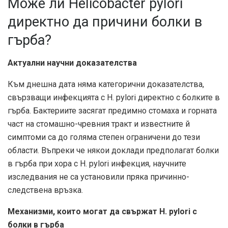
Може ли Helicobacter pylori
директно да причини болки в
гърба?
Актуални научни доказателства
Към днешна дата няма категорични доказателства,
свързващи инфекцията с H. pylori директно с болките в
гърба. Бактериите засягат предимно стомаха и горната
част на стомашно-чревния тракт и известните й
симптоми са до голяма степен ограничени до тези
области. Въпреки че някои доклади предполагат болки
в гърба при хора с H. pylori инфекция, научните
изследвания не са установили пряка причинно-
следствена връзка.
Механизми, които могат да свържат H. pylori с
болки в гърба