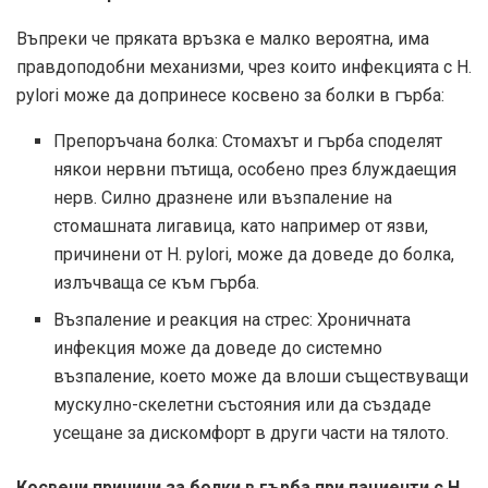
Въпреки че пряката връзка е малко вероятна, има
правдоподобни механизми, чрез които инфекцията с H.
pylori може да допринесе косвено за болки в гърба:
Препоръчана болка: Стомахът и гърба споделят
някои нервни пътища, особено през блуждаещия
нерв. Силно дразнене или възпаление на
стомашната лигавица, като например от язви,
причинени от H. pylori, може да доведе до болка,
излъчваща се към гърба.
Възпаление и реакция на стрес: Хроничната
инфекция може да доведе до системно
възпаление, което може да влоши съществуващи
мускулно-скелетни състояния или да създаде
усещане за дискомфорт в други части на тялото.
Косвени причини за болки в гърба при пациенти с H.