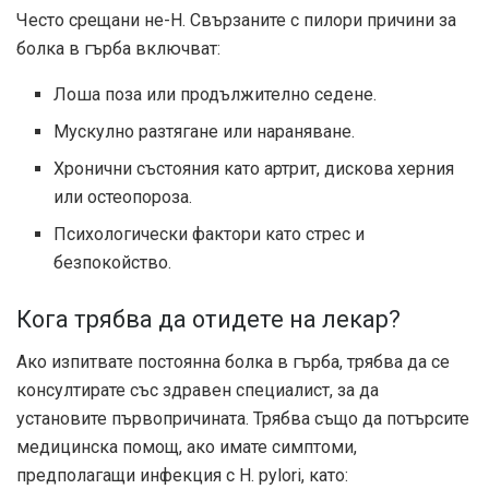
Често срещани не-H. Свързаните с пилори причини за
болка в гърба включват:
Лоша поза или продължително седене.
Мускулно разтягане или нараняване.
Хронични състояния като артрит, дискова херния
или остеопороза.
Психологически фактори като стрес и
безпокойство.
Кога трябва да отидете на лекар?
Ако изпитвате постоянна болка в гърба, трябва да се
консултирате със здравен специалист, за да
установите първопричината. Трябва също да потърсите
медицинска помощ, ако имате симптоми,
предполагащи инфекция с H. pylori, като: