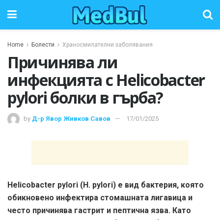
Home
Болести
Храносмилателни заболявания
Причинява ли
инфекцията с Helicobacter
pylori болки в гърба?
by
Д-р Явор Живков Савов
17/01/2025
Helicobacter pylori (H. pylori) е вид бактерия, която
обикновено инфектира стомашната лигавица и
често причинява гастрит и пептична язва. Като