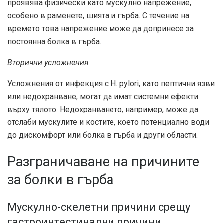
проявява физически като мускулно напрежение,
особено в раменете, шията и гърба. С течение на
времето това напрежение може да допринесе за
постоянна болка в гърба.
Вторични усложнения
Усложнения от инфекция с H. pylori, като пептични язви
или недохранване, могат да имат системни ефекти
върху тялото. Недохранването, например, може да
отслаби мускулите и костите, което потенциално води
до дискомфорт или болка в гърба и други области.
Разграничаване на причините
за болки в гърба
Мускулно-скелетни причини срещу
гастроинтестинални причини