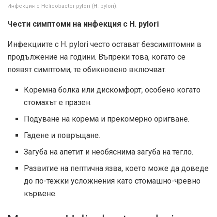
Инфекция с Helicobacter pylori (H. pylori).
Чести симптоми на инфекция с H. pylori
Инфекциите с H. pylori често остават безсимптомни в
продължение на години. Въпреки това, когато се
появят симптоми, те обикновено включват:
Коремна болка или дискомфорт, особено когато
стомахът е празен.
Подуване на корема и прекомерно оригване.
Гадене и повръщане.
Загуба на апетит и необяснима загуба на тегло.
Развитие на пептична язва, което може да доведе
до по-тежки усложнения като стомашно-чревно
кървене.