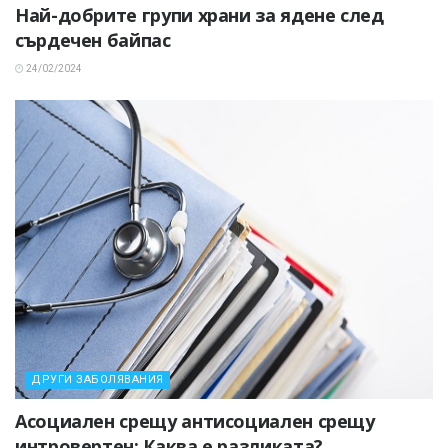
Най-добрите групи храни за ядене след
сърдечен байпас
24/02/2024
ДРУГИ ЗАБОЛЯВАНИЯ
Асоциален срещу антисоциален срещу
интровертен: Каква е разликата?