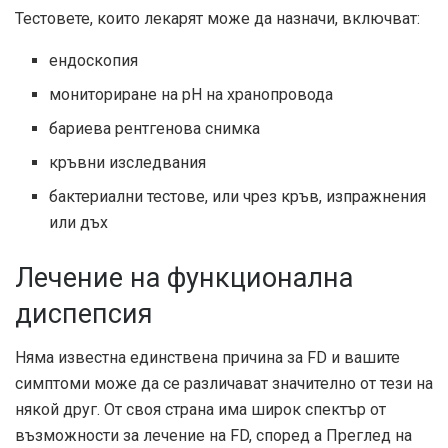
Тестовете, които лекарят може да назначи, включват:
ендоскопия
мониториране на pH на хранопровода
бариева рентгенова снимка
кръвни изследвания
бактериални тестове, или чрез кръв, изпражнения
или дъх
Лечение на функционална
диспепсия
Няма известна единствена причина за FD и вашите
симптоми може да се различават значително от тези на
някой друг. От своя страна има широк спектър от
възможности за лечение на FD, според a
Преглед на