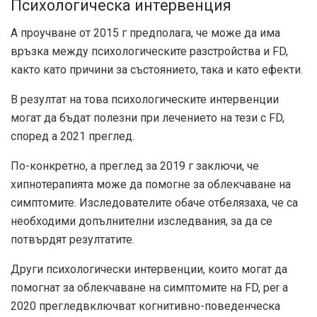
Психологическа интервенция
А
проучване от 2015 г
предполага, че може да има
връзка между психологическите разстройства и FD,
както като причини за състоянието, така и като ефекти.
В резултат на това психологическите интервенции
могат да бъдат полезни при лечението на тези с FD,
според a
2021 преглед
.
По-конкретно, а
преглед за 2019 г
заключи, че
хипнотерапията може да помогне за облекчаване на
симптомите. Изследователите обаче отбелязаха, че са
необходими допълнителни изследвания, за да се
потвърдят резултатите.
Други психологически интервенции, които могат да
помогнат за облекчаване на симптомите на FD, per a
2020 преглед
включват когнитивно-поведенческа