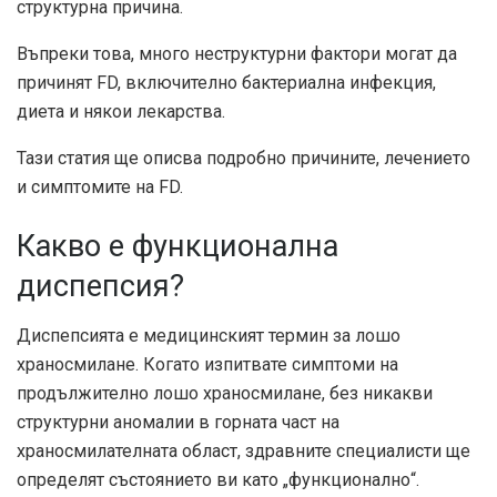
структурна причина.
Въпреки това, много неструктурни фактори могат да
причинят FD, включително бактериална инфекция,
диета и някои лекарства.
Тази статия ще описва подробно причините, лечението
и симптомите на FD.
Какво е функционална
диспепсия?
Диспепсията е медицинският термин за лошо
храносмилане. Когато изпитвате симптоми на
продължително лошо храносмилане, без никакви
структурни аномалии в горната част на
храносмилателната област, здравните специалисти ще
определят състоянието ви като „функционално“.