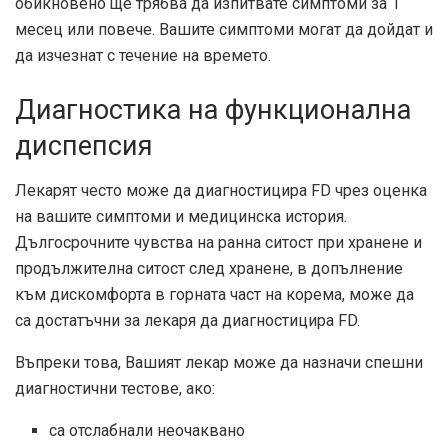
обикновено ще трябва да изпитвате симптоми за 1
месец или повече. Вашите симптоми могат да дойдат и
да изчезнат с течение на времето.
Диагностика на функционална
диспепсия
Лекарят често може да диагностицира FD чрез оценка
на вашите симптоми и медицинска история.
Дългосрочните чувства на ранна ситост при хранене и
продължителна ситост след хранене, в допълнение
към дискомфорта в горната част на корема, може да
са достатъчни за лекаря да диагностицира FD.
Въпреки това, Вашият лекар може да назначи спешни
диагностични тестове, ако:
са отслабнали неочаквано