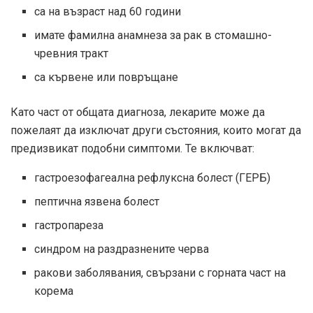
са на възраст над 60 години
имате фамилна анамнеза за рак в стомашно-
чревния тракт
са кървене или повръщане
Като част от общата диагноза, лекарите може да
пожелаят да изключат други състояния, които могат да
предизвикат подобни симптоми. Те включват:
гастроезофагеална рефлуксна болест (ГЕРБ)
пептична язвена болест
гастропареза
синдром на раздразнените черва
ракови заболявания, свързани с горната част на
корема