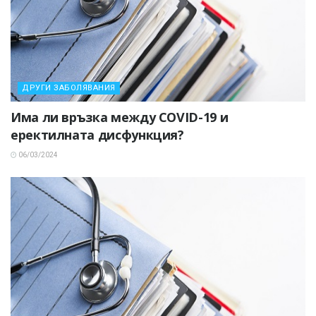
ДРУГИ ЗАБОЛЯВАНИЯ
Има ли връзка между COVID-19 и
еректилната дисфункция?
06/03/2024