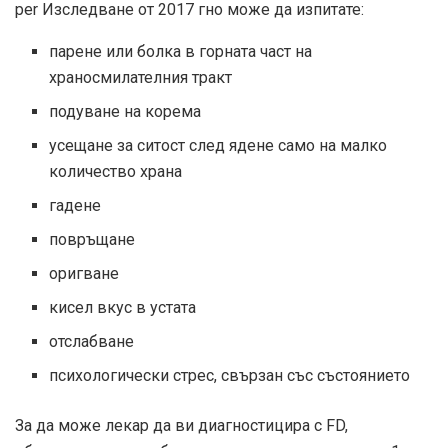
per
Изследване от 2017 г
но може да изпитате:
парене или болка в горната част на
храносмилателния тракт
подуване на корема
усещане за ситост след ядене само на малко
количество храна
гадене
повръщане
оригване
кисел вкус в устата
отслабване
психологически стрес, свързан със състоянието
За да може лекар да ви диагностицира с FD,