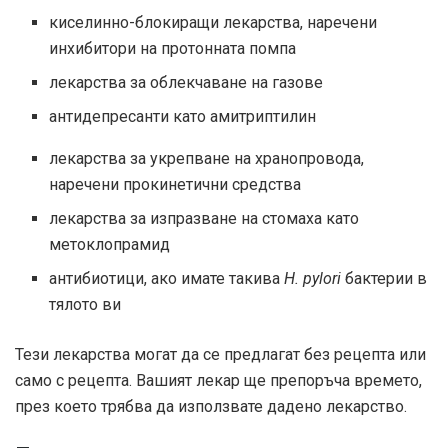
киселинно-блокиращи лекарства, наречени
инхибитори на протонната помпа
лекарства за облекчаване на газове
антидепресанти като амитриптилин
лекарства за укрепване на хранопровода,
наречени прокинетични средства
лекарства за изпразване на стомаха като
метоклопрамид
антибиотици, ако имате такива
H. pylori
бактерии в
тялото ви
Тези лекарства могат да се предлагат без рецепта или
само с рецепта. Вашият лекар ще препоръча времето,
през което трябва да използвате дадено лекарство.