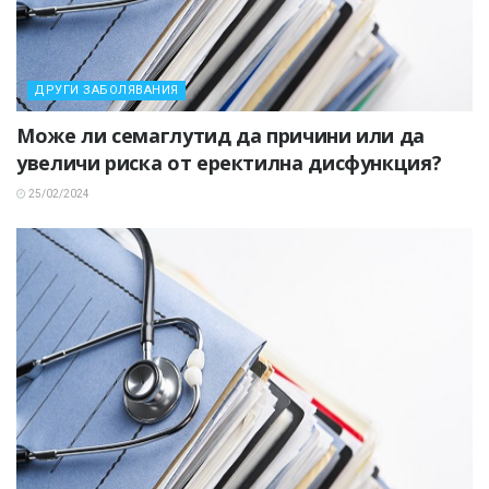
ДРУГИ ЗАБОЛЯВАНИЯ
Може ли семаглутид да причини или да
увеличи риска от еректилна дисфункция?
25/02/2024