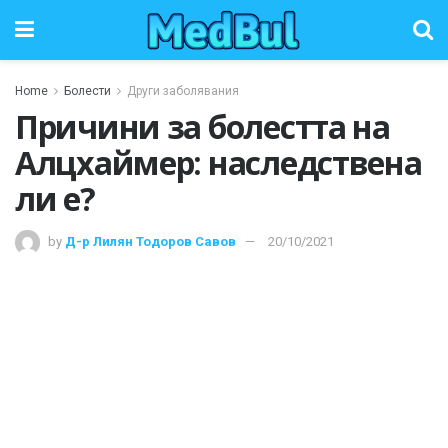
Home
Болести
Други заболявания
Причини за болестта на
Алцхаймер: наследствена
ли е?
by
Д-р Лилян Тодоров Савов
20/10/2021