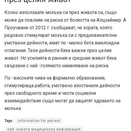
Колко използвате мозъка си през живота си, също
може да повлияе на риска от болестта на Алцхаймер. А
Проучване от 2012 г.
съобщават, че хората, които
редовно стимулират мозъка си с предизвикателни
умствени дейности, имат по -малко бета амилоидни
отлагания. Тези дейности бяха важни през целия
живот. Но усилията в ранния и средния живот бяха
свързани с най -голямото намаляване на риска.
По -високите нива на формално образование,
стимулираща работа, умствено изостанали дейности
през свободното време и чести социални
взаимодействия също могат да защитят здравето на
мозъка.
Tags:
information for patient
най -новата медицинска информация