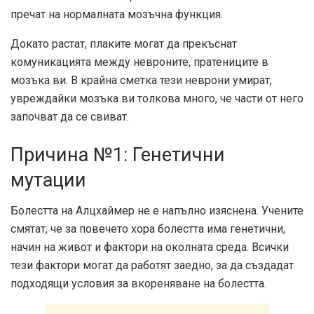
пречат на нормалната мозъчна функция.
Докато растат, плаките могат да прекъснат
комуникацията между невроните, пратениците в
мозъка ви. В крайна сметка тези неврони умират,
увреждайки мозъка ви толкова много, че части от него
започват да се свиват.
Причина №1: Генетични
мутации
Болестта на Алцхаймер не е напълно изяснена. Учените
смятат, че за повечето хора болестта има генетични,
начин на живот и фактори на околната среда. Всички
тези фактори могат да работят заедно, за да създадат
подходящи условия за вкореняване на болестта.