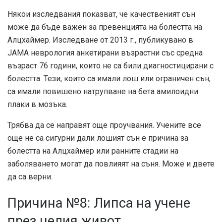
Някои изследвания показват, че качественият сън
може да бъде важен за превенцията на болестта на
Алцхаймер. Изследване от 2013 г., публикувано в
JAMA неврология
анкетирани възрастни със средна
възраст 76 години, които не са били диагностицирани с
болестта. Тези, които са имали лош или ограничен сън,
са имали повишено натрупване на бета амилоидни
плаки в мозъка.
Трябва да се направят още проучвания. Учените все
още не са сигурни дали лошият сън е причина за
болестта на Алцхаймер или ранните стадии на
заболяването могат да повлияят на съня. Може и двете
да са верни.
Причина №8: Липса на учене
през целия живот