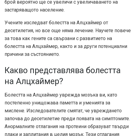
брой вероятно ще се увеличи с увеличаването на
застаряващото население.
Учените изследват болестта на Алцхаймер от
десетилетия, но все още няма лечение. Научете повече
за това как гените са свързани с развитието на
болестта на Алцхаймер, както и за други потенциални
причини за състоянието.
Какво представлява болестта
на Алцхаймер?
Болестта на Алцхаймер уврежда мозъка ви, като
постепенно унищожава паметта и уменията за
мислене. Изследователите смятат, че увреждането
започва до десетилетие преди появата на симптомите.
Анормалните отлагания на протеини образуват твърди
плаки и заплитания в целия мозък. Тези отлагания