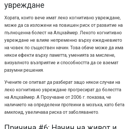
увреждане
Хората, които вече имат леко когнитивно увреждане,
може да са изложени на повишен риск от развитие на
пълноценна болест на Алцхаймер. Лекото когнитивно
увреждане не влияе непременно върху ежедневието
на човек по съществен начин. Това обаче може да има
някои ефекти върху паметта, уменията за мислене,
визуалното възприятие и способността да се вземат
разумни решения.
Учените се опитват да разберат защо някои случаи на
леко когнитивно увреждане прогресират до болестта
на Алцхаймер. А
Проучване от 2006 г.
показва, че
наличието на определени протеини в мозъка, като бета
амилоид, увеличава риска от заболяването.
Причина #6: Начин на живот и