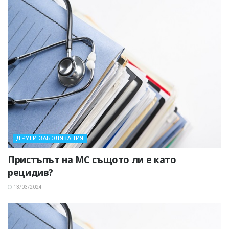
ДРУГИ ЗАБОЛЯВАНИЯ
Пристъпът на МС същото ли е като
рецидив?
13/03/2024