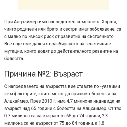
При Алцхаймер има наследствен компонент. Хората,
чиито родители или братя и сестри имат заболяване, са
с малко по -висок риск от развитие на състоянието.
Все още сме далеч от разбирането на генетичните
мутации, които водят до действителното развитие на
болестта.
Причина №2: Възраст
С напредването на възрастта вие ставате по -уязвими
към факторите, които могат да причинят болестта на
Алцхаймер. През 2010 г. има 4,7 милиона индивида на
възраст над 65 години с болестта на Алцхаймер. От тях
0,7 милиона са на възраст от 65 до 74 години, 2,3
милиона са на възраст от 75 до 84 години, а 1,8