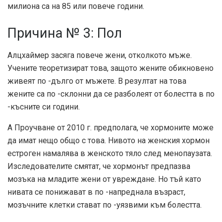
милиона са на 85 или повече години.
Причина № 3: Пол
Алцхаймер засяга повече жени, отколкото мъже.
Учените теоретизират това, защото жените обикновено
живеят по -дълго от мъжете. В резултат на това
жените са по -склонни да се разболеят от болестта в по
-късните си години.
А
Проучване от 2010 г.
предполага, че хормоните може
да имат нещо общо с това. Нивото на женския хормон
естроген намалява в женското тяло след менопаузата.
Изследователите смятат, че хормонът предпазва
мозъка на младите жени от увреждане. Но тъй като
нивата се понижават в по -напреднала възраст,
мозъчните клетки стават по -уязвими към болестта.