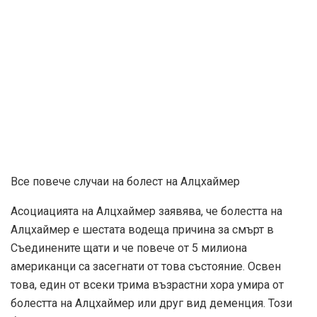
Все повече случаи на болест на Алцхаймер
Асоциацията на Алцхаймер заявява, че болестта на
Алцхаймер е шестата водеща причина за смърт в
Съединените щати и че повече от 5 милиона
американци са засегнати от това състояние. Освен
това, един от всеки трима възрастни хора умира от
болестта на Алцхаймер или друг вид деменция. Този