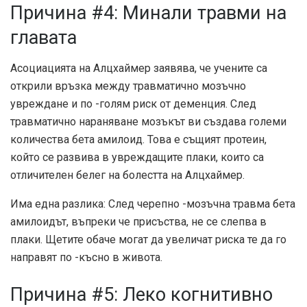
Причина #4: Минали травми на
главата
Асоциацията на Алцхаймер заявява, че учените са
открили връзка между травматично мозъчно
увреждане и по -голям риск от деменция. След
травматично нараняване мозъкът ви създава големи
количества бета амилоид. Това е същият протеин,
който се развива в увреждащите плаки, които са
отличителен белег на болестта на Алцхаймер.
Има една разлика: След черепно -мозъчна травма бета
амилоидът, въпреки че присъства, не се слепва в
плаки. Щетите обаче могат да увеличат риска те да го
направят по -късно в живота.
Причина #5: Леко когнитивно