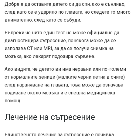
Добре е да оставите детето си да спи, ако е сънливо,
след като се е ударило по главата, но следете го много
внимателно, след като се събуди.
Въпреки че нито един тест не може официално да
диагностицира сътресение, понякога може да се
използва CT или MRI, за да се получи снимка на
мозъка, ако лекарят подозира кървене.
Ако видите, че детето ви има неравни или по-големи
от нормалните зеници (малките черни петна в очите)
след нараняване на главата, това може да означава
подуване около мозъка и е спешна медицинска
помощ.
Лечение на сътресение
Единственото лечение за сътресение е почивка.