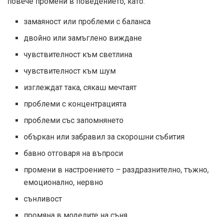
повече промени в поведението, като:
замаяност или проблеми с баланса
двойно или замъглено виждане
чувствителност към светлина
чувствителност към шум
изглеждат така, сякаш мечтаят
проблеми с концентрацията
проблеми със запомнянето
объркан или забравил за скорошни събития
бавно отговаря на въпроси
промени в настроението – раздразнително, тъжно,
емоционално, нервно
сънливост
промяна в моделите на съня