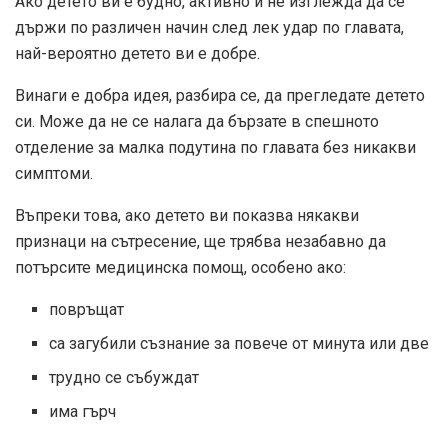
Ако детето ви е будно, активно и не изглежда да се
държи по различен начин след лек удар по главата,
най-вероятно детето ви е добре.
Винаги е добра идея, разбира се, да прегледате детето
си. Може да не се налага да бързате в спешното
отделение за малка подутина по главата без никакви
симптоми.
Въпреки това, ако детето ви показва някакви
признаци на сътресение, ще трябва незабавно да
потърсите медицинска помощ, особено ако:
повръщат
са загубили съзнание за повече от минута или две
трудно се събуждат
има гърч