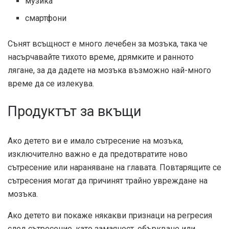
музика
смартфони
Сънят всъщност е много лечебен за мозъка, така че
насърчавайте тихото време, дрямките и ранното
лягане, за да дадете на мозъка възможно най-много
време да се излекува.
Продуктът за вкъщи
Ако детето ви е имало сътресение на мозъка,
изключително важно е да предотвратите ново
сътресение или нараняване на главата. Повтарящите се
сътресения могат да причинят трайно увреждане на
мозъка.
Ако детето ви покаже някакви признаци на регресия
след сътресение, като замаяност, объркване или