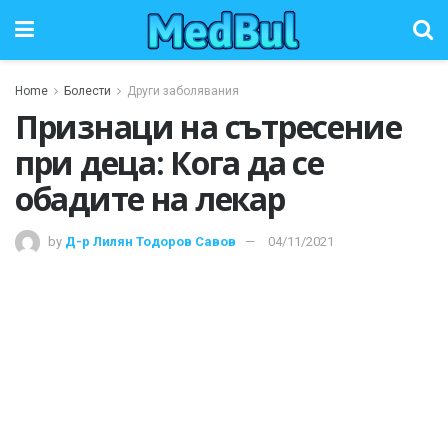
Home
Болести
Други заболявания
Признаци на сътресение
при деца: Кога да се
обадите на лекар
by
Д-р Лилян Тодоров Савов
04/11/2021