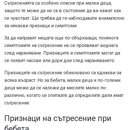
Сътресенията са особено опасни при малки деца,
защото те може да не са в състояние да ви кажат как
се чувстват. Ще трябва да ги наблюдавате внимателно
за някакви признаци и симптоми.
За да направят нещата още по-объркващи, понякога
симптомите на сътресение не се проявяват веднага
след нараняване. Признаците и симптомите могат да
се появят часове или дори дни след нараняването.
Признаците на сътресение обикновено са еднакви за
всяка възраст. Но за бебета, малки деца и по-големи
деца може да се наложи да мислите малко по-
различно, когато се опитвате да определите дали имат
сътресение.
Признаци на сътресение при
бебета