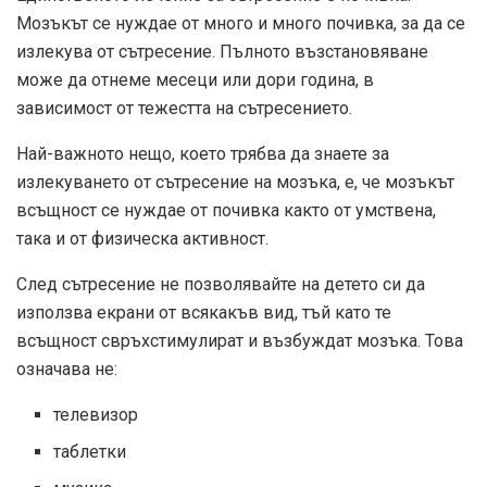
Мозъкът се нуждае от много и много почивка, за да се
излекува от сътресение. Пълното възстановяване
може да отнеме месеци или дори година, в
зависимост от тежестта на сътресението.
Най-важното нещо, което трябва да знаете за
излекуването от сътресение на мозъка, е, че мозъкът
всъщност се нуждае от почивка както от умствена,
така и от физическа активност.
След сътресение не позволявайте на детето си да
използва екрани от всякакъв вид, тъй като те
всъщност свръхстимулират и възбуждат мозъка. Това
означава не:
телевизор
таблетки