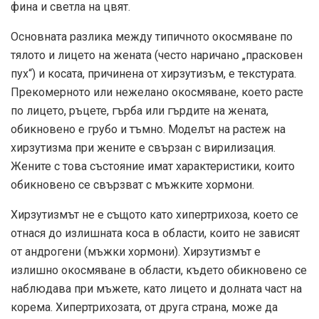
фина и светла на цвят.
Основната разлика между типичното окосмяване по
тялото и лицето на жената (често наричано „прасковен
пух“) и косата, причинена от хирзутизъм, е текстурата.
Прекомерното или нежелано окосмяване, което расте
по лицето, ръцете, гърба или гърдите на жената,
обикновено е грубо и тъмно. Моделът на растеж на
хирзутизма при жените е свързан с вирилизация.
Жените с това състояние имат характеристики, които
обикновено се свързват с мъжките хормони.
Хирзутизмът не е същото като хипертрихоза, което се
отнася до излишната коса в области, които не зависят
от андрогени (мъжки хормони). Хирзутизмът е
излишно окосмяване в области, където обикновено се
наблюдава при мъжете, като лицето и долната част на
корема. Хипертрихозата, от друга страна, може да