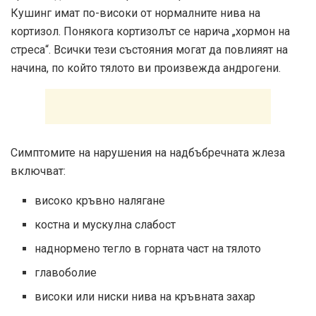
Кушинг имат по-високи от нормалните нива на
кортизол. Понякога кортизолът се нарича „хормон на
стреса“. Всички тези състояния могат да повлияят на
начина, по който тялото ви произвежда андрогени.
Симптомите на нарушения на надбъбречната жлеза
включват:
високо кръвно налягане
костна и мускулна слабост
наднормено тегло в горната част на тялото
главоболие
високи или ниски нива на кръвната захар