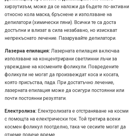
хирзутизъм, може да се наложи да бъдете по-активни
относно кола маска, бръснене и използване на
депилатори (химически пяни). Всички те са доста
достъпни и влизат в сила незабавно, но изискват
непрекъснато лечение.
Пазарувайте депилатори.
Лазерна епилация
:
Лазерната епилация включва
използване на концентрирани светлинни лъчи за
увреждане на космените фоликули. Повредените
фоликули не могат да произвеждат коса и косата,
която присъства, пада. При достатъчно лечение,
лазерната епилация може да осигури постоянни или
почти постоянни резултати.
Електролиза
:
Електролизата е отстраняване на косми
с помощта на електрически ток. Той третира всеки
космен фоликул поотделно, така че сесиите могат да
отнеме повече време.