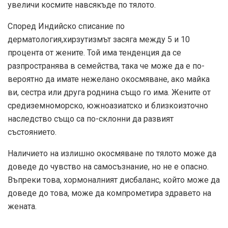
увеличи космите навсякъде по тялото.
Според
Индийско списание по
дерматология
,
хирзутизмът засяга между 5 и 10
процента от жените. Той има тенденция да се
разпространява в семейства, така че може да е по-
вероятно да имате нежелано окосмяване, ако майка
ви, сестра или друга роднина също го има. Жените от
средиземноморско, южноазиатско и близкоизточно
наследство също са по-склонни да развият
състоянието.
Наличието на излишно окосмяване по тялото може да
доведе до чувство на самосъзнание, но не е опасно.
Въпреки това, хормоналният дисбаланс, който може да
доведе до това, може да компрометира здравето на
жената.