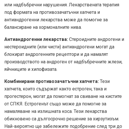
или надбъбречни нарушения. Лекарствената терапия
под формата на противозачатъчни хапчета и
антиандрогенни лекарства може да помогне за
балансиране на хормоналните нива.
Антиандрогенни лекарства
:
Стероидните андрогени и
нестероидните (или чисти) антиандрогени могат да
блокират андрогенните рецептори и да намалят
производството на андроген от надбъбречните жлези,
яйчниците и хипофизата.
Комбинирани противозачатъчни хапчета
:
Тези
хапчета, които съдържат както естроген, така и
прогестерон, могат да помогнат за свиване на кистите
от СПКЯ. Естрогенът също може да помогне за
намаляване на излишната коса. Тези лекарства
обикновено са дългосрочно решение за хирзутизъм.
Най-вероятно ще забележите подобрение след три до