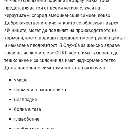
от често срещаните причини за хирзутизъм. Това
представлява три от всеки четири случая на
хирзутизъм, според американския семеен лекар.
Доброкачествените кисти, които се образуват върху
яйчниците, могат да повлияят на производството на
хормони, което води до нередовен менструален цикъл
и намалена плодовитост. В
Служба за женско здраве
заявява, че жените със СПКЯ често имат умерено до
тежко акне и са склонни да имат наднормено тегло.
Допълнителните симптоми могат да включват:
умора
промени в настроението
безплодие
болка в таза
главоболие
проблеми със съня