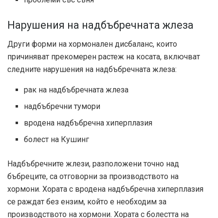
Нарушения на надбъбречната жлеза
Други форми на хормонален дисбаланс, които
причиняват прекомерен растеж на косата, включват
следните нарушения на надбъбречната жлеза:
рак на надбъбречната жлеза
надбъбречни тумори
вродена надбъбречна хиперплазия
болест на Кушинг
Надбъбречните жлези, разположени точно над
бъбреците, са отговорни за производството на
хормони. Хората с вродена надбъбречна хиперплазия
се раждат без ензим, който е необходим за
производството на хормони. Хората с болестта на