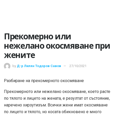
Прекомерно или
нежелано окосмяване при
жените
by
Д-р Лилян Тодоров Савов
27/10/2021
Разбиране на прекомерното окосмяване
Прекомерното или нежелано окосмяване, което расте
по тялото и лицето на жената, е резултат от състояние,
наречено хирзутизъм. Всички жени имат окосмяване
по лицето и тялото, но косата обикновено е много