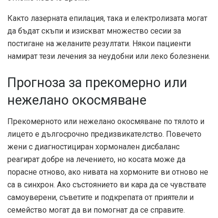
Както лазерната епилация, така и електролизата могат
да бъдат скъпи и изискват множество сесии за
постигане на желаните резултати. Някои пациенти
намират тези лечения за неудобни или леко болезнени.
Прогноза за прекомерно или
нежелано окосмяване
Прекомерното или нежелано окосмяване по тялото и
лицето е дългосрочно предизвикателство. Повечето
жени с диагностициран хормонален дисбаланс
реагират добре на лечението, но косата може да
порасне отново, ако нивата на хормоните ви отново не
са в синхрон. Ако състоянието ви кара да се чувствате
самоуверени, съветите и подкрепата от приятели и
семейство могат да ви помогнат да се справите.