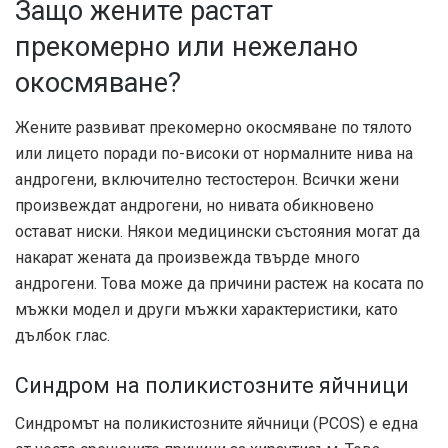
Защо жените растат
прекомерно или нежелано
окосмяване?
Жените развиват прекомерно окосмяване по тялото
или лицето поради по-високи от нормалните нива на
андрогени, включително тестостерон. Всички жени
произвеждат андрогени, но нивата обикновено
остават ниски. Някои медицински състояния могат да
накарат жената да произвежда твърде много
андрогени. Това може да причини растеж на косата по
мъжки модел и други мъжки характеристики, като
дълбок глас.
Синдром на поликистозните яйчници
Синдромът на поликистозните яйчници (PCOS) е една