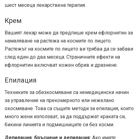
шест месеца лекарствена терапия.
Крем
Вашият лекар може да предпише крем ефлорнитин за
намаляване на растежа на космите по лицето.
Растежът на космите по лицето ви трябва да се забави
след един до два месеца. Страничните ефекти на
ефлорнитин включват кожен обрив и дразнене.
Епилация
Техниките за обезкосмяване са немедицински начин
за управление на прекомерното или нежелано
окосмяване. Това са същите методи за епилация, които
много жени използват, за да поддържат краката си,
бикини линията и подмишниците си без косми.
Депилация, бръснене и депилация:
Ако имате