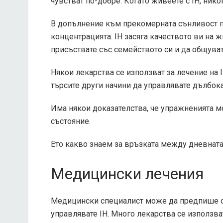
чувстват по-добре. Когато живеете с IH, нико
В допълнение към прекомерната сънливост пр
концентрацията. IH засяга качеството ви на 
присъствате със семейството си и да общуват
Някои лекарства се използват за лечение на I
търсите други начини да управлявате дълбока
Има някои доказателства, че упражненията мо
състояние.
Ето какво знаем за връзката между дневната
Медицински лечения
Медицински специалист може да предпише оп
управлявате IH. Много лекарства се използва