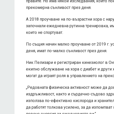
правите. Но има някои изследвания, които по
прекомерна сънливост през деня.
А
2018 проучване
на по-възрастни хора с нару
започнали ежедневна рутинна тренировка, им
които не спортуват.
По същия начин малко проучване от 2019 г. ус
деня, имат по-малко сънливост през деня.
Ник Пелизари е регистриран кинезиолог в Онт
екипно обслужване на хора с диабет и други 
могат да играят роля в управлението на прек
„Редовната физическа активност може да до
издръжливост, както и сърдечно-съдово здраве
използва по-ефективно кислорода и хранител
да работят толкова усилено, за да изпомпват
повече енергия за ежедневието ви.“