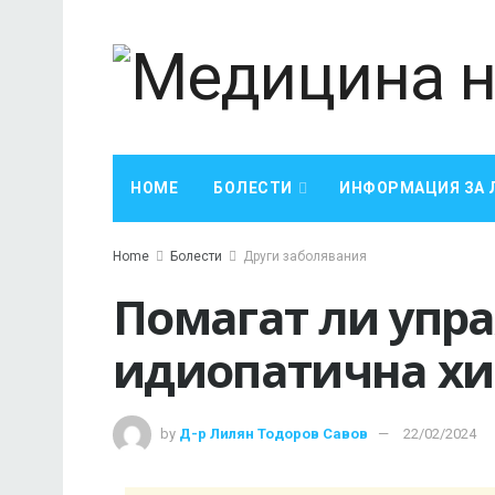
HOME
БОЛЕСТИ
ИНФОРМАЦИЯ ЗА 
Home
Болести
Други заболявания
Помагат ли упр
идиопатична хи
by
Д-р Лилян Тодоров Савов
22/02/2024