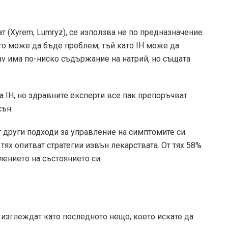
т (Xyrem, Lumryz), се използва не по предназначение
то може да бъде проблем, тъй като IH може да
av има по-ниско съдържание на натрий, но същата
 IH, но здравните експерти все пак препоръчват
сън.
т други подходи за управление на симптомите си.
 тях опитват стратегии извън лекарствата. От тях 58%
лението на състоянието си.
 изглеждат като последното нещо, което искате да