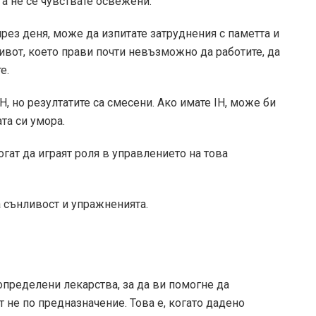
га не се чувствате освежени.
ез деня, може да изпитате затруднения с паметта и
живот, което прави почти невъзможно да работите, да
е.
H, но резултатите са смесени. Ако имате IH, може би
та си умора.
гат да играят роля в управлението на това
 сънливост и упражненията.
ределени лекарства, за да ви помогне да
т не по предназначение. Това е, когато дадено