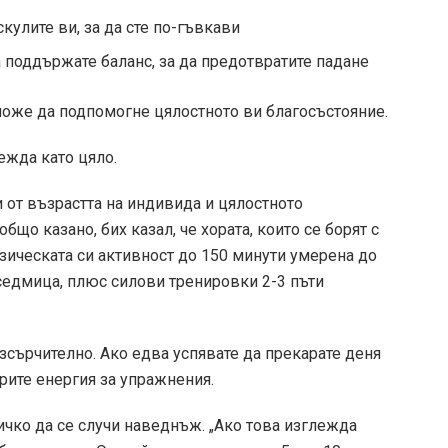
кулите ви, за да сте по-гъвкави
 поддържате баланс, за да предотвратите падане
оже да подпомогне цялостното ви благосъстояние.
лежда като цяло.
 от възрастта на индивида и цялостното
бщо казано, бих казал, че хората, които се борят с
изическата си активност до 150 минути умерена до
седмица, плюс силови тренировки 2-3 пъти
зсърчително. Ако едва успявате да прекарате деня
рите енергия за упражнения.
всичко да се случи наведнъж. „Ако това изглежда