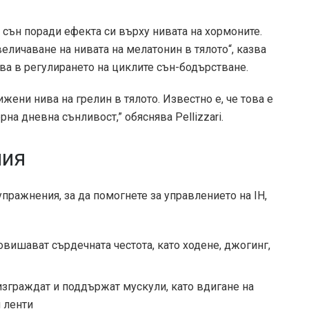
сън поради ефекта си върху нивата на хормоните.
личаване на нивата на мелатонин в тялото“, казва
ва в регулирането на циклите сън-бодърстване.
ени нива на грелин в тялото. Известно е, че това е
а дневна сънливост,” обяснява Pellizzari.
ния
пражнения, за да помогнете за управлението на IH,
овишават сърдечната честота, като ходене, джогинг,
изграждат и поддържат мускули, като вдигане на
 ленти