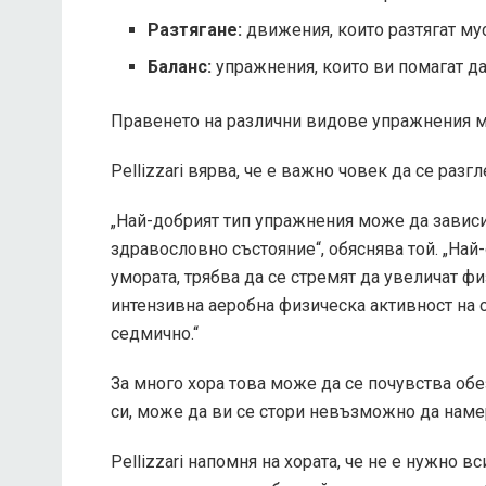
Разтягане:
движения, които разтягат мус
Баланс:
упражнения, които ви помагат да
Правенето на различни видове упражнения м
Pellizzari вярва, че е важно човек да се разг
„Най-добрият тип упражнения може да зависи
здравословно състояние“, обяснява той. „Най-о
умората, трябва да се стремят да увеличат ф
интензивна аеробна физическа активност на 
седмично.“
За много хора това може да се почувства обе
си, може да ви се стори невъзможно да наме
Pellizzari напомня на хората, че не е нужно 