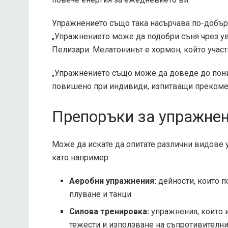
Упражнението също така насърчава по-добър 
„Упражнението може да подобри съня чрез уве
Пелизари. Мелатонинът е хормон, който участ
„Упражнението също може да доведе до пониж
повишено при индивиди, изпитващи прекомерн
Препоръки за упражне
Може да искате да опитате различни видове у
като например:
Аеробни упражнения:
дейности, които п
плуване и танци
Силова тренировка:
упражнения, които 
тежести и използване на съпротивителни