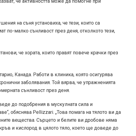
казват, че активността може да помогне при
шения на съня установиха, че тези, които са
ат по-малко сънливост през деня, отколкото тези,
танови, че хората, които правят повече крачки през
арио, Канада. Работи в клиника, която осигурява
хронични заболявания. Той вярва, че упражненията
омерната сънливост през деня.
веде до подобрения в мускулната сила и
“, обяснява Pellizzari. „Това помага на тялото ви да
ните вещества. Сърцето и белите ви дробове няма
 кръв и кислород в цялото тяло, което ще доведе до