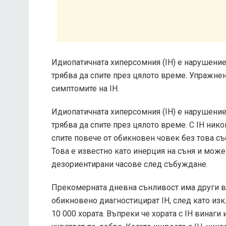
Идиопатичната хиперсомния (IH) е нарушение н
трябва да спите през цялото време. Упражне
симптомите на IH.
Идиопатичната хиперсомния (IH) е нарушение н
трябва да спите през цялото време. С IH нико
спите повече от обикновен човек без това съ
Това е известно като инерция на съня и може
дезориентирани часове след събуждане.
Прекомерната дневна сънливост има други 
обикновено диагностицират IH, след като изк
10 000
хората. Въпреки че хората с IH винаги 