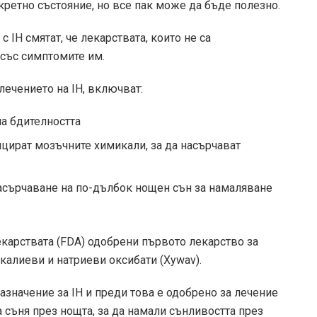
ретно състояние, но все пак може да бъде полезно.
 IH смятат, че лекарствата, които не са
 със симптомите им.
лечението на IH, включват:
а бдителността
цират мозъчните химикали, за да насърчават
 насърчаване на по-дълбок нощен сън за намаляване
екарствата (FDA)
одобрени
първото лекарство за
 калиеви и натриеви оксибати (Xywav).
азначение за IH и преди това е одобрено за лечение
 съня през нощта, за да намали сънливостта през