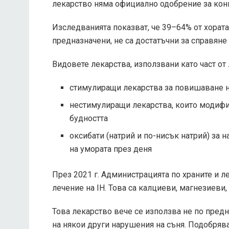
лекарство няма официално одобрение за конк
Изследванията показват, че 39–64% от хората с
предназначени, не са достатъчни за справяне
Видовете лекарства, използвани като част от 
стимулиращи лекарства за повишаване н
нестимулиращи лекарства, които модифи
будността
оксибати (натрий и по-нисък натрий) за
на умората през деня
През 2021 г. Администрацията по храните и л
лечение на IH. Това са калциеви, магнезиеви,
Това лекарство вече се използва не по предн
на някои други нарушения на съня. Подобрява