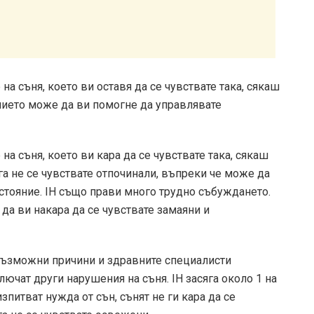
а съня, което ви оставя да се чувствате така, сякаш
нието може да ви помогне да управлявате
а съня, което ви кара да се чувствате така, сякаш
га не се чувствате отпочинали, въпреки че може да
стояние. IH също прави много трудно събуждането.
 да ви накара да се чувствате замаяни и
възможни причини и здравните специалисти
лючат други нарушения на съня. IH засяга около
1 на
изпитват нужда от сън, сънят не ги кара да се