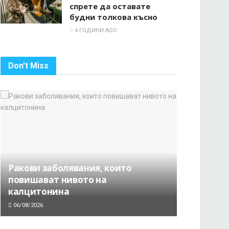
спрете да оставате
будни толкова късно
4 ГОДИНИ AGO
Don't Miss
Ракови заболявания, които
повишават нивото на
калцитонина
06/08/2026