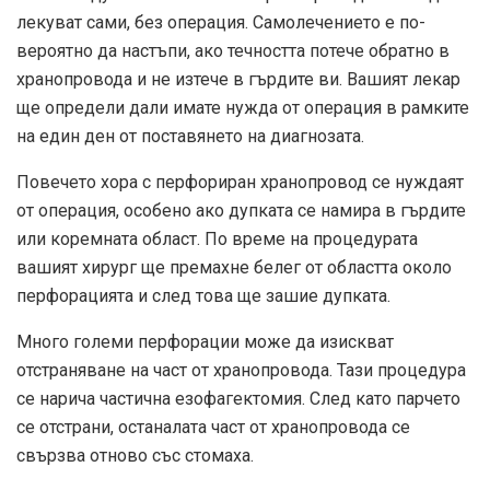
лекуват сами, без операция. Самолечението е по-
вероятно да настъпи, ако течността потече обратно в
хранопровода и не изтече в гърдите ви. Вашият лекар
ще определи дали имате нужда от операция в рамките
на един ден от поставянето на диагнозата.
Повечето хора с перфориран хранопровод се нуждаят
от операция, особено ако дупката се намира в гърдите
или коремната област. По време на процедурата
вашият хирург ще премахне белег от областта около
перфорацията и след това ще зашие дупката.
Много големи перфорации може да изискват
отстраняване на част от хранопровода. Тази процедура
се нарича частична езофагектомия. След като парчето
се отстрани, останалата част от хранопровода се
свързва отново със стомаха.