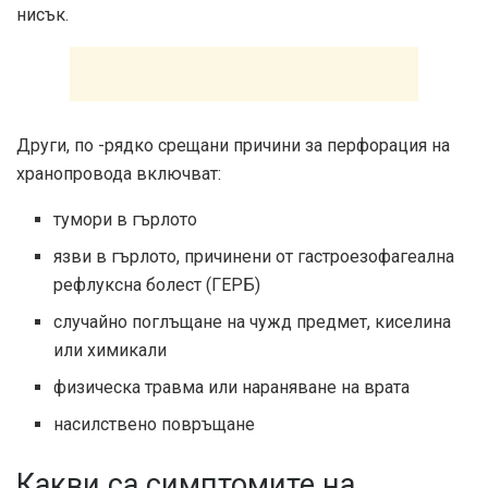
нисък.
Други, по -рядко срещани причини за перфорация на
хранопровода включват:
тумори в гърлото
язви в гърлото, причинени от гастроезофагеална
рефлуксна болест (ГЕРБ)
случайно поглъщане на чужд предмет, киселина
или химикали
физическа травма или нараняване на врата
насилствено повръщане
Какви са симптомите на