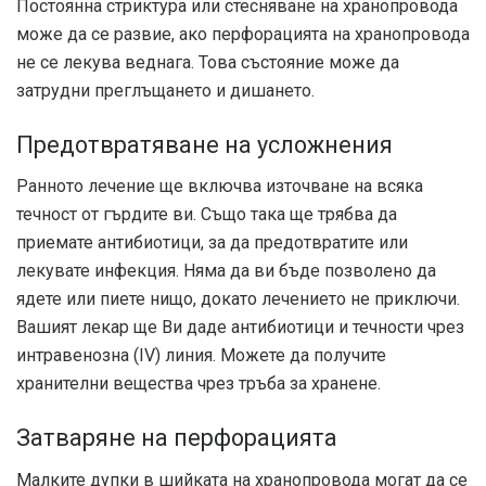
Постоянна стриктура или стесняване на хранопровода
може да се развие, ако перфорацията на хранопровода
не се лекува веднага. Това състояние може да
затрудни преглъщането и дишането.
Предотвратяване на усложнения
Ранното лечение ще включва източване на всяка
течност от гърдите ви. Също така ще трябва да
приемате антибиотици, за да предотвратите или
лекувате инфекция. Няма да ви бъде позволено да
ядете или пиете нищо, докато лечението не приключи.
Вашият лекар ще Ви даде антибиотици и течности чрез
интравенозна (IV) линия. Можете да получите
хранителни вещества чрез тръба за хранене.
Затваряне на перфорацията
Малките дупки в шийката на хранопровода могат да се