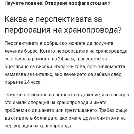
Научете повече: Отворена езофагектомия »
Каква е перспективата за
перфорация на хранопровода?
Перспективата е добра, ако можете да получите
лечение бързо. Когато перфорацията на хранопровода
се лекува в рамките на 24 часа, шансовете за
оцеляване са високи. Въпреки това, преживяемостта
намалява значително, ако лечението се забави след
първите 24 часа.
Отидете незабавно в спешното отделение, ако наскоро
сте имали операция на хранопровода и имате
проблеми с дишането или преглъщането. Трябва също
да отидете в болницата, ако имате други симптоми на
перфорация на хранопровода.