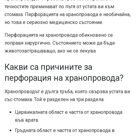
течностите преминават по пътя от устата ви към
стомаха. Перфорацията на хранопровода е необичайна,
но това е сериозно медицинско състояние.
Перфорацията на хранопровода обикновено се
поправя хирургично. Състоянието може да бъде
животозастрашаващо, ако не се лекува.
Какви са причините за
перфорация на хранопровода?
Хранопроводът е дълга тръба, която свързва устата ви
със стомаха. Той е разделен на три раздела:
Цервикалната област е частта от хранопровода
във врата.
Гръдната област е частта от хранопровода в