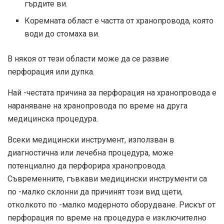
гърдите ви.
Коремната област е частта от хранопровода, която
води до стомаха ви.
В някоя от тези области може да се развие
перфорация или дупка.
Най -честата причина за перфорация на хранопровода е
нараняване на хранопровода по време на друга
медицинска процедура.
Всеки медицински инструмент, използван в
диагностична или лечебна процедура, може
потенциално да перфорира хранопровода.
Съвременните, гъвкави медицински инструменти са
по -малко склонни да причинят този вид щети,
отколкото по -малко модерното оборудване. Рискът от
перфорация по време на процедура е изключително