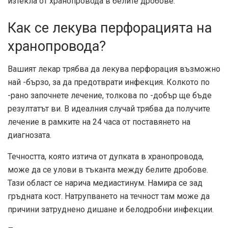
изтекла от хранопровода в белите дробове.
Как се лекува перфорацията на
хранопровода?
Вашият лекар трябва да лекува перфорация възможно
най -бързо, за да предотврати инфекция. Колкото по
-рано започнете лечение, толкова по -добър ще бъде
резултатът ви. В идеалния случай трябва да получите
лечение в рамките на 24 часа от поставянето на
диагнозата.
Течността, която изтича от дупката в хранопровода,
може да се улови в тъканта между белите дробове.
Тази област се нарича медиастинум. Намира се зад
гръдната кост. Натрупването на течност там може да
причини затруднено дишане и белодробни инфекции.