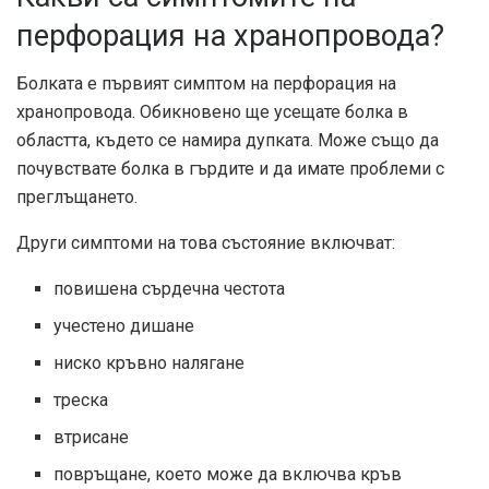
перфорация на хранопровода?
Болката е първият симптом на перфорация на
хранопровода. Обикновено ще усещате болка в
областта, където се намира дупката. Може също да
почувствате болка в гърдите и да имате проблеми с
преглъщането.
Други симптоми на това състояние включват:
повишена сърдечна честота
учестено дишане
ниско кръвно налягане
треска
втрисане
повръщане, което може да включва кръв