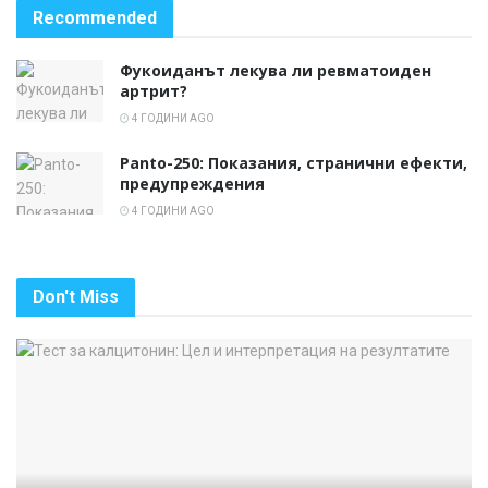
Recommended
Фукоиданът лекува ли ревматоиден
артрит?
4 ГОДИНИ AGO
Panto-250: Показания, странични ефекти,
предупреждения
4 ГОДИНИ AGO
Don't Miss