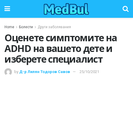
Home
Болести
Други заболявания
Оценете симптомите на
ADHD на вашето дете и
изберете специалист
by
Д-р Лилян Тодоров Савов
25/10/2021