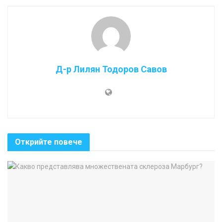
Д-р Лилян Тодоров Савов
Открийте повече