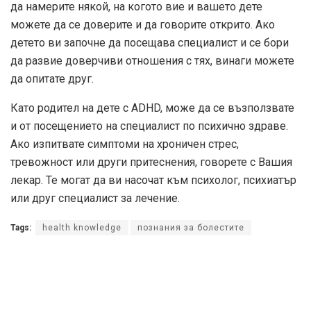
да намерите някой, на когото вие и вашето дете
можете да се доверите и да говорите открито. Ако
детето ви започне да посещава специалист и се бори
да развие доверчиви отношения с тях, винаги можете
да опитате друг.
Като родител на дете с ADHD, може да се възползвате
и от посещението на специалист по психично здраве.
Ако изпитвате симптоми на хроничен стрес,
тревожност или други притеснения, говорете с Вашия
лекар. Те могат да ви насочат към психолог, психиатър
или друг специалист за лечение.
Tags:
health knowledge
познания за болестите