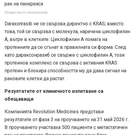
Лекарството daraxonrasib
Daraxonrasib не се свързва директно с KRAS; вместо
това, той се свързва с молекула, наречена циклофилин
А, вътре в клетките. Циклофилин А помага на
протеините да се сгънат в правилната си форма. След
като дараксонразиб се свърже с циклофилин А, този
протеинов комплекс се свързва с активния KRAS
протеин и блокира способността му да дава сигнал на
раковите клетки да растат.
Резултатите от клиничното изпитване са
обещаващи
Компанията Revolution Medicines представи
резултатите от фаза 3 на проучването на 31 май 2026 г.
В проучването участваха 500 пациенти с метастатичен