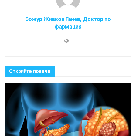
Божур Живков Ганев, Доктор по
фармация
Открийте повече