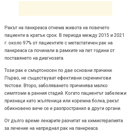
Ракът на панкреаса отнема живота на повечето
пациенти в кратък срок. В периода между 2015 и 2021
г. около 97% от пациентите с метастатичен рак на
панкреаса са починали в рамките на пет години от
поставянето на диагнозата.
Този рак е смъртоносен по две основни причини.
Първо, не съществуват ефективни скринингови
тестове. Второ, заболяването причинява малко
симптоми в ранния стадий. Когато пациентът забележи
признаци като жълтеница или коремна болка, ракът
обикновено вече се е разпространил в други органи.
От дълго време лекарите разчитат на химиотерапията
за лечение на напреднал рак на панкреаса.