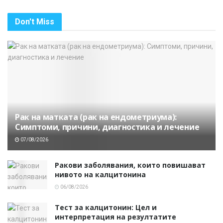
Don't Miss
Рак на матката (рак на ендометриума):
Симптоми, причини, диагностика и лечение
07/08/2026
Ракови заболявания, които повишават
нивото на калцитонина
06/08/2026
Тест за калцитонин: Цел и
интерпретация на резултатите