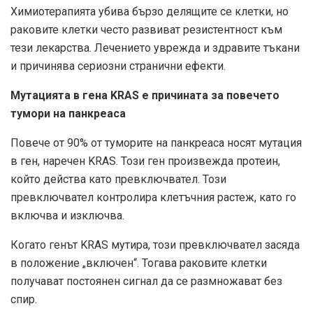
Химиотерапията убива бързо делящите се клетки, но
раковите клетки често развиват резистентност към
тези лекарства. Лечението уврежда и здравите тъкани
и причинява сериозни странични ефекти.
Мутацията в гена KRAS е причината за повечето
тумори на панкреаса
Повече от 90% от туморите на панкреаса носят мутация
в ген, наречен KRAS. Този ген произвежда протеин,
който действа като превключвател. Този
превключвател контролира клетъчния растеж, като го
включва и изключва.
Когато генът KRAS мутира, този превключвател засяда
в положение „включен“. Тогава раковите клетки
получават постоянен сигнал да се размножават без
спир.