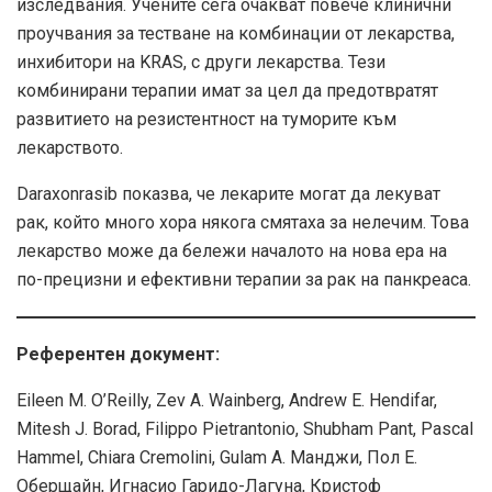
изследвания. Учените сега очакват повече клинични
проучвания за тестване на комбинации от лекарства,
инхибитори на KRAS, с други лекарства. Тези
комбинирани терапии имат за цел да предотвратят
развитието на резистентност на туморите към
лекарството.
Daraxonrasib показва, че лекарите могат да лекуват
рак, който много хора някога смятаха за нелечим. Това
лекарство може да бележи началото на нова ера на
по-прецизни и ефективни терапии за рак на панкреаса.
Референтен документ:
Eileen M. O’Reilly, Zev A. Wainberg, Andrew E. Hendifar,
Mitesh J. Borad, Filippo Pietrantonio, Shubham Pant, Pascal
Hammel, Chiara Cremolini, Gulam A. Манджи, Пол Е.
Оберщайн, Игнасио Гаридо-Лагуна, Кристоф