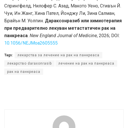
Спрингфелд, Нилофер С. Азад, Макото Уено, Стивън Й.
Чуи, Ин Жанг, Хина Пател, Йонджу Ли, Зина Салман,
Брайън М. Уолпин.
Дараксонразиб или химиотерапия
при предварително лекуван метастатичен рак на
панкреаса
.
New England Journal of Medicine
, 2026; DOI:
10.1056/NEJMoa2605555
Tags:
лекарства за лечение на рак на панкреаса
лекарство daraxonrasib
лечение на рак на панкреаса
рак на панкреаса