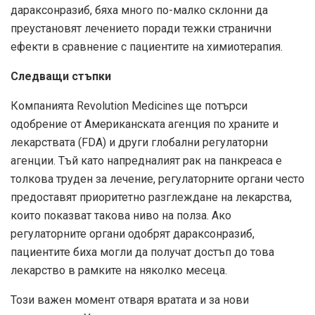
дараксонразиб, бяха много по-малко склонни да
преустановят лечението поради тежки странични
ефекти в сравнение с пациентите на химиотерапия.
Следващи стъпки
Компанията Revolution Medicines ще потърси
одобрение от Американската агенция по храните и
лекарствата (FDA) и други глобални регулаторни
агенции. Тъй като напредналият рак на панкреаса е
толкова труден за лечение, регулаторните органи често
предоставят приоритетно разглеждане на лекарства,
които показват такова ниво на полза. Ако
регулаторните органи одобрят дараксонразиб,
пациентите биха могли да получат достъп до това
лекарство в рамките на няколко месеца.
Този важен момент отваря вратата и за нови