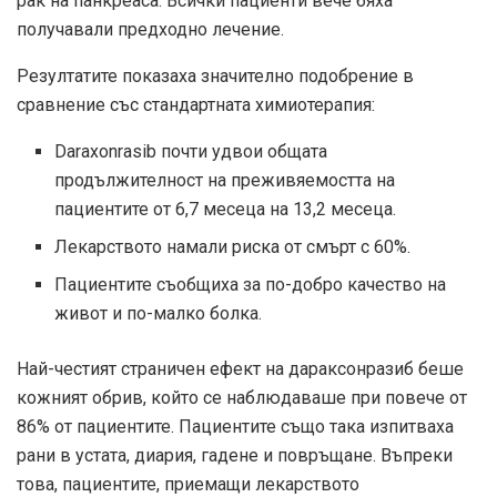
рак на панкреаса. Всички пациенти вече бяха
получавали предходно лечение.
Резултатите показаха значително подобрение в
сравнение със стандартната химиотерапия:
Daraxonrasib почти удвои общата
продължителност на преживяемостта на
пациентите от 6,7 месеца на 13,2 месеца.
Лекарството намали риска от смърт с 60%.
Пациентите съобщиха за по-добро качество на
живот и по-малко болка.
Най-честият страничен ефект на дараксонразиб беше
кожният обрив, който се наблюдаваше при повече от
86% от пациентите. Пациентите също така изпитваха
рани в устата, диария, гадене и повръщане. Въпреки
това, пациентите, приемащи лекарството