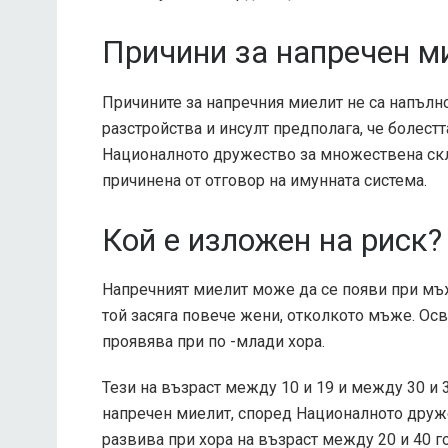
Причини за напречен м
Причините за напречния миелит не са напълн
разстройства и инсулт предполага, че болест
Националното дружество за множествена ск
причинена от отговор на имунната система.
Кой е изложен на риск?
Напречният миелит може да се появи при мъж
той засяга повече жени, отколкото мъже. Ос
проявява при по -млади хора.
Тези на възраст между 10 и 19 и между 30 и 
напречен миелит, според Националното друж
развива при хора на възраст между 20 и 40 г