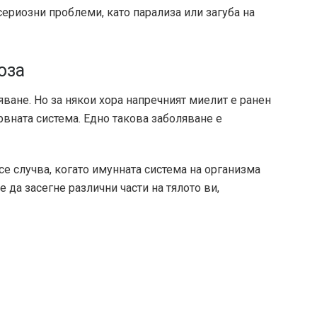
сериозни проблеми, като парализа или загуба на
оза
ване. Но за някои хора напречният миелит е ранен
рвната система. Едно такова заболяване е
се случва, когато имунната система на организма
 да засегне различни части на тялото ви,