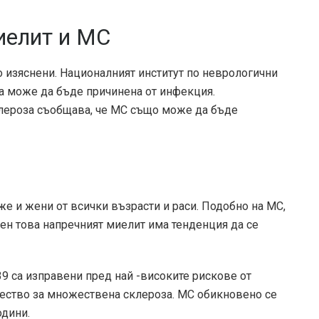
иелит и МС
о изяснени. Националният институт по неврологични
та може да бъде причинена от инфекция.
лероза съобщава, че МС също може да бъде
е и жени от всички възрасти и раси. Подобно на МС,
вен това напречният миелит има тенденция да се
39 са изправени пред най -високите рискове от
ество за множествена склероза. МС обикновено се
одини.