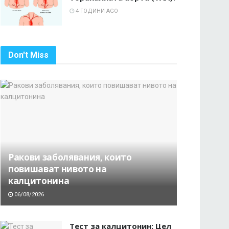
4 ГОДИНИ AGO
Don't Miss
Ракови заболявания, които
повишават нивото на
калцитонина
06/08/2026
Тест за калцитонин: Цел