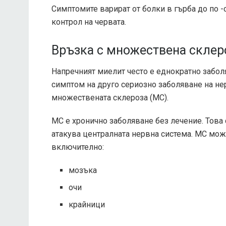
Симптомите варират от болки в гърба до по -
контрол на червата.
Връзка с множествена склер
Напречният миелит често е еднократно заболя
симптом на друго сериозно заболяване на не
множествената склероза (МС).
МС е хронично заболяване без лечение. Това 
атакува централната нервна система. МС може
включително:
мозъка
очи
крайници