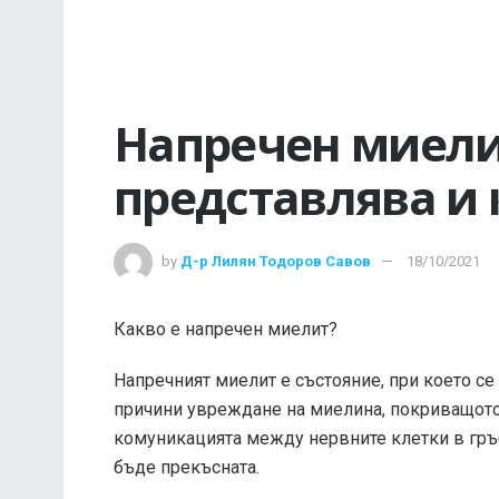
Напречен миели
представлява и 
by
Д-р Лилян Тодоров Савов
18/10/2021
Какво е напречен миелит?
Напречният миелит е състояние, при което се
причини увреждане на миелина, покриващото 
комуникацията между нервните клетки в гръб
бъде прекъсната.