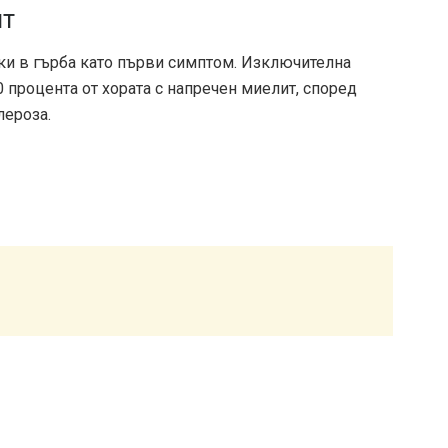
ит
лки в гърба като първи симптом. Изключителна
 процента от хората с напречен миелит, според
лероза.