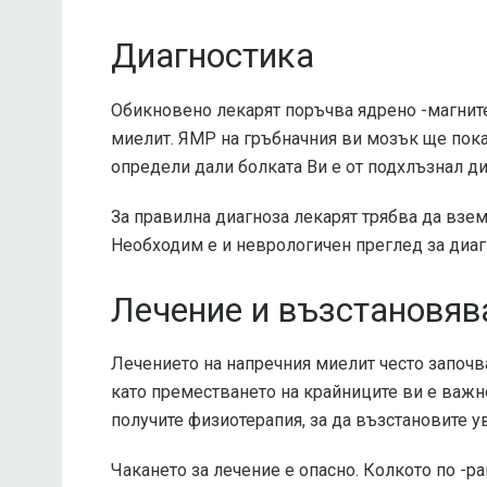
Диагностика
Обикновено лекарят поръчва ядрено -магните
миелит. ЯМР на гръбначния ви мозък ще пок
определи дали болката Ви е от подхлъзнал ди
За правилна диагноза лекарят трябва да взе
Необходим е и неврологичен преглед за диаг
Лечение и възстановяв
Лечението на напречния миелит често започв
като преместването на крайниците ви е важн
получите физиотерапия, за да възстановите у
Чакането за лечение е опасно. Колкото по -р