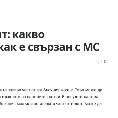
т: какво
как е свързан с МС
0
 възпалява част от гръбначния мозък. Това може да
влакното на нервните клетки. В резултат на това
начния мозък и останалата част от тялото може да