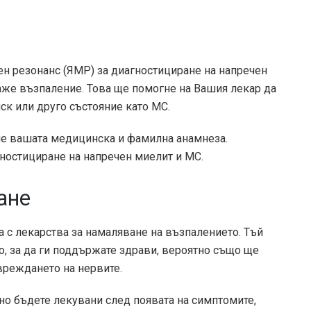
н резонанс (ЯМР) за диагностициране на напречен
аже възпаление. Това ще помогне на Вашия лекар да
ск или друго състояние като МС.
ме вашата медицинска и фамилна анамнеза.
ностициране на напречен миелит и МС.
ане
а с лекарства за намаляване на възпалението. Тъй
о, за да ги поддържате здрави, вероятно също ще
вреждането на нервите.
ано бъдете лекувани след появата на симптомите,