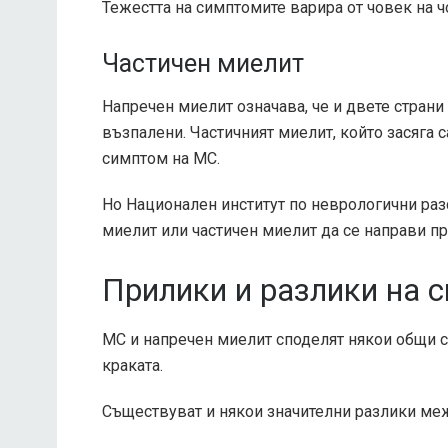
Тежестта на симптомите варира от човек на ч
Частичен миелит
Напречен миелит означава, че и двете страни
възпалени. Частичният миелит, който засяга с
симптом на МС.
Но
Национален институт по неврологични раз
миелит или частичен миелит да се направи пр
Прилики и разлики на 
МС и напречен миелит споделят някои общи с
краката.
Съществуват и някои значителни разлики ме