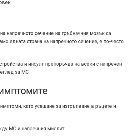
овек.
 на напречното сечение на гръбначния мозък са
амо едната страна на напречното сечение, е по-често
стройства и инсулт
препоръчва на всеки с напречен
еглед за МС.
симптомите
имптоми, като усещане за изтръпване в ръцете и
жду МС и напречния миелит: