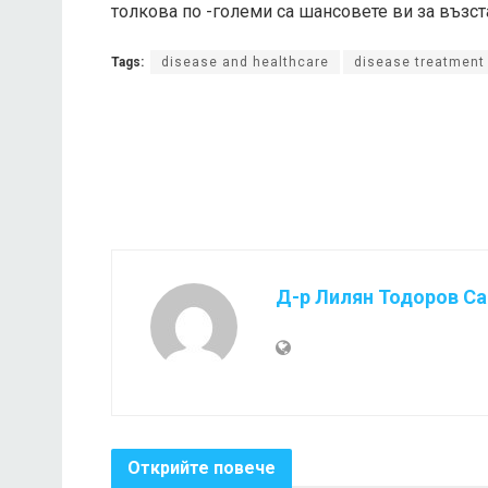
толкова по -големи са шансовете ви за възс
Tags:
disease and healthcare
disease treatment
Д-р Лилян Тодоров С
Открийте повече