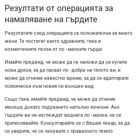
Резултати от операцията за
намаляване на гърдите
Резултатите след операцията са положителни за много
жени. Те постигат както здравните, така и
козметичните ползи от по -малките гърди.
Имайте предвид, че може да се наложи да си купите
нови дрехи, за да пасват по -добре на тялото ви, и
може да отнеме известно време, за да се адаптирате
психически към новия си външен вид.
Също така, имайте предвид, че може да отнеме
месеци, докато подуването напълно изчезне. Ако
гърдите ви не изглеждат веднага по -малки, не се
притеснявайте. Консултирайте се с Вашия лекар, за да
се уверите, че се лекувате с правилното темпо.