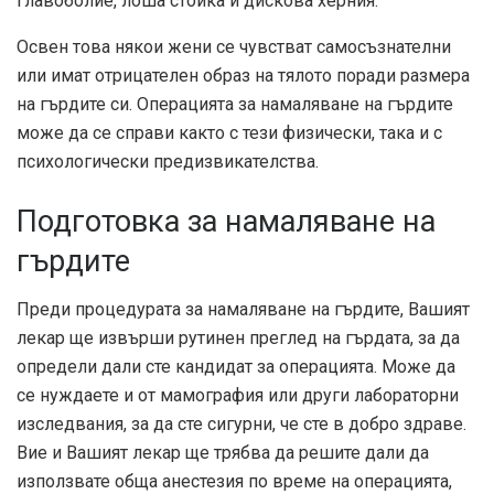
главоболие, лоша стойка и дискова херния.
Освен това някои жени се чувстват самосъзнателни
или имат отрицателен образ на тялото поради размера
на гърдите си. Операцията за намаляване на гърдите
може да се справи както с тези физически, така и с
психологически предизвикателства.
Подготовка за намаляване на
гърдите
Преди процедурата за намаляване на гърдите, Вашият
лекар ще извърши рутинен преглед на гърдата, за да
определи дали сте кандидат за операцията. Може да
се нуждаете и от мамография или други лабораторни
изследвания, за да сте сигурни, че сте в добро здраве.
Вие и Вашият лекар ще трябва да решите дали да
използвате обща анестезия по време на операцията,