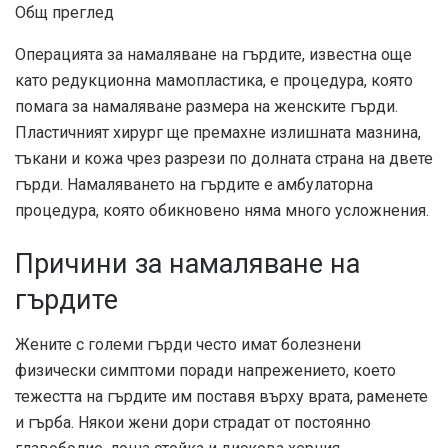
Общ преглед
Операцията за намаляване на гърдите, известна още
като редукционна мамопластика, е процедура, която
помага за намаляване размера на женските гърди.
Пластичният хирург ще премахне излишната мазнина,
тъкани и кожа чрез разрези по долната страна на двете
гърди. Намаляването на гърдите е амбулаторна
процедура, която обикновено няма много усложнения.
Причини за намаляване на
гърдите
Жените с големи гърди често имат болезнени
физически симптоми поради напрежението, което
тежестта на гърдите им поставя върху врата, раменете
и гърба. Някои жени дори страдат от постоянно