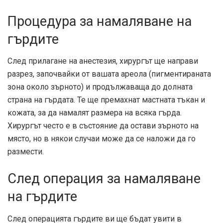
Процедура за намаляване на
гърдите
След прилагане на анестезия, хирургът ще направи
разрез, започвайки от вашата ареола (пигментираната
зона около зърното) и продължаваща до долната
страна на гърдата. Те ще премахнат мастната тъкан и
кожата, за да намалят размера на всяка гърда.
Хирургът често е в състояние да остави зърното на
място, но в някои случаи може да се наложи да го
размести.
След операция за намаляване
на гърдите
След операцията гърдите ви ще бъдат увити в