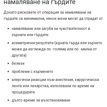
намаляване на гърдите
Докато рисковете от операция за намаляване на
гърдите са минимални, някои жени могат да страдат от:
намаляване или загуба на чувствителност в
зърната или гърдите
асиметрични резултати (едната гърда или зърното
може да изглежда по -голяма или по -малка от
другата)
белези
проблеми с кърменето
алергични реакции към анестезия, хирургическа
лента или лекарства, използвани по време на
процедурата
дълго време за възстановяване