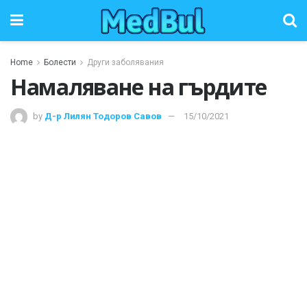
Home
Болести
Други заболявания
Намаляване на гърдите
by
Д-р Лилян Тодоров Савов
15/10/2021