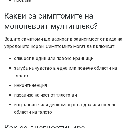
проказа
Какви са симптомите на
мононеврит мултиплекс?
Вашите симптоми ще варират в зависимост от вида на
увредените нерви. Симптомите могат да включват:
слабост в един или повече крайници
загуба на чувство в една или повече области на
тялото
инконтиненция
парализа на част от тялото ви
изтръпване или дискомфорт в една или повече
области на тялото
Как се диагностицира