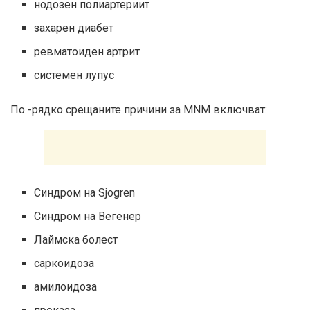
нодозен полиартериит
захарен диабет
ревматоиден артрит
системен лупус
По -рядко срещаните причини за MNM включват:
Синдром на Sjogren
Синдром на Вегенер
Лаймска болест
саркоидоза
амилоидоза