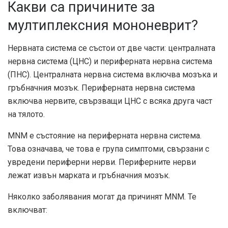
Какви са причините за
мултиплексния мононеврит?
Нервната система се състои от две части: централната
нервна система (ЦНС) и периферната нервна система
(ПНС). Централната нервна система включва мозъка и
гръбначния мозък. Периферната нервна система
включва нервите, свързващи ЦНС с всяка друга част
на тялото.
MNM е състояние на периферната нервна система.
Това означава, че това е група симптоми, свързани с
увредени периферни нерви. Периферните нерви
лежат извън марката и гръбначния мозък.
Няколко заболявания могат да причинят MNM. Те
включват: