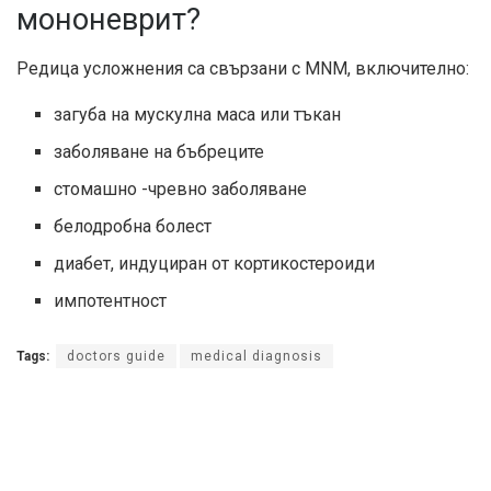
мононеврит?
Редица усложнения са свързани с MNM, включително:
загуба на мускулна маса или тъкан
заболяване на бъбреците
стомашно -чревно заболяване
белодробна болест
диабет, индуциран от кортикостероиди
импотентност
Tags:
doctors guide
medical diagnosis