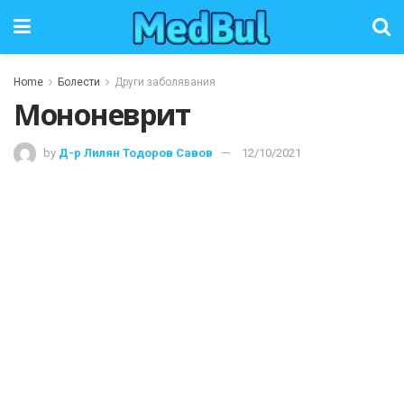
Home
Болести
Други заболявания
Мононеврит
by
Д-р Лилян Тодоров Савов
12/10/2021