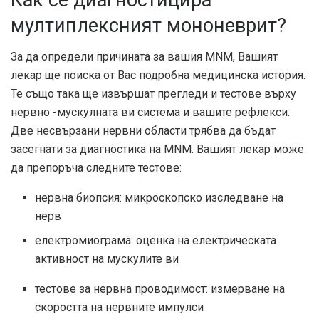
мултиплексният мононеврит?
За да определи причината за вашия MNM, Вашият
лекар ще поиска от Вас подробна медицинска история.
Те също така ще извършат прегледи и тестове върху
нервно -мускулната ви система и вашите рефлекси.
Две несвързани нервни области трябва да бъдат
засегнати за диагностика на MNM. Вашият лекар може
да препоръча следните тестове:
нервна биопсия: микроскопско изследване на
нерв
електромиограма: оценка на електрическата
активност на мускулите ви
тестове за нервна проводимост: измерване на
скоростта на нервните импулси