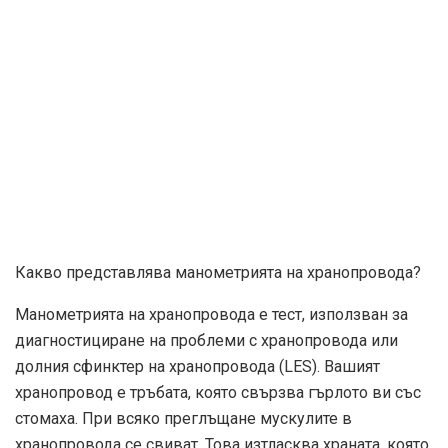
Какво представлява манометрията на хранопровода?
Манометрията на хранопровода е тест, използван за
диагностициране на проблеми с хранопровода или
долния сфинктер на хранопровода (LES). Вашият
хранопровод е тръбата, която свързва гърлото ви със
стомаха. При всяко преглъщане мускулите в
хранопровода се свиват. Това изтласква храната, която