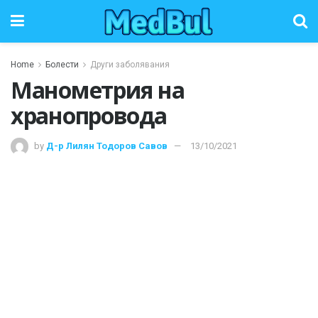
Home
Болести
Други заболявания
Манометрия на
хранопровода
by
Д-р Лилян Тодоров Савов
13/10/2021