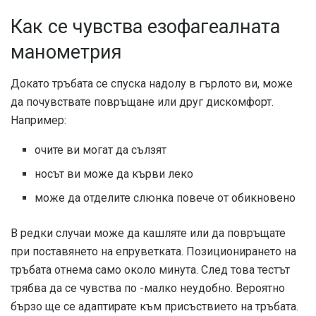
Как се чувства езофагеалната
манометрия
Докато тръбата се спуска надолу в гърлото ви, може
да почувствате повръщане или друг дискомфорт.
Например:
очите ви могат да сълзят
носът ви може да кърви леко
може да отделите слюнка повече от обикновено
В редки случаи може да кашляте или да повръщате
при поставянето на епруветката. Позиционирането на
тръбата отнема само около минута. След това тестът
трябва да се чувства по -малко неудобно. Вероятно
бързо ще се адаптирате към присъствието на тръбата.