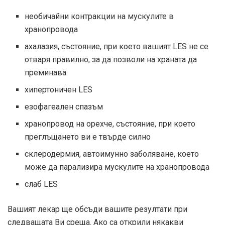
необичайни контракции на мускулите в
хранопровода
ахалазия, състояние, при което вашият LES не се
отваря правилно, за да позволи на храната да
преминава
хипертоничен LES
езофагеален спазъм
хранопровод на орехче, състояние, при което
преглъщането ви е твърде силно
склеродермия, автоимунно заболяване, което
може да парализира мускулите на хранопровода
слаб LES
Вашият лекар ще обсъди вашите резултати при
следващата Ви среща. Ако са открили някакви