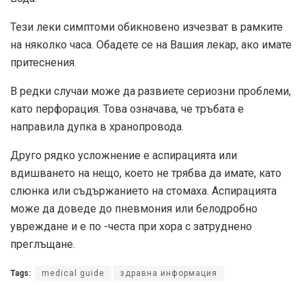
Тези леки симптоми обикновено изчезват в рамките
на няколко часа. Обадете се на Вашия лекар, ако имате
притеснения.
В редки случаи може да развиете сериозни проблеми,
като перфорация. Това означава, че тръбата е
направила дупка в хранопровода.
Друго рядко усложнение е аспирацията или
вдишването на нещо, което не трябва да имате, като
слюнка или съдържанието на стомаха. Аспирацията
може да доведе до пневмония или белодробно
увреждане и е по -честа при хора с затруднено
преглъщане.
Tags:
medical guide
здравна информация