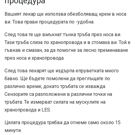
процедура
Вашият лекар ще използва обезболяващ крем в носа
ви. Това прави процедурата по -удобна.
След това те ще вмъкнат тънка тръба през носа ви.
Тази тръба слиза по хранопровода и в стомаха ви. Той е
гъвкав и смазан, за да помогне за лесно преминаване
през носа и хранопровода.
След това лекарят ще издърпа епруветката много
бавно. Ще бъдете помолени да преглъщате по
различно време, докато тръбата се изважда.
Сензорите са разположени в различни точки на
тръбата. Те измерват силата на мускулите на
хранопровода и LES.
Цялата процедура трябва да отнеме само около 15
минути.