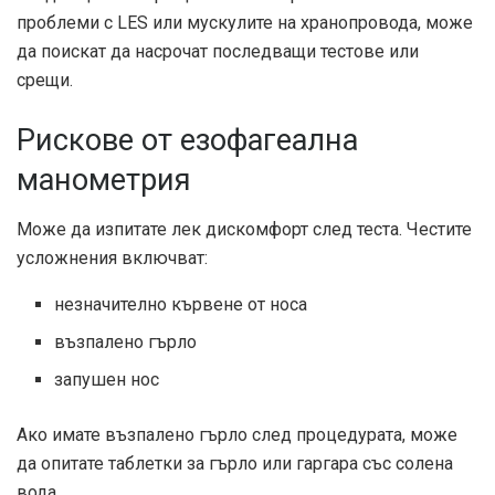
проблеми с LES или мускулите на хранопровода, може
да поискат да насрочат последващи тестове или
срещи.
Рискове от езофагеална
манометрия
Може да изпитате лек дискомфорт след теста. Честите
усложнения включват:
незначително кървене от носа
възпалено гърло
запушен нос
Ако имате възпалено гърло след процедурата, може
да опитате таблетки за гърло или гаргара със солена
вода.