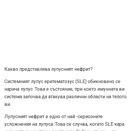
Какво представлява лупусният нефрит?
Системният лупус еритематозус (SLE) обикновено се
нарича лупус. Това е състояние, при което имунната ви
система започва да атакува различни области на тялото
ви.
Лупусният нефрит е едно от най -сериозните
усложнения на лупуса. Това се случва, когато SLE кара