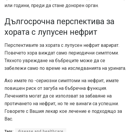
или години, преди да стане донорен орган.
Дългосрочна перспектива за
хората с лупусен нефрит
Перспективите за хората с лупусен нефрит варират.
Повечето хора виждат само периодични симптоми.
Тяхното увреждане на бъбреците може да се
забележи само по време на изследванията на урината.
Ако имате по -сериозни симптоми на нефрит, имате
повишен риск от загуба на бъбречна функция.
Леченията могат да се използват за забавяне на
протичането на нефрит, но те не винаги са успешни.
Говорете с Вашия лекар кое лечение е подходящо за
Вас.
Tags:
disease and healthcare