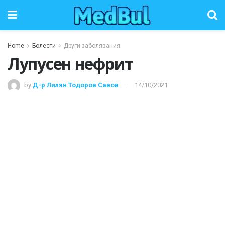
Home
Болести
Други заболявания
Лупусен нефрит
by
Д-р Лилян Тодоров Савов
14/10/2021