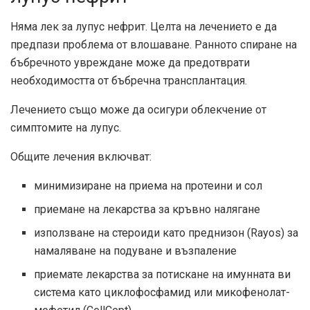
Няма лек за лупус нефрит. Целта на лечението е да
предпази проблема от влошаване. Ранното спиране на
бъбречното увреждане може да предотврати
необходимостта от бъбречна трансплантация.
Лечението също може да осигури облекчение от
симптомите на лупус.
Общите лечения включват:
минимизиране на приема на протеини и сол
приемане на лекарства за кръвно налягане
използване на стероиди като преднизон (Rayos) за
намаляване на подуване и възпаление
приемате лекарства за потискане на имунната ви
система като циклофосфамид или микофенолат-