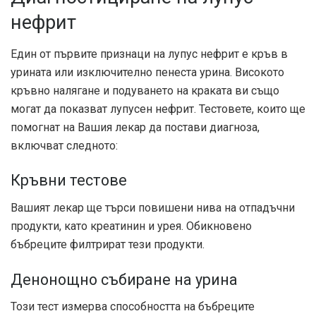
нефрит
Един от първите признаци на лупус нефрит е кръв в
урината или изключително пенеста урина. Високото
кръвно налягане и подуването на краката ви също
могат да показват лупусен нефрит. Тестовете, които ще
помогнат на Вашия лекар да постави диагноза,
включват следното:
Кръвни тестове
Вашият лекар ще търси повишени нива на отпадъчни
продукти, като креатинин и урея. Обикновено
бъбреците филтрират тези продукти.
Денонощно събиране на урина
Този тест измерва способността на бъбреците