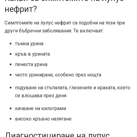
нефрит?
Симптомите на лупус нефрит са подобни на тези при
други бъбречни заболявания. Те включват:
тъмна урина
кръв в урината
пенеста урина
често уриниране, особено през нощта
подуване на стъпалата, глезените и краката, което
се влошава през деня
качване на килограми
високо кръвно налягане
Диагностициране на лупус