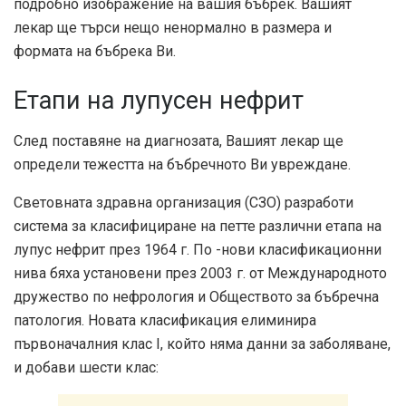
подробно изображение на вашия бъбрек. Вашият
лекар ще търси нещо ненормално в размера и
формата на бъбрека Ви.
Етапи на лупусен нефрит
След поставяне на диагнозата, Вашият лекар ще
определи тежестта на бъбречното Ви увреждане.
Световната здравна организация (СЗО) разработи
система за класифициране на петте различни етапа на
лупус нефрит през 1964 г. По -нови класификационни
нива бяха установени през 2003 г. от Международното
дружество по нефрология и Обществото за бъбречна
патология. Новата класификация елиминира
първоначалния клас I, който няма данни за заболяване,
и добави шести клас: