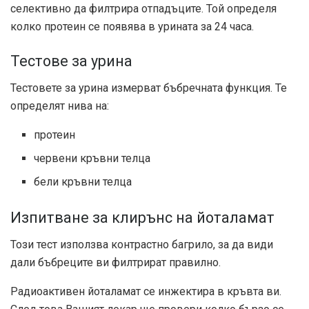
селективно да филтрира отпадъците. Той определя
колко протеин се появява в урината за 24 часа.
Тестове за урина
Тестовете за урина измерват бъбречната функция. Те
определят нива на:
протеин
червени кръвни телца
бели кръвни телца
Изпитване за клирънс на йоталамат
Този тест използва контрастно багрило, за да види
дали бъбреците ви филтрират правилно.
Радиоактивен йоталамат се инжектира в кръвта ви.