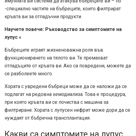
имунната ви система да атакува бъбреците ви – по
-специално частите на бъбреците, които филтрират
кръвта ви за отпадъчни продукти.
Научете повече: Ръководство за симптомите на
лупус »
Бъбреците играят жизненоважна роля във
функционирането на тялото ви. Те премахват
отпадъците от кръвта ви. Ако са повредени, можете да
се разболеете много.
Хората с увредени бъбреци може да се наложи да се
подлагат на редовна хемодиализа. Това е процедура,
при която кръвта ви се почиства с машина за
филтриране. Хората с лупусен нефрит може дори да се
нуждаят от бъбречна трансплантация.
Какви са симптомите на лупус