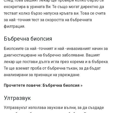
След това Вашият лекар ще провери колко бързо се
екскретира в урината Ви. Те също могат директно да
тестват колко бързо напуска кръвта ви. Това се счита
за най -точния тест за скоростта на бъбречната
филтрация.
Бъбречна биопсия
Биопсиите са най -точният и най -инвазивният начин за
диагностициране на бъбречно заболяване. Вашият
лекар ще постави дълга игла през корема и в бъбрека.
Те ще вземат проба от бъбречна тъкан, за да бъдат
анализирани за признаци на увреждане.
Прочетете повече: Бъбречна биопсия »
Ултразвук
Ултразвукът използва звукови вълни, за да създаде