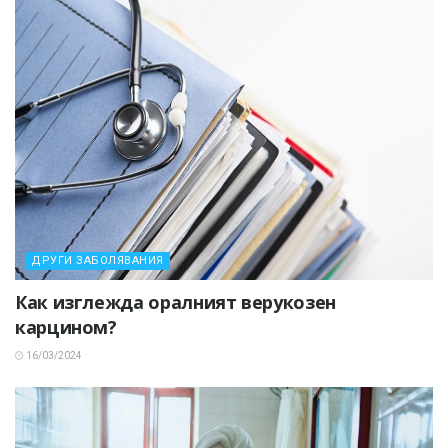
ДРУГИ ЗАБОЛЯВАНИЯ
Как изглежда оралният верукозен
карцином?
16/03/2024