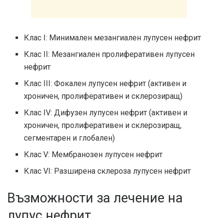
Клас I: Минимален мезангиален лупусен нефрит
Клас II: Мезангиален пролиферативен лупусен
нефрит
Клас III: Фокален лупусен нефрит (активен и
хроничен, пролиферативен и склерозиращ)
Клас IV: Дифузен лупусен нефрит (активен и
хроничен, пролиферативен и склерозиращ,
сегментарен и глобален)
Клас V: Мембранозен лупусен нефрит
Клас VI: Разширена склероза лупусен нефрит
Възможности за лечение на
лупус нефрит