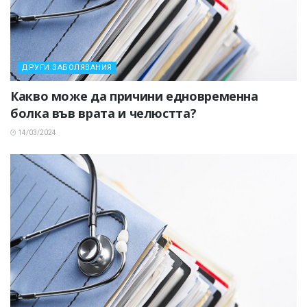
ДРУГИ ЗАБОЛЯВАНИЯ
Какво може да причини едновременна
болка във врата и челюстта?
14/03/2024