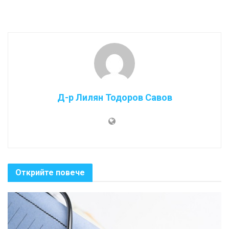
Д-р Лилян Тодоров Савов
Открийте повече