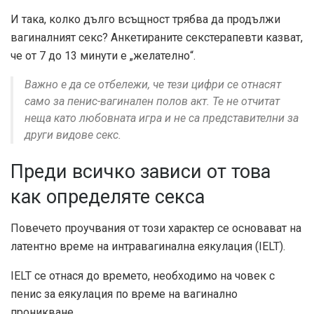
И така, колко дълго всъщност трябва да продължи
вагиналният секс? Анкетираните секстерапевти казват,
че от 7 до 13 минути е „желателно“.
Важно е да се отбележи, че тези цифри се отнасят
само за пенис-вагинален полов акт. Те не отчитат
неща като любовната игра и не са представителни за
други видове секс.
Преди всичко зависи от това
как определяте секса
Повечето проучвания от този характер се основават на
латентно време на интравагинална еякулация (IELT).
IELT се отнася до времето, необходимо на човек с
пенис за еякулация по време на вагинално
проникване.