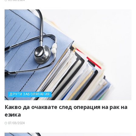
ДРУГИ ЗАБОЛЯВАНИЯ
Какво да очаквате след операция на рак на
езика
07/03/2024