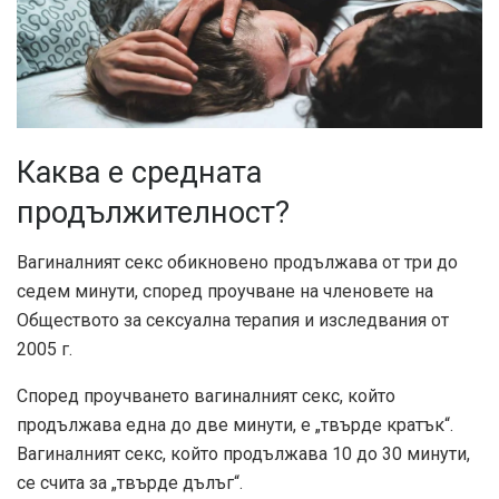
Каква е средната
продължителност?
Вагиналният секс обикновено продължава от три до
седем минути, според проучване на членовете на
Обществото за сексуална терапия и изследвания от
2005 г.
Според проучването вагиналният секс, който
продължава една до две минути, е „твърде кратък“.
Вагиналният секс, който продължава 10 до 30 минути,
се счита за „твърде дълъг“.