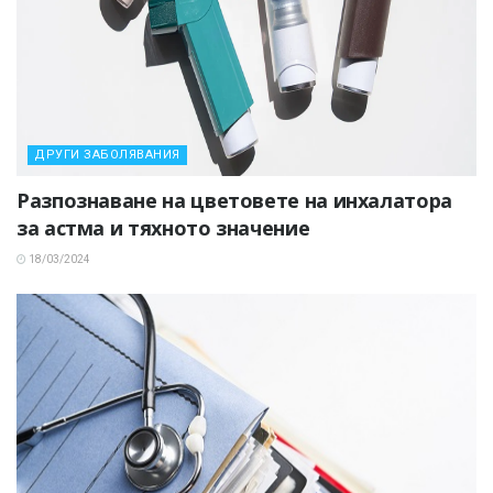
ДРУГИ ЗАБОЛЯВАНИЯ
Разпознаване на цветовете на инхалатора
за астма и тяхното значение
18/03/2024