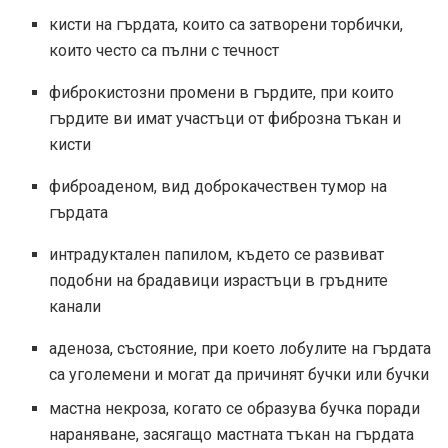
кисти на гърдата, които са затворени торбички,
които често са пълни с течност
фиброкистозни промени в гърдите, при които
гърдите ви имат участъци от фиброзна тъкан и
кисти
фиброаденом, вид доброкачествен тумор на
гърдата
интрадуктален папилом, където се развиват
подобни на брадавици израстъци в гръдните
канали
аденоза, състояние, при което лобулите на гърдата
са уголемени и могат да причинят бучки или бучки
мастна некроза, когато се образува бучка поради
нараняване, засягащо мастната тъкан на гърдата