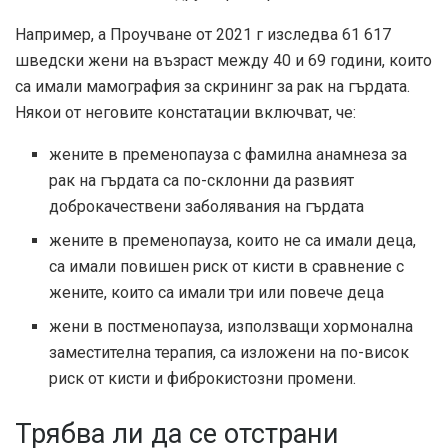
Например, a
Проучване от 2021 г
изследва 61 617
шведски жени на възраст между 40 и 69 години, които
са имали мамография за скрининг за рак на гърдата.
Някои от неговите констатации включват, че:
жените в пременопауза с фамилна анамнеза за
рак на гърдата са по-склонни да развият
доброкачествени заболявания на гърдата
жените в пременопауза, които не са имали деца,
са имали повишен риск от кисти в сравнение с
жените, които са имали три или повече деца
жени в постменопауза, използващи хормонална
заместителна терапия, са изложени на по-висок
риск от кисти и фиброкистозни промени.
Трябва ли да се отстрани