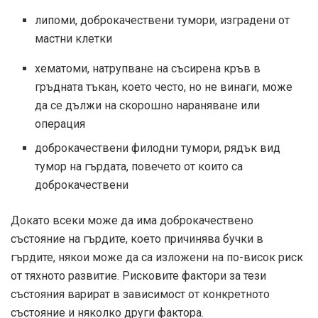
липоми, доброкачествени тумори, изградени от
мастни клетки
хематоми, натрупване на съсирена кръв в
гръдната тъкан, което често, но не винаги, може
да се дължи на скорошно нараняване или
операция
доброкачествени филодни тумори, рядък вид
тумор на гърдата, повечето от които са
доброкачествени
Докато всеки може да има доброкачествено
състояние на гърдите, което причинява бучки в
гърдите, някои може да са изложени на по-висок риск
от тяхното развитие. Рисковите фактори за тези
състояния варират в зависимост от конкретното
състояние и няколко други фактора.