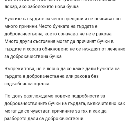
лекар, ако забележите нова бучка.
Бучките в гърдите са често срещани и се появяват по
много причини. Често бучката на гърдата е
доброкачествена, което означава, че не е ракова.
Много други състояния могат да причинят бучки в
гърдите и хората обикновено не се нуждаят от лечение
за доброкачествена бучка.
Въпреки това, не е лесно да се каже дали бучката на
гърдата е доброкачествена или ракова без
задълбочена оценка.
По-долу разглеждаме повече подробности за
доброкачествените бучки на гърдата, включително как
могат да се чувстват, причините за тях и как да
разберете дали са доброкачествени.