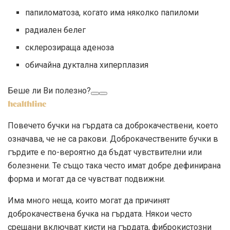
папиломатоза, когато има няколко папиломи
радиален белег
склерозираща аденоза
обичайна дуктална хиперплазия
Беше ли Ви полезно?
Повечето бучки на гърдата са доброкачествени, което
означава, че не са ракови. Доброкачествените бучки в
гърдите е по-вероятно да бъдат чувствителни или
болезнени. Те също така често имат добре дефинирана
форма и могат да се чувстват подвижни.
Има много неща, които могат да причинят
доброкачествена бучка на гърдата. Някои често
срещани включват кисти на гърдата, фиброкистозни