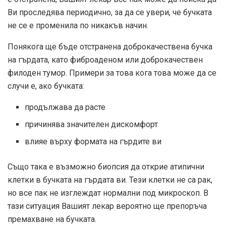
Ви проследява периодично, за да се увери, че бучката
не се е променила по никакъв начин.
Понякога ще бъде отстранена доброкачествена бучка
на гърдата, като фиброаденом или доброкачествен
филоден тумор. Примери за това кога това може да се
случи е, ако бучката:
продължава да расте
причинява значителен дискомфорт
влияе върху формата на гърдите ви
Също така е възможно биопсия да открие атипични
клетки в бучката на гърдата ви. Тези клетки не са рак,
но все пак не изглеждат нормални под микроскоп. В
тази ситуация Вашият лекар вероятно ще препоръча
премахване на бучката.