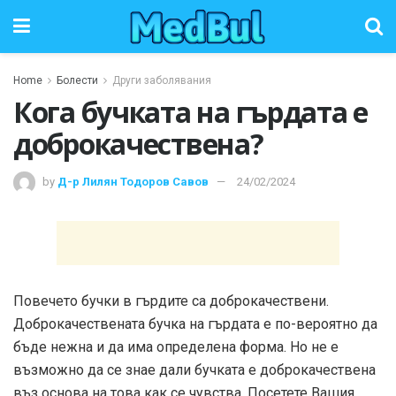
Home
Болести
Други заболявания
Кога бучката на гърдата е
доброкачествена?
by
Д-р Лилян Тодоров Савов
24/02/2024
Повечето бучки в гърдите са доброкачествени.
Доброкачествената бучка на гърдата е по-вероятно да
бъде нежна и да има определена форма. Но не е
възможно да се знае дали бучката е доброкачествена
въз основа на това как се чувства. Посетете Вашия