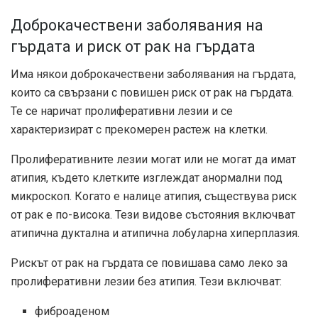
Доброкачествени заболявания на
гърдата и риск от рак на гърдата
Има някои доброкачествени заболявания на гърдата,
които са свързани с
повишен риск от рак на гърдата
.
Те се наричат ​​пролиферативни лезии и се
характеризират с прекомерен растеж на клетки.
Пролиферативните лезии могат или не могат да имат
атипия, където клетките изглеждат анормални под
микроскоп. Когато е налице атипия, съществува риск
от рак
е по-висока
. Тези видове състояния включват
атипична дуктална и атипична лобуларна хиперплазия.
Рискът от рак на гърдата се повишава само леко за
пролиферативни лезии без атипия. Тези
включват
:
фиброаденом