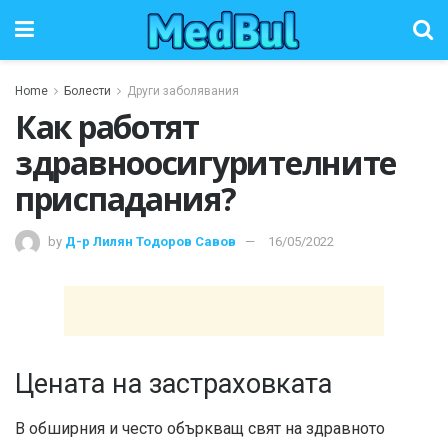
Home
Болести
Други заболявания
Как работят
здравноосигурителните
приспадания?
by
Д-р Лилян Тодоров Савов
16/05/2022
Цената на застраховката
В обширния и често объркващ свят на здравното