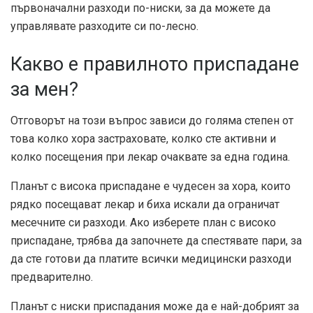
първоначални разходи по-ниски, за да можете да
управлявате разходите си по-лесно.
Какво е правилното приспадане
за мен?
Отговорът на този въпрос зависи до голяма степен от
това колко хора застраховате, колко сте активни и
колко посещения при лекар очаквате за една година.
Планът с висока приспадане е чудесен за хора, които
рядко посещават лекар и биха искали да ограничат
месечните си разходи. Ако изберете план с високо
приспадане, трябва да започнете да спестявате пари, за
да сте готови да платите всички медицински разходи
предварително.
Планът с ниски приспадания може да е най-добрият за