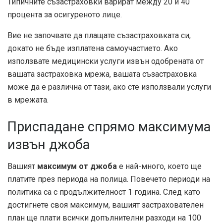
Типичните съзастраховки варират между 20 и 40
процента за осигуреното лице.
Вие не започвате да плащате съзастраховката си,
докато не бъде изплатена самоучастието. Ако
използвате медицински услуги извън одобрената от
вашата застраховка мрежа, вашата съзастраховка
може да е различна от тази, ако сте използвали услуги
в мрежата.
Приспадане спрямо максимума
извън джоба
Вашият
максимум от джоба
е най-много, което ще
платите през периода на полица. Повечето периоди на
политика са с продължителност 1 година. След като
достигнете своя максимум, вашият застрахователен
план ще плати всички допълнителни разходи на 100