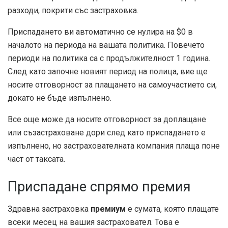
разходи, покрити със застраховка.
Приспадането ви автоматично се нулира на $0 в
началото на периода на вашата политика. Повечето
периоди на политика са с продължителност 1 година.
След като започне новият период на полица, вие ще
носите отговорност за плащането на самоучастието си,
докато не бъде изпълнено.
Все още може да носите отговорност за доплащане
или съзастраховане дори след като приспадането е
изпълнено, но застрахователната компания плаща поне
част от таксата.
Приспадане спрямо премия
Здравна застраховка
премиум
е сумата, която плащате
всеки месец на вашия застраховател. Това е