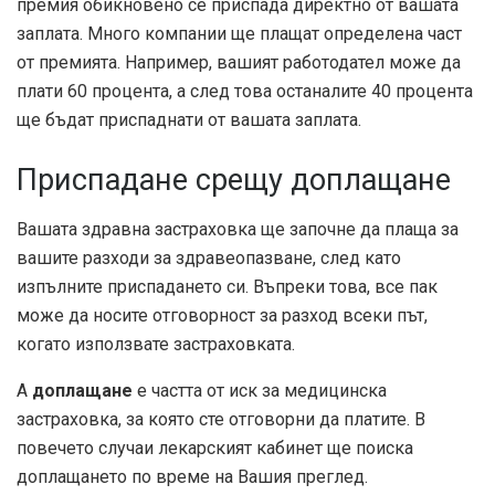
премия обикновено се приспада директно от вашата
заплата. Много компании ще плащат определена част
от премията. Например, вашият работодател може да
плати 60 процента, а след това останалите 40 процента
ще бъдат приспаднати от вашата заплата.
Приспадане срещу доплащане
Вашата здравна застраховка ще започне да плаща за
вашите разходи за здравеопазване, след като
изпълните приспадането си. Въпреки това, все пак
може да носите отговорност за разход всеки път,
когато използвате застраховката.
А
доплащане
е частта от иск за медицинска
застраховка, за която сте отговорни да платите. В
повечето случаи лекарският кабинет ще поиска
доплащането по време на Вашия преглед.