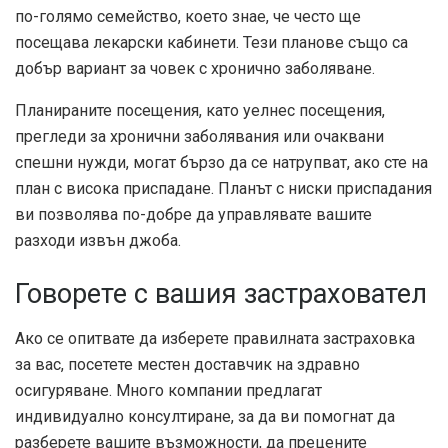
по-голямо семейство, което знае, че често ще
посещава лекарски кабинети. Тези планове също са
добър вариант за човек с хронично заболяване.
Планираните посещения, като уелнес посещения,
прегледи за хронични заболявания или очаквани
спешни нужди, могат бързо да се натрупват, ако сте на
план с висока приспадане. Планът с ниски приспадания
ви позволява по-добре да управлявате вашите
разходи извън джоба.
Говорете с вашия застраховател
Ако се опитвате да изберете правилната застраховка
за вас, посетете местен доставчик на здравно
осигуряване. Много компании предлагат
индивидуално консултиране, за да ви помогнат да
разберете вашите възможности, да прецените