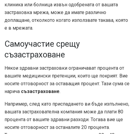
клиника или болница извън одобрената от вашата
застраховка мрежа, може да имате различно
доплащане, отколкото когато използвате такава, която
е в мрежата.
Самоучастие срещу
съзастраховане
Някои здравни застраховки ограничават процента от
вашите медицински претенции, които ще покрият. Вие
носите отговорност за оставащия процент. Тази сума се
нарича
съзастраховане
.
Например, след като приспадането ви бъде изпълнено,
вашата застрахователна компания може да плати 80
процента от вашите здравни разходи. Тогава вие ще
носите отговорност за останалите 20 процента.