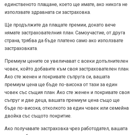
единственото плащане, което ще имате, ако никога не
използвате здравната си застраховка.
Ще продължите да плащате премии, докато вече
нямате застрахователния план. Самоучастие, от друга
страна, трябва да бъде платено само ако използвате
застраховката.
Премиум цените се увеличават с всеки допълнителен
човек, който добавите към своя застрахователен план.
Ако сте женен и покривате съпруга си, вашата
премиум цена ще бъде по-висока от тази за един
човек със същия план. Ако сте женен и покривате своя
съпруг и две деца, вашата премиум цена също ще
бъде по-висока, отколкото за един човек или семейна
двойка със същото покритие.
Ако получавате застраховка чрез работодател, вашата