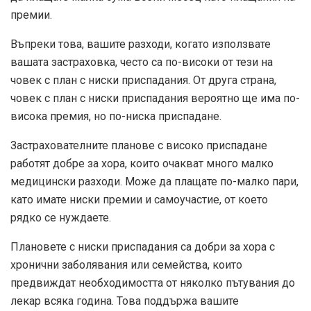
премии.
Въпреки това, вашите разходи, когато използвате
вашата застраховка, често са по-високи от тези на
човек с план с ниски приспадания. От друга страна,
човек с план с ниски приспадания вероятно ще има по-
висока премия, но по-ниска приспадане.
Застрахователните планове с високо приспадане
работят добре за хора, които очакват много малко
медицински разходи. Може да плащате по-малко пари,
като имате ниски премии и самоучастие, от което
рядко се нуждаете.
Плановете с ниски приспадания са добри за хора с
хронични заболявания или семейства, които
предвиждат необходимостта от няколко пътувания до
лекар всяка година. Това поддържа вашите