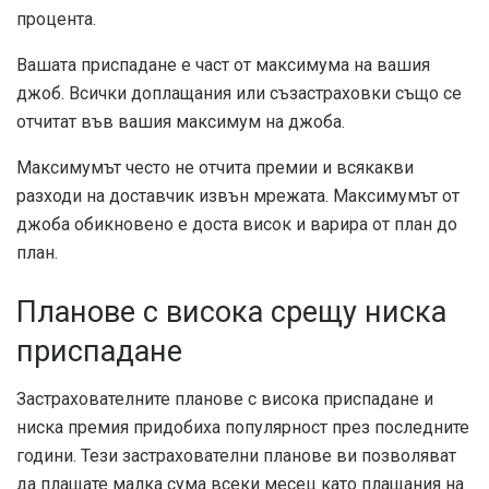
процента.
Вашата приспадане е част от максимума на вашия
джоб. Всички доплащания или съзастраховки също се
отчитат във вашия максимум на джоба.
Максимумът често не отчита премии и всякакви
разходи на доставчик извън мрежата. Максимумът от
джоба обикновено е доста висок и варира от план до
план.
Планове с висока срещу ниска
приспадане
Застрахователните планове с висока приспадане и
ниска премия придобиха популярност през последните
години. Тези застрахователни планове ви позволяват
да плащате малка сума всеки месец като плащания на