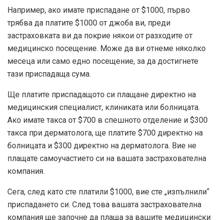
Например, ако имате приспадане от $1000, първо
трябва да платите $1000 от джоба ви, преди
застраховката ви да покрие някои от разходите от
медицинско посещение. Може да ви отнеме няколко
месеца или само едно посещение, за да достигнете
тази приспадаща сума.
Ще платите приспадащото си плащане директно на
медицинския специалист, клиниката или болницата.
Ако имате такса от $700 в спешното отделение и $300
такса при дерматолога, ще платите $700 директно на
болницата и $300 директно на дерматолога. Вие не
плащате самоучастието си на вашата застрахователна
компания.
Сега, след като сте платили $1000, вие сте „изпълнили“
приспадането си. След това вашата застрахователна
компания ще започне да плаща за вашите медицински