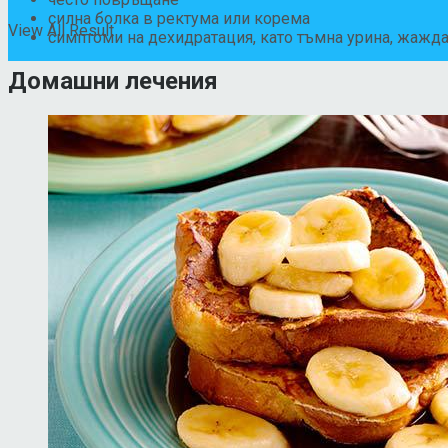
силна болка в ректума или корема
View All Result
симптоми на дехидратация, като тъмна урина, жажда,
Домашни лечения