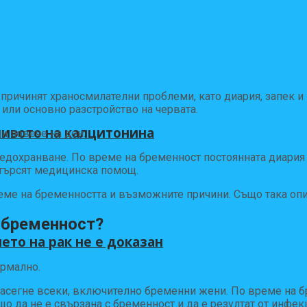
ричинят храносмилателни проблеми, като диария, запек и 
или основно разстройство на червата.
нивото на калцитонина
и повече на ден.
едохранване. По време на бременност постоянната диария 
отърсят медицинска помощ.
еме на бременността и възможните причини. Също така опи
а бременност?
ето на рак не е доказан
ормално.
засегне всеки, включително бременни жени. По време на 
о да не е свързана с бременност и да е резултат от инфек