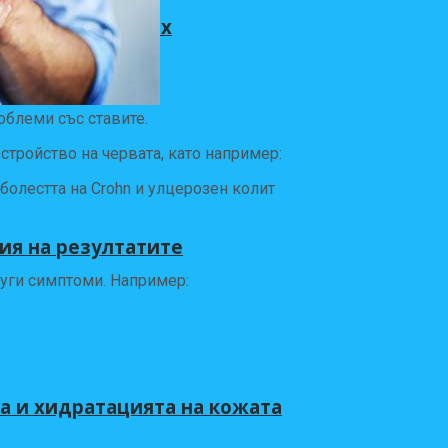
се справяте с тях
облеми със ставите.
тройство на червата, като например:
болестта на Crohn и улцерозен колит
ия на резултатите
руги симптоми. Например:
а и хидратацията на кожата