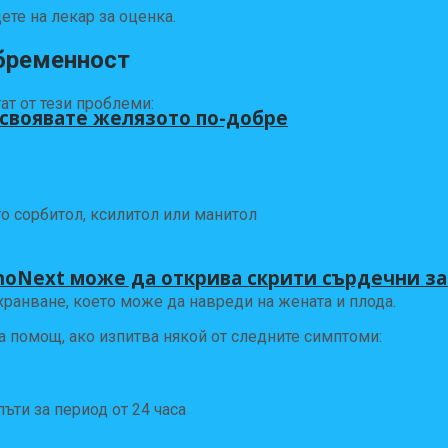
те на лекар за оценка.
 бременност
т от тези проблеми:
усвоявате желязото по-добре
то сорбитол, ксилитол или манитол
hoNext може да открива скрити сърдечни з
ранване, което може да навреди на жената и плода.
 помощ, ако изпитва някой от следните симптоми:
ъти за период от 24 часа