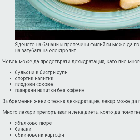
Яденето на банани и препечени филийки може да по
на загубата на електролит.
Човек може да предотврати дехидратация, като пие много
бульони и бистри супи
спортни напитки
плодови сокове
газирани напитки без кофеин
За бременни жени с тежка дехидратация, лекар може да 
Много лекари препоръчват и лека диета, която да помогне
ябълково пюре
банани
обикновени картофи