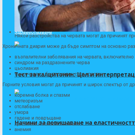
11 странични ефекта на Caduet и как да 
Здравеопазване
Някои разстройства на червата могат да причинят пр
Хроничната диария може да бъде симптом на основно разс
възпалителни заболявания на червата, включително 
синдром на раздразнените черва
цьолиакия
Тест за калцитонин: Цел и интерпретац
тънкочревен бактериален свръхрастеж
Горните условия могат да причинят и широк спектър от д
коремна болка и спазми
метеоризъм
отслабване
умора
гадене и повръщане
Начини за повишаване на еластичностт
проблеми с кожата и ставите
анемия