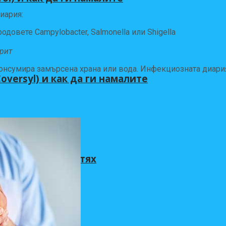
иария:
родовете Campylobacter, Salmonella или Shigella
рит
консумира замърсена храна или вода. Инфекциозната диари
versyl) и как да ги намалите
а се справяте с тях