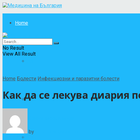
Home
Болести
No Result
View All Result
All
Home
Болести
Инфекциозни и паразитни болести
Други заболявания
Как да се лекува диария 
Инфекциозни и паразитни болести
Кожни заболявания
by
Д-р Тони Филипов
Рак
05/06/2021