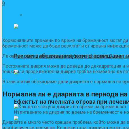
0
Храносмилателни заболявания
Хормоналните промени по време на бременност могат да п
бременност може да бъде резултат и от чревна инфекция 
Ракови заболявания, които повишават 
Лекарите смятат диарията за хлабава дефекация 3 пъти ил
Постоянната диария може да доведе до дехидратация и н
тежка или продължителна диария трябва незабавно да п
В тази статия обсъждаме дали диарията е нормална по вр
Нормална ли е диарията в периода н
Ефектът на пчелната отрова при лечени
Изпитването на диария по време на бременност е н
Диарията е много често срещан проблем, който може да 
или физически промени. Въпреки това, диарията може същ