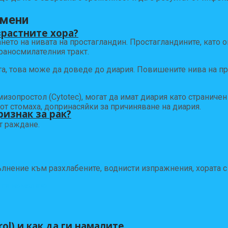
омени
зрастните хора?
ето на нивата на простагландин. Простагландините, като о
раносмилателния тракт.
а, това може да доведе до диария. Повишените нива на пр
изопростол (Cytotec), могат да имат диария като страничен
от стомаха, допринасяйки за причиняване на диария.
ризнак за рак?
т раждане.
пълнение към разхлабените, воднисти изпражнения, хората 
ol) и как да ги намалите