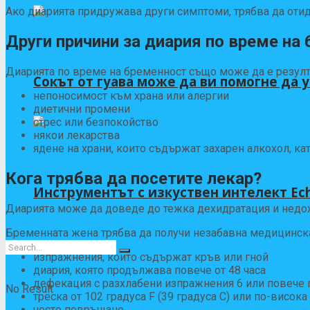
Ако диарията придружава други симптоми, трябва да отиде
Други причини за диария по време на
Диарията по време на бременност също може да е резулта
Сокът от гуава може да ви помогне да 
непоносимост към храна или алергии
диетични промени
стрес или безпокойство
някои лекарства
ядене на храни, които съдържат захарен алкохол, ка
Кога трябва да посетите лекар?
Инструментът с изкуствен интелект Ec
Диарията може да доведе до тежка дехидратация и недох
Бременната жена трябва да получи незабавна медицинска
изпражнения, които съдържат кръв или гной
диария, която продължава повече от 48 часа
дефекация с разхлабени изпражнения 6 или повече п
No Result
треска от 102 градуса F (39 градуса С) или по-висока
често повръщане