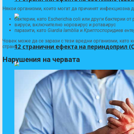
Някои организми, които могат да причинят инфекциозна д
бактерии, като Escherichia coli или други бактерии от 
вируси, включително норовирус и ротавирус
паразити, като
Giardia lamblia
и
Криптоспоридиев енте
Човек може да се зарази с тези вредни организми, като 
12 странични ефекта на периндоприл (Co
страни.
Нарушения на червата
9 странични ефекта на „Розузет“ и как д