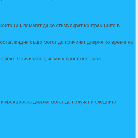
кситоцин, помагат да се стимулират контракциите в
остагландин също могат да причинят диария по време на
 ефект. Причината е, че мизопростолът кара
с инфекциозна диария могат да получат и следните