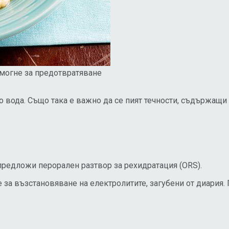
могне за предотвратяване
 вода. Също така е важно да се пият течности, съдържащи 
предложи перорален разтвор за рехидратация (ORS).
 за възстановяване на електролитите, загубени от диария. 