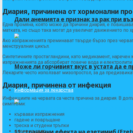
Диария, причинена от хормонални пр
Дали анемията е признак за рак при въ
Една промяна, която може да причини диария, е повишаван
матката, но също така могат да увеличат движението по х
Ако изпражненията преминават твърде бързо през черват
менструалния цикъл.
Синтетичните простагландини, като медикамент, наречен м
изпражненията да абсорбират повече вода и електролити 
Може ли горчивият вкус в устата да е п
Лекарите често използват мизопростол, за да предизвика
Диария, причинена от инфекция
Информация за лекарства
Инфекциите на червата са честа причина за диария. В до
симптоми:
кървави изпражнения
гадене и повръщане
треска и студени тръпки
11 странични ефекта на езетимиб (Ezetr
виене на свят