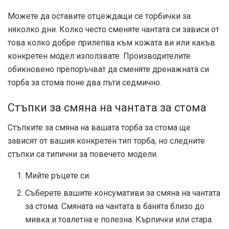
Можете да оставите отцеждащи се торбички за
няколко дни. Колко често сменяте чантата си зависи от
това колко добре прилепва към кожата ви или какъв
конкретен модел използвате. Производителите
обикновено препоръчват да сменяте дренажната си
торба за стома поне два пъти седмично.
Стъпки за смяна на чантата за стома
Стъпките за смяна на вашата торба за стома ще
зависят от вашия конкретен тип торба, но следните
стъпки са типични за повечето модели.
Мийте ръцете си.
Съберете вашите консумативи за смяна на чантата
за стома. Смяната на чантата в банята близо до
мивка и тоалетна е полезна. Кърпички или стара