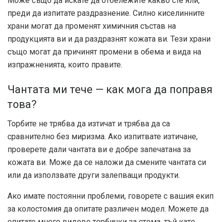
Може също да искате да отбележите какво сте яли,
преди да изпитате раздразнение. Силно киселинните
храни могат да променят химичния състав на
продукцията ви и да раздразнят кожата ви. Тези храни
също могат да причинят промени в обема и вида на
изпражненията, които правите.
Чантата ми тече — как мога да поправя
това?
Торбите не трябва да изтичат и трябва да са
сравнително без миризма. Ако изпитвате изтичане,
проверете дали чантата ви е добре запечатана за
кожата ви. Може да се наложи да смените чантата си
или да използвате други залепващи продукти.
Ако имате постоянни проблеми, говорете с вашия екип
за колостомия да опитате различен модел. Можете да
опитате много видове торбички за стома, тъй като