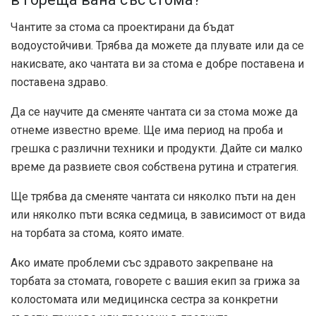
Чантите за стома са проектирани да бъдат
водоустойчиви. Трябва да можете да плувате или да се
накисвате, ако чантата ви за стома е добре поставена и
поставена здраво.
Да се ​​научите да сменяте чантата си за стома може да
отнеме известно време. Ще има период на проба и
грешка с различни техники и продукти. Дайте си малко
време да развиете своя собствена рутина и стратегия.
Ще трябва да сменяте чантата си няколко пъти на ден
или няколко пъти всяка седмица, в зависимост от вида
на торбата за стома, която имате.
Ако имате проблеми със здравото закрепване на
торбата за стомата, говорете с вашия екип за грижа за
колостомата или медицинска сестра за конкретни