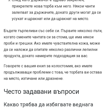
прикрепете нова торба към него. Някои чанти
залепват за държачите, докато други могат да се
усукат и щракнат или да щракнат на място.
Бъдете търпеливи със себе си. Първите няколко пъти,
когато смените чантата си за стома, ще има някои
проби и грешки. Ако имате чувствителна кожа, може
да се наложи да опитате няколко различни лепилни
продукта, докато намерите подходящия за вас.
Говорете с вашия екип за колостомия, ако имате
продължаващи проблеми с това, че торбата ви остава
на място, изтичане или дразнене.
Често задавани въпроси
Какво трябва да избягвате веднага