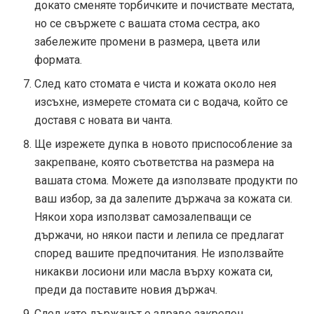
докато сменяте торбичките и почиствате местата,
но се свържете с вашата стома сестра, ако
забележите промени в размера, цвета или
формата.
След като стомата е чиста и кожата около нея
изсъхне, измерете стомата си с водача, който се
доставя с новата ви чанта.
Ще изрежете дупка в новото приспособление за
закрепване, която съответства на размера на
вашата стома. Можете да използвате продукти по
ваш избор, за да залепите държача за кожата си.
Някои хора използват самозалепващи се
държачи, но някои пасти и лепила се предлагат
според вашите предпочитания. Не използвайте
никакви лосиони или масла върху кожата си,
преди да поставите новия държач.
След като държачът е здраво закрепен,