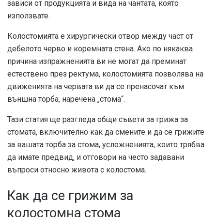
зависи от продукцията и вида на чантата, която
използвате.
Колостомията е хирургически отвор между част от
дебелото черво и коремната стена. Ако по някаква
причина изпражненията ви не могат да преминат
естествено през ректума, колостомията позволява на
движенията на червата ви да се пренасочат към
външна торба, наречена „стома“.
Тази статия ще разгледа общи съвети за грижа за
стомата, включително как да смените и да се грижите
за вашата торба за стома, усложненията, които трябва
да имате предвид, и отговори на често задавани
въпроси относно живота с колостома.
Как да се грижим за
колостомна стома