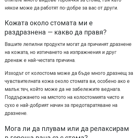
някои може да работят по-добре за вас от други.
Кожата около стомата ми е
раздразнена — какво да правя?
Вашите лепилни продукти могат да причинят дразнене
на кожата, но изтичането на изпражнения и друг
дренаж е най-честата причина.
Изходът от колостома може да бъде много дразнещ за
чувствителната кожа около стомата ви, особено ако е
малък теч, който може да не забележите веднага.
Поддържането на мястото на колостомията чисто и
сухо е най-добрият начин за предотвратяване на
дразнене.
Мога ли да плувам или да релаксирам
в гореща вана със стома?