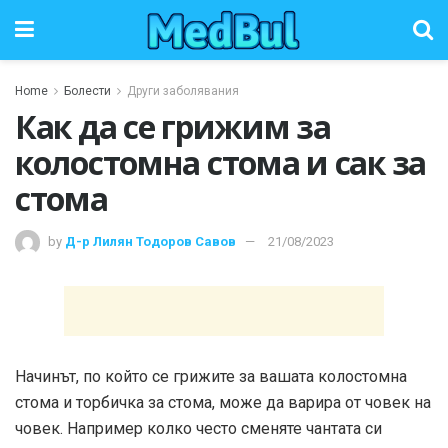
Home
Болести
Други заболявания
Как да се грижим за
колостомна стома и сак за
стома
by
Д-р Лилян Тодоров Савов
21/08/2023
Начинът, по който се грижите за вашата колостомна
стома и торбичка за стома, може да варира от човек на
човек. Например колко често сменяте чантата си