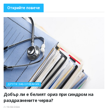
Открийте повече
ДРУГИ ЗАБОЛЯВАНИЯ
Добър ли е белият ориз при синдром на
раздразнените черва?
19/03/2024