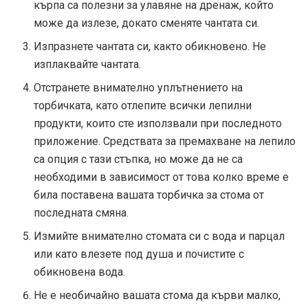
кърпа са полезни за улавяне на дренаж, който
може да излезе, докато сменяте чантата си.
Изпразнете чантата си, както обикновено. Не
изплаквайте чантата.
Отстранете внимателно уплътнението на
торбичката, като отлепите всички лепилни
продукти, които сте използвали при последното
приложение. Средствата за премахване на лепило
са опция с тази стъпка, но може да не са
необходими в зависимост от това колко време е
била поставена вашата торбичка за стома от
последната смяна.
Измийте внимателно стомата си с вода и парцал
или като влезете под душа и почистите с
обикновена вода.
Не е необичайно вашата стома да кърви малко,