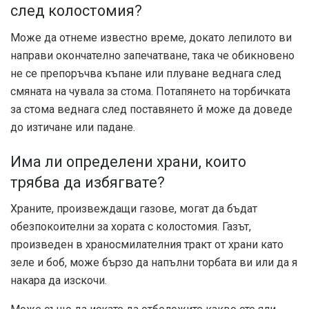
след колостомия?
Може да отнеме известно време, докато лепилото ви
направи окончателно запечатване, така че обикновено
не се препоръчва къпане или плуване веднага след
смяната на чувала за стома. Потапянето на торбичката
за стома веднага след поставянето й може да доведе
до изтичане или падане.
Има ли определени храни, които
трябва да избягвате?
Храните, произвеждащи газове, могат да бъдат
обезпокоителни за хората с колостомия. Газът,
произведен в храносмилателния тракт от храни като
зеле и боб, може бързо да напълни торбата ви или да я
накара да изскочи.