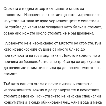
Стомата е видим отвор към вашето място за
колостома. Направен е от лигавица като вътрешността
на устата ви, така че ярко червеният цвят е естествен.
Не трябва да изпитвате усещания като болка в стомата,
освен ако кожата около стомата не е раздразнена.
Кървенето не е неочаквано от мястото на стомата, тъй
като кръвоносните съдове са много близо до
повърхността на този вид тъкан. Лекото кървене не е
причина за безпокойство и не трябва да се страхувате
да почистите внимателно или да докоснете мястото на
стомата.
Тъй като вашата стома е почти винаги в контакт с
изпражненията, важно е да проверявате и почиствате
стомата редовно. Почистването не изисква специални
консумативи, а само обикновена чешмяна вода и мека