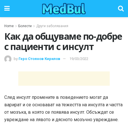
Home
Болести
Други заболявания
Как да общуваме по-добре
с пациенти с инсулт
by
Геро Стоянов Кирилов
19/03/2022
След инсулт промените в поведението могат да
варират и се основават на тежестта на инсулта и частта
от мозъка, в която се появява инсулт. Обсъждат се
увреждане на лявото и дясното мозъчно увреждане.