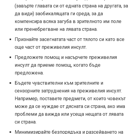
(завърте главата си от едната страна на другата, за
да види) заобикалящата ги среда, за да
компенсира всяка загуба в зрителното им поле
или пренебрегване на лявата страна.
Признайте засегнатата част от тялото си като все
още част от преживелия инсулт.
Предложете помощ и насърчете преживелия
инсулт да приеме помощ, когато бъде
предложена.
Бъдете чувствителни към зрителните и
сензорните затруднения на преживелия инсулт.
Например, поставете предмети, от които човекът
може да се нуждае от дясната си страна, ако има
проблеми да вижда или усеща нещата от лявата
си страна.
Минимизирайте безпорядъка и разсейването на