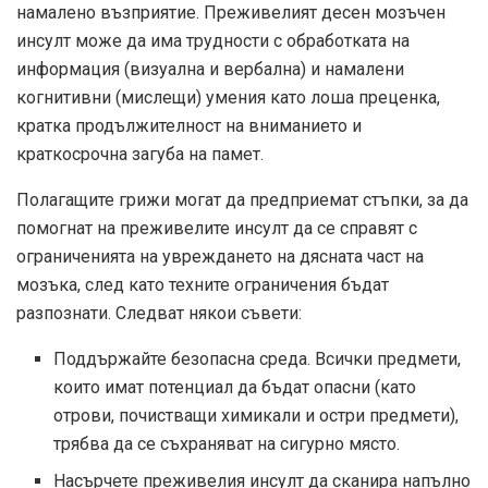
намалено възприятие. Преживелият десен мозъчен
инсулт може да има трудности с обработката на
информация (визуална и вербална) и намалени
когнитивни (мислещи) умения като лоша преценка,
кратка продължителност на вниманието и
краткосрочна загуба на памет.
Полагащите грижи могат да предприемат стъпки, за да
помогнат на преживелите инсулт да се справят с
ограниченията на увреждането на дясната част на
мозъка, след като техните ограничения бъдат
разпознати. Следват някои съвети:
Поддържайте безопасна среда. Всички предмети,
които имат потенциал да бъдат опасни (като
отрови, почистващи химикали и остри предмети),
трябва да се съхраняват на сигурно място.
Насърчете преживелия инсулт да сканира напълно