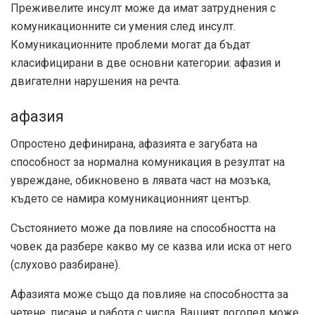
Преживелите инсулт може да имат затруднения с
комуникационните си умения след инсулт.
Комуникационните проблеми могат да бъдат
класифицирани в две основни категории: афазия и
двигателни нарушения на речта.
афазия
Опростено дефинирана, афазията е загубата на
способност за нормална комуникация в резултат на
увреждане, обикновено в лявата част на мозъка,
където се намира комуникационният център.
Състоянието може да повлияе на способността на
човек да разбере какво му се казва или иска от него
(слухово разбиране).
Афазията може също да повлияе на способността за
четене, писане и работа с числа. Вашият логопед може