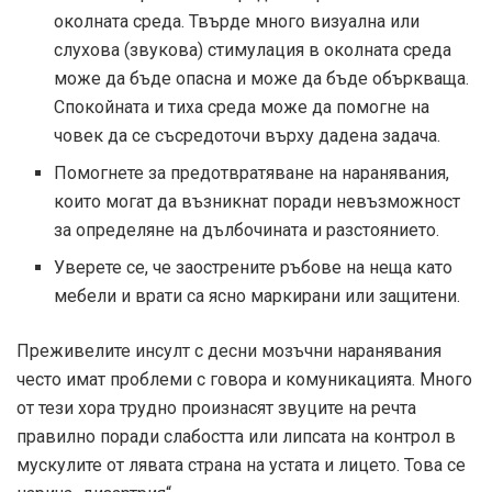
околната среда. Твърде много визуална или
слухова (звукова) стимулация в околната среда
може да бъде опасна и може да бъде объркваща.
Спокойната и тиха среда може да помогне на
човек да се съсредоточи върху дадена задача.
Помогнете за предотвратяване на наранявания,
които могат да възникнат поради невъзможност
за определяне на дълбочината и разстоянието.
Уверете се, че заострените ръбове на неща като
мебели и врати са ясно маркирани или защитени.
Преживелите инсулт с десни мозъчни наранявания
често имат проблеми с говора и комуникацията. Много
от тези хора трудно произнасят звуците на речта
правилно поради слабостта или липсата на контрол в
мускулите от лявата страна на устата и лицето. Това се