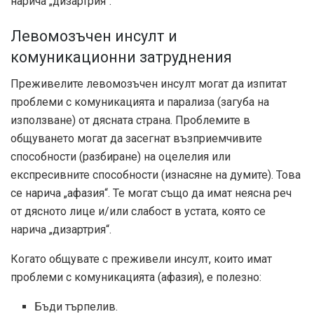
нарича „дизартрия“.
Левомозъчен инсулт и
комуникационни затруднения
Преживелите левомозъчен инсулт могат да изпитат
проблеми с комуникацията и парализа (загуба на
използване) от дясната страна. Проблемите в
общуването могат да засегнат възприемчивите
способности (разбиране) на оцелелия или
експресивните способности (изнасяне на думите). Това
се нарича „афазия“. Те могат също да имат неясна реч
от дясното лице и/или слабост в устата, която се
нарича „дизартрия“.
Когато общувате с преживели инсулт, които имат
проблеми с комуникацията (афазия), е полезно:
Бъди търпелив.