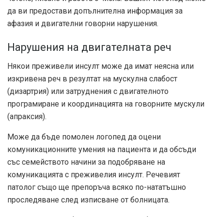
да ви предостави допълнителна информация за
афазия и двигателни говорни нарушения.
Нарушения на двигателната реч
Някои преживели инсулт може да имат неясна или
изкривена реч в резултат на мускулна слабост
(дизартрия) или затруднения с двигателното
програмиране и координацията на говорните мускули
(апраксия).
Може да бъде помолен логопед да оцени
комуникационните умения на пациента и да обсъди
със семейството начини за подобряване на
комуникацията с преживелия инсулт. Речевият
патолог също ще препоръча всяко по-нататъшно
проследяване след изписване от болницата.