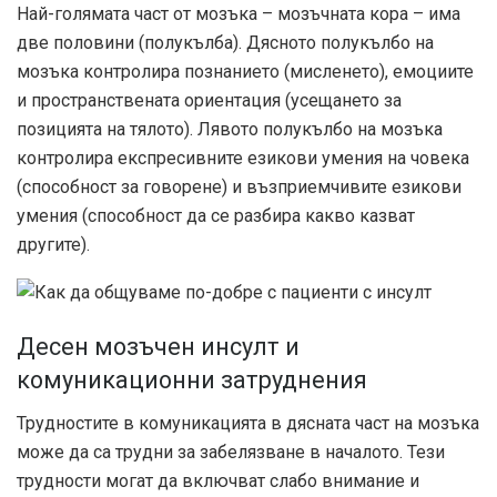
Най-голямата част от мозъка – мозъчната кора – има
две половини (полукълба). Дясното полукълбо на
мозъка контролира познанието (мисленето), емоциите
и пространствената ориентация (усещането за
позицията на тялото). Лявото полукълбо на мозъка
контролира експресивните езикови умения на човека
(способност за говорене) и възприемчивите езикови
умения (способност да се разбира какво казват
другите).
Десен мозъчен инсулт и
комуникационни затруднения
Трудностите в комуникацията в дясната част на мозъка
може да са трудни за забелязване в началото. Тези
трудности могат да включват слабо внимание и