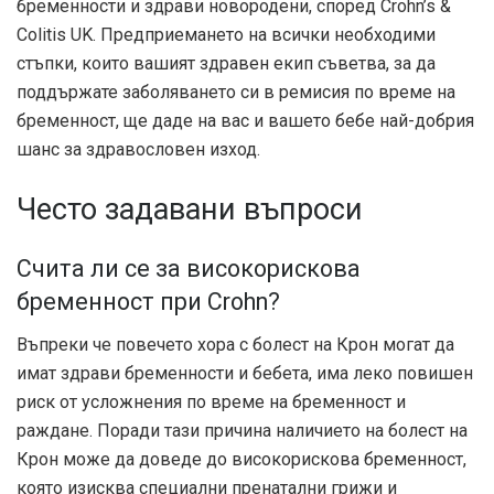
бременности и здрави новородени, според Crohn’s &
Colitis UK. Предприемането на всички необходими
стъпки, които вашият здравен екип съветва, за да
поддържате заболяването си в ремисия по време на
бременност, ще даде на вас и вашето бебе най-добрия
шанс за здравословен изход.
Често задавани въпроси
Счита ли се за високорискова
бременност при Crohn?
Въпреки че повечето хора с болест на Крон могат да
имат здрави бременности и бебета, има леко повишен
риск от усложнения по време на бременност и
раждане. Поради тази причина наличието на болест на
Крон може да доведе до високорискова бременност,
която изисква специални пренатални грижи и