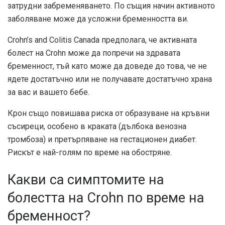
затрудни забременяването. По същия начин активното
заболяване може да усложни бременността ви.
Crohn’s and Colitis Canada предполага, че активната
болест на Crohn може да попречи на здравата
бременност, тъй като може да доведе до това, че не
ядете достатъчно или не получавате достатъчно храна
за вас и вашето бебе.
Крон също
повишава риска
от образуване на кръвни
съсиреци, особено в краката (дълбока венозна
тромбоза) и претърпяване на гестационен диабет.
Рискът е най-голям по време на обостряне.
Какви са симптомите на
болестта на Crohn по време на
бременност?