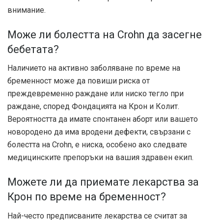
внимание.
Може ли болестта на Crohn да засегне
бебетата?
Наличието на активно заболяване по време на
бременност може да повиши риска от
преждевременно раждане или ниско тегло при
раждане, според Фондацията на Крон и Колит.
Вероятността да имате спонтанен аборт или вашето
новородено да има вродени дефекти, свързани с
болестта на Crohn, е ниска, особено ако следвате
медицинските препоръки на вашия здравен екип.
Можете ли да приемате лекарства за
Крон по време на бременност?
Най-често предписваните лекарства се считат за