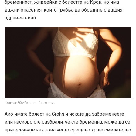
бременност, живеейки с болестта на Крон, но има
важни опасения, които трябва да обсъдите с вашия
здравен екип.
skaman306/Гети изображения
Ако имате болест на Crohn и искате да забременеете
или наскоро сте разбрали, че сте бременна, може да се
притеснявате как това често срещано храносмилателно