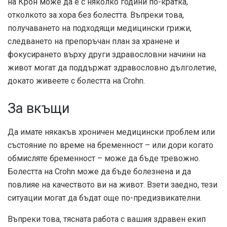
на Крон може да е с няколко години по-кратка,
отколкото за хора без болестта. Въпреки това,
получаването на подходящи медицински грижи,
следването на препоръчан план за хранене и
фокусирането върху други здравословни начини на
живот могат да поддържат здравословно дълголетие,
докато живеете с болестта на Crohn.
За вкъщи
Да имате някакъв хроничен медицински проблем или
състояние по време на бременност – или дори когато
обмисляте бременност – може да бъде тревожно.
Болестта на Crohn може да бъде болезнена и да
повлияе на качеството ви на живот. Взети заедно, тези
ситуации могат да бъдат още по-предизвикателни.
Въпреки това, тясната работа с вашия здравен екип