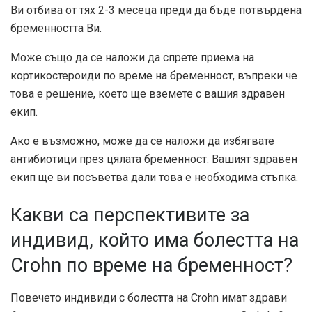
Ви отбива от тях 2-3 месеца преди да бъде потвърдена
бременността Ви.
Може също да се наложи да спрете приема на
кортикостероиди по време на бременност, въпреки че
това е решение, което ще вземете с вашия здравен
екип.
Ако е възможно, може да се наложи да избягвате
антибиотици през цялата бременност. Вашият здравен
екип ще ви посъветва дали това е необходима стъпка.
Какви са перспективите за
индивид, който има болестта на
Crohn по време на бременност?
Повечето индивиди с болестта на Crohn имат здрави