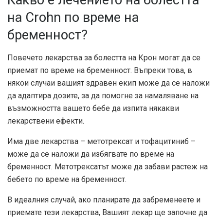
Какво е лечението на болестта
на Crohn по време на
бременност?
Повечето лекарства за болестта на Крон могат да се
приемат по време на бременност. Въпреки това, в
някои случаи вашият здравен екип може да се наложи
да адаптира дозите, за да помогне за намаляване на
възможността вашето бебе да изпита някакви
лекарствени ефекти.
Има две лекарства – метотрексат и тофацитиниб –
може да се наложи да избягвате по време на
бременност. Метотрексатът може да забави
растеж на
бебето
по време на бременност.
В идеалния случай, ако планирате да забременеете и
приемате тези лекарства, Вашият лекар ще започне да