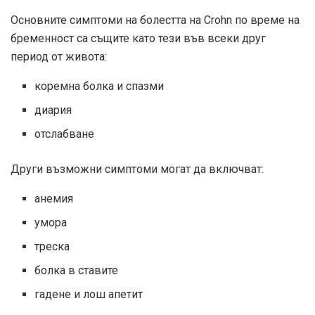
Основните симптоми на болестта на Crohn по време на
бременност са същите като тези във всеки друг
период от живота:
коремна болка и спазми
диария
отслабване
Други възможни симптоми могат да включват:
анемия
умора
треска
болка в ставите
гадене и лош апетит