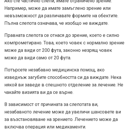
Ако сте частично слепи, имате ограничено зрение.
Например, може да имате замъглено зрение или
невъзможност да различавате формите на обектите.
Пълна слепота означава, че изобщо не виждате.
Правната слепота се отнася до зрение, което е силно
компрометирано. Това, което човек с нормално зрение
може да види от 200 фута, законно незрящ човек
може да види само от 20 фута.
Потърсете незабавно медицинска помощ, ако
изведнъж загубите способността си да виждате. Нека
някой ви заведе в спешното отделение за лечение. Не
чакайте визията ви да се върне.
В зависимост от причината за слепотата ви,
незабавното лечение може да увеличи шансовете ви
за възстановяване на зрението. Лечението може да
включва операция или медикаменти.