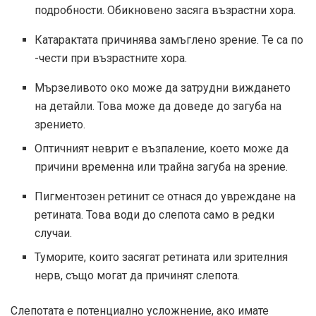
подробности. Обикновено засяга възрастни хора.
Катарактата причинява замъглено зрение. Те са по
-чести при възрастните хора.
Мързеливото око може да затрудни виждането
на детайли. Това може да доведе до загуба на
зрението.
Оптичният неврит е възпаление, което може да
причини временна или трайна загуба на зрение.
Пигментозен ретинит се отнася до увреждане на
ретината. Това води до слепота само в редки
случаи.
Туморите, които засягат ретината или зрителния
нерв, също могат да причинят слепота.
Слепотата е потенциално усложнение, ако имате