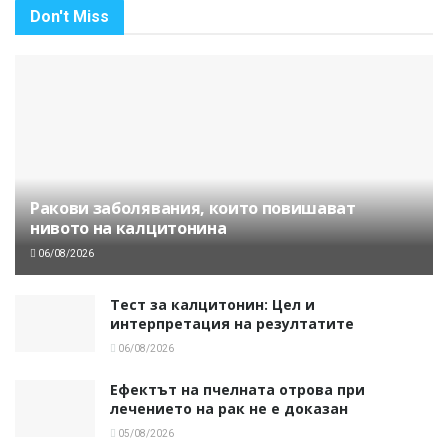
Don't Miss
Ракови заболявания, които повишават
нивото на калцитонина
06/08/2026
Тест за калцитонин: Цел и
интерпретация на резултатите
06/08/2026
Ефектът на пчелната отрова при
лечението на рак не е доказан
05/08/2026