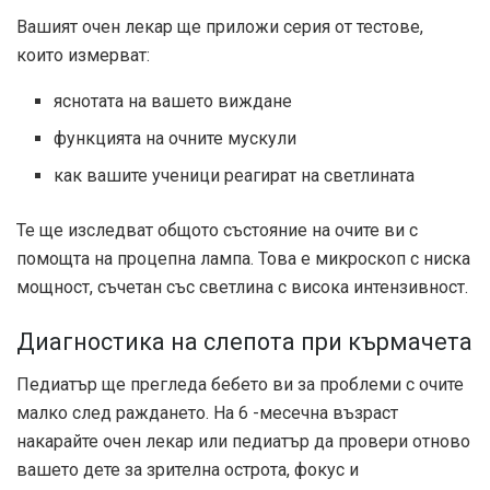
Вашият очен лекар ще приложи серия от тестове,
които измерват:
яснотата на вашето виждане
функцията на очните мускули
как вашите ученици реагират на светлината
Те ще изследват общото състояние на очите ви с
помощта на процепна лампа. Това е микроскоп с ниска
мощност, съчетан със светлина с висока интензивност.
Диагностика на слепота при кърмачета
Педиатър ще прегледа бебето ви за проблеми с очите
малко след раждането. На 6 -месечна възраст
накарайте очен лекар или педиатър да провери отново
вашето дете за зрителна острота, фокус и