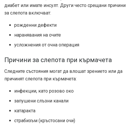
диабет или имате инсулт. Други често срещани причини
за слепота включват:
рожденни дефекти
наранявания на очите
усложнения от очна операция
Причини за слепота при кърмачета
Следните състояния могат да влошат зрението или да
причинят слепота при кърмачета:
инфекции, като розово око
запушени слъзни канали
катаракта
страбизъм (кръстосани очи)