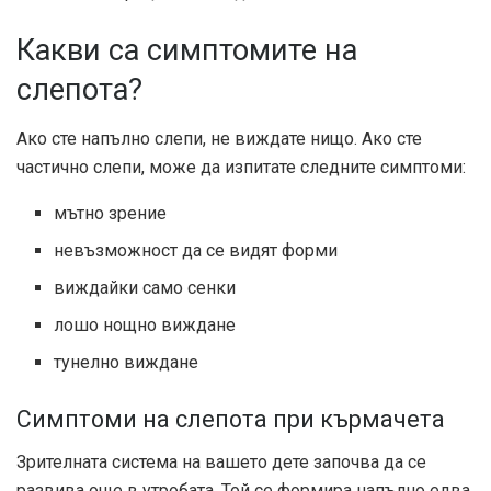
Какви са симптомите на
слепота?
Ако сте напълно слепи, не виждате нищо. Ако сте
частично слепи, може да изпитате следните симптоми:
мътно зрение
невъзможност да се видят форми
виждайки само сенки
лошо нощно виждане
тунелно виждане
Симптоми на слепота при кърмачета
Зрителната система на вашето дете започва да се
развива още в утробата. Той се формира напълно едва