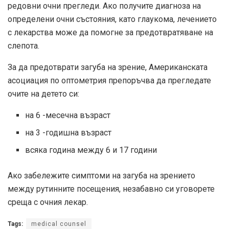
редовни очни прегледи. Ако получите диагноза на
определени очни състояния, като глаукома, лечението
с лекарства може да помогне за предотвратяване на
слепота.
За да предотврати загуба на зрение, Американската
асоциация по оптометрия препоръчва да прегледате
очите на детето си:
на 6 -месечна възраст
на 3 -годишна възраст
всяка година между 6 и 17 години
Ако забележите симптоми на загуба на зрението
между рутинните посещения, незабавно си уговорете
среща с очния лекар.
Tags:
medical counsel