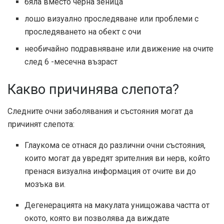
бяла вместо черна зеница
лошо визуално проследяване или проблеми с
проследяването на обект с очи
необичайно подравняване или движение на очите
след 6 -месечна възраст
Какво причинява слепота?
Следните очни заболявания и състояния могат да
причинят слепота:
Глаукома се отнася до различни очни състояния,
които могат да увредят зрителния ви нерв, който
пренася визуална информация от очите ви до
мозъка ви.
Дегенерацията на макулата унищожава частта от
окото, която ви позволява да виждате