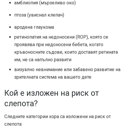
амблиопия (мързеливо око)
птоза (увиснал клепач)
вродена глаукома
ретинопатия на недоносени (ROP), която се
проявява при недоносени бебета, когато
кръвоносните съдове, които доставят ретината
им, не са напълно развити
визуално невнимание или забавено развитие на
зрителната система на вашето дете
Кой е изложен на риск от
слепота?
Следните категории хора са изложени на риск от
слепота: