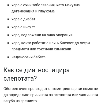
хора с очни заболявания, като макулна
дегенерация и глаукома
хора с диабет
хора с инсулт
хора, подложени на очна операция
хора, които работят с или в близост до остри
предмети или токсични химикали
недоносени бебета
Как се диагностицира
слепотата?
Обстоен очен преглед от оптометрист ще ви помогне
да определите причината за слепотата или частичната
загуба на зрението.