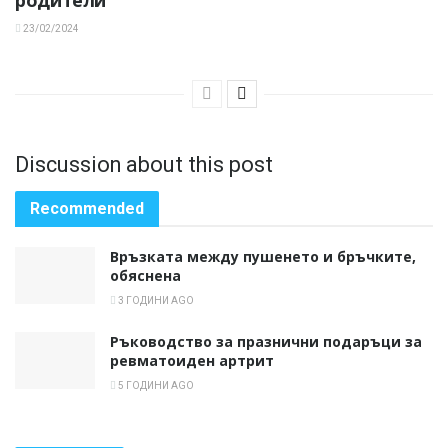
родители
23/02/2024
Discussion about this post
Recommended
Връзката между пушенето и бръчките,
обяснена
3 ГОДИНИ AGO
Ръководство за празнични подаръци за
ревматоиден артрит
5 ГОДИНИ AGO