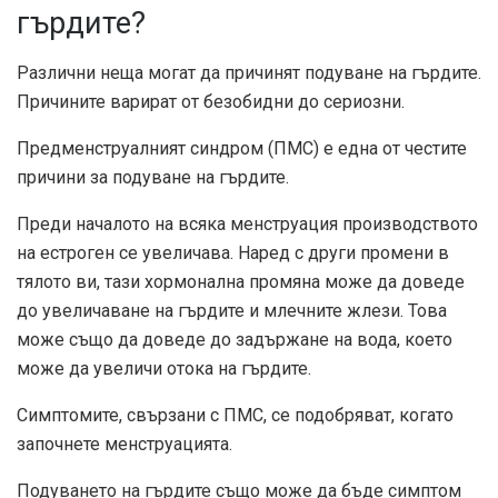
гърдите?
Различни неща могат да причинят подуване на гърдите.
Причините варират от безобидни до сериозни.
Предменструалният синдром (ПМС) е една от честите
причини за подуване на гърдите.
Преди началото на всяка менструация производството
на естроген се увеличава. Наред с други промени в
тялото ви, тази хормонална промяна може да доведе
до увеличаване на гърдите и млечните жлези. Това
може също да доведе до задържане на вода, което
може да увеличи отока на гърдите.
Симптомите, свързани с ПМС, се подобряват, когато
започнете менструацията.
Подуването на гърдите също може да бъде симптом