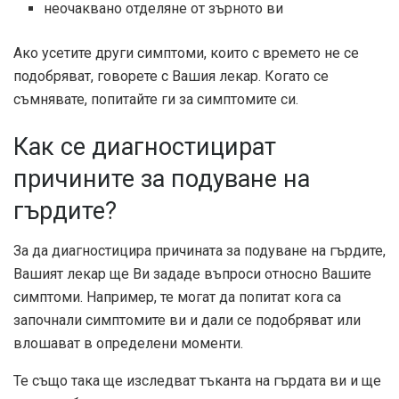
неочаквано отделяне от зърното ви
Ако усетите други симптоми, които с времето не се
подобряват, говорете с Вашия лекар. Когато се
съмнявате, попитайте ги за симптомите си.
Как се диагностицират
причините за подуване на
гърдите?
За да диагностицира причината за подуване на гърдите,
Вашият лекар ще Ви зададе въпроси относно Вашите
симптоми. Например, те могат да попитат кога са
започнали симптомите ви и дали се подобряват или
влошават в определени моменти.
Те също така ще изследват тъканта на гърдата ви и ще