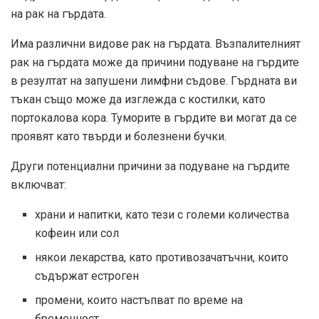
на рак на гърдата.
Има различни видове рак на гърдата. Възпалителният
рак на гърдата може да причини подуване на гърдите
в резултат на запушени лимфни съдове. Гърдната ви
тъкан също може да изглежда с костилки, като
портокалова кора. Туморите в гърдите ви могат да се
проявят като твърди и болезнени бучки.
Други потенциални причини за подуване на гърдите
включват:
храни и напитки, като тези с големи количества
кофеин или сол
някои лекарства, като противозачатъчни, които
съдържат естроген
промени, които настъпват по време на
бременност