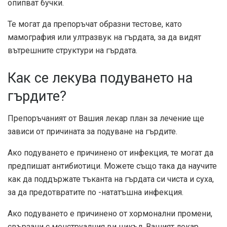
опипват бучки.
Те могат да препоръчат образни тестове, като
мамография или ултразвук на гърдата, за да видят
вътрешните структури на гърдата.
Как се лекува подуването на
гърдите?
Препоръчаният от Вашия лекар план за лечение ще
зависи от причината за подуване на гърдите.
Ако подуването е причинено от инфекция, те могат да
предпишат антибиотици. Можете също така да научите
как да поддържате тъканта на гърдата си чиста и суха,
за да предотвратите по -нататъшна инфекция.
Ако подуването е причинено от хормонални промени,
свързани с менструалния ви цикъл, Вашият лекар