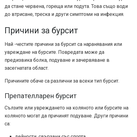
да стане червена, гореща или подута. Това също води
до втрисане, треска и други симптоми на инфекция.
Причини за бурсит
Най -честите причини за бурсит са наранявания или
увреждане на бурсите. Повредата може да
предизвика болка, подуване и зачервяване в
засегнатата област.
Причините обаче са различни за всеки тип бурсит.
Препателларен бурсит
Сълзите или увреждането на коляното или бурсите на
коляното могат да причинят подуване. Други причини
са:
дейности, свързани със спорта