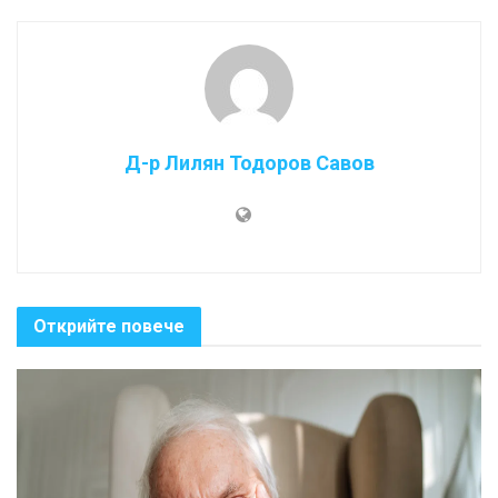
Д-р Лилян Тодоров Савов
Открийте повече