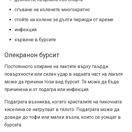
сгъване на коленете многократно
стойте на колене за дълги периоди от време
инфекция
кървене в бурсите
Олекранон бурсит
Постоянното опиране на лактите върху твърди
повърхности или силен удар в задната част на лакътя
може да причини този вид бурсит. Тя може да бъде
причинена и от подагра или инфекция.
Подаграта възниква, когато кристалите на пикочната
киселина се натрупват в тялото. Подаграта може да
доведе до тофи или малки възли, които се усещат в
бурсата.