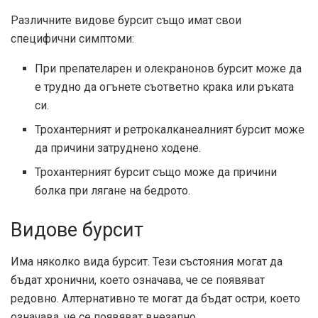
Различните видове бурсит също имат свои
специфични симптоми:
При препателарен и олекранонов бурсит може да
е трудно да огънете съответно крака или ръката
си.
Трохантерният и ретрокалканеалният бурсит може
да причини затруднено ходене.
Трохантерният бурсит също може да причини
болка при лягане на бедрото.
Видове бурсит
Има няколко вида бурсит. Тези състояния могат да
бъдат хронични, което означава, че се появяват
редовно. Алтернативно те могат да бъдат остри, което
означава, че се появяват внезапно.