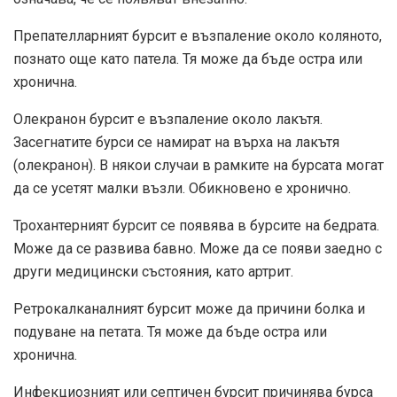
Препателларният бурсит е възпаление около коляното,
познато още като патела. Тя може да бъде остра или
хронична.
Олекранон бурсит е възпаление около лакътя.
Засегнатите бурси се намират на върха на лакътя
(олекранон). В някои случаи в рамките на бурсата могат
да се усетят малки възли. Обикновено е хронично.
Трохантерният бурсит се появява в бурсите на бедрата.
Може да се развива бавно. Може да се появи заедно с
други медицински състояния, като артрит.
Ретрокалканалният бурсит може да причини болка и
подуване на петата. Тя може да бъде остра или
хронична.
Инфекциозният или септичен бурсит причинява бурса