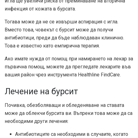
игла ще увеличи риска от преминаване на вторична
инфекция от кожата в бурсата.
Тогава може да не се извърши аспирация с игла.
Вместо това, човекът с бурсит може да получи
антибиотици, преди да бъде наблюдаван клинично.
Това е известно като емпирична терапия.
Ако имате нужда от помощ при намирането на лекар за
първична помощ, можете да прегледате лекарите във
вашия район чрез инструмента Healthline FindCare.
Лечение на бурсит
Почивка, обезболяващи и обледеняване на ставата
може да облекчи бурсита ви. Въпреки това може да са
необходими други лечения:
Антибиотиците са необходими в случаите, когато