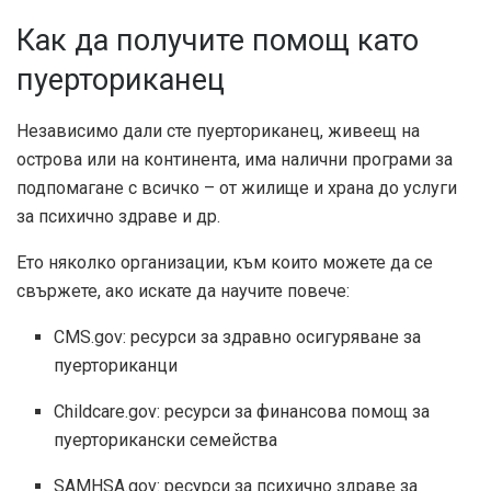
Как да получите помощ като
пуерториканец
Независимо дали сте пуерториканец, живеещ на
острова или на континента, има налични програми за
подпомагане с всичко – от жилище и храна до услуги
за психично здраве и др.
Ето няколко организации, към които можете да се
свържете, ако искате да научите повече:
CMS.gov: ресурси за здравно осигуряване за
пуерториканци
Childcare.gov: ресурси за финансова помощ за
пуерторикански семейства
SAMHSA.gov: ресурси за психично здраве за