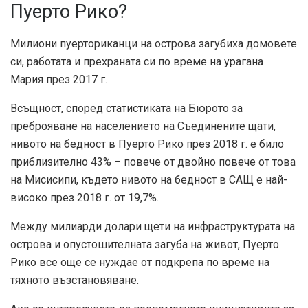
Пуерто Рико?
Милиони пуерториканци на острова загубиха домовете
си, работата и прехраната си по време на урагана
Мария през 2017 г.
Всъщност, според статистиката на Бюрото за
преброяване на населението на Съединените щати,
нивото на бедност в Пуерто Рико през 2018 г. е било
приблизително 43% – повече от двойно повече от това
на Мисисипи, където нивото на бедност в САЩ е най-
високо през 2018 г. от 19,7%.
Между милиарди долари щети на инфраструктурата на
острова и опустошителната загуба на живот, Пуерто
Рико все още се нуждае от подкрепа по време на
тяхното възстановяване.