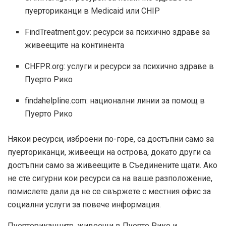
пуерториканци в Medicaid или CHIP
FindTreatment.gov: ресурси за психично здраве за
живеещите на континента
CHFPR.org: услуги и ресурси за психично здраве в
Пуерто Рико
findahelpline.com: национални линии за помощ в
Пуерто Рико
Някои ресурси, изброени по-горе, са достъпни само за
пуерториканци, живеещи на острова, докато други са
достъпни само за живеещите в Съединените щати. Ако
не сте сигурни кои ресурси са на ваше разположение,
помислете дали да не се свържете с местния офис за
социални услуги за повече информация.
Пуерториканците, живеещи в Пуерто Рико и