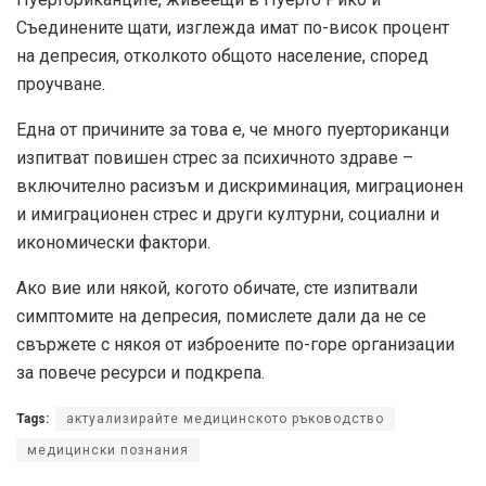
Съединените щати, изглежда имат по-висок процент
на депресия, отколкото общото население, според
проучване.
Една от причините за това е, че много пуерториканци
изпитват повишен стрес за психичното здраве –
включително расизъм и дискриминация, миграционен
и имиграционен стрес и други културни, социални и
икономически фактори.
Ако вие или някой, когото обичате, сте изпитвали
симптомите на депресия, помислете дали да не се
свържете с някоя от изброените по-горе организации
за повече ресурси и подкрепа.
Tags:
актуализирайте медицинското ръководство
медицински познания