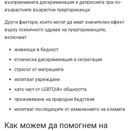
възприеманата дискриминация и депресията при по-
възрастните възрастни пуерториканци.
Други фактори, които могат да имат значителен ефект
върху психичното здраве на пуерториканците,
включват:
живеещи в бедност
етническа дискриминация и сегрегация
стресът от миграцията
изпитват увреждане
като част от LGBTQIA+ общността
преживяване на природни бедствия
изпитват последиците от изменението на климата
Как можем да помогнем на