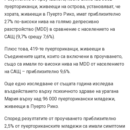
пуерториканци, живеещи на острова, установяват, че
хората, живеещи в Пуерто Рико, имат приблизително
27% по-високи нива на голямо депресивно
разстройство (MDD) в сравнение с населението на
САЩ (9,7% срещу 7,6%).
Плюс това, 419-те пуерториканци, живеещи в
Съединените щати, които са включени в проучването,
също са имали по-високи нива на MDD от населението
на САЩ – приблизително 9,6%.
Още едно изследване
от същата година изследва
въздействието върху психичното здраве на урагана
Мария върху над 96 000 пуерторикански младежи,
живеещи в Пуерто Рико.
Според резултатите от проучването приблизително
2,5% от пуерториканските младежи са имали симптоми