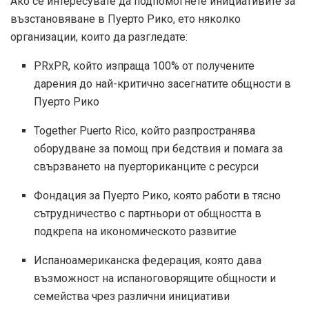
Ако се интересувате да подпомогнете инициативите за
възстановяване в Пуерто Рико, ето няколко
организации, които да разгледате:
PRxPR, който изпраща 100% от получените
дарения до най-критично засегнатите общности в
Пуерто Рико
Together Puerto Rico, който разпространява
оборудване за помощ при бедствия и помага за
свързването на пуерториканците с ресурси
Фондация за Пуерто Рико, която работи в тясно
сътрудничество с партньори от общността в
подкрепа на икономическото развитие
Испаноамериканска федерация, която дава
възможност на испаноговорящите общности и
семейства чрез различни инициативи