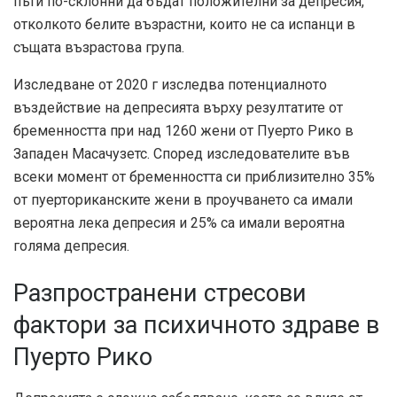
пъти по-склонни да бъдат положителни за депресия,
отколкото белите възрастни, които не са испанци в
същата възрастова група.
Изследване от 2020 г
изследва потенциалното
въздействие на депресията върху резултатите от
бременността при над 1260 жени от Пуерто Рико в
Западен Масачузетс. Според изследователите във
всеки момент от бременността си приблизително 35%
от пуерториканските жени в проучването са имали
вероятна лека депресия и 25% са имали вероятна
голяма депресия.
Разпространени стресови
фактори за психичното здраве в
Пуерто Рико