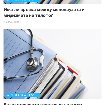
Има ли връзка между менопаузата и
миризмата на тялото?
23/02/2024
ДРУГИ ЗАБОЛЯВАНИЯ
Затлъстяването генетично ли е или