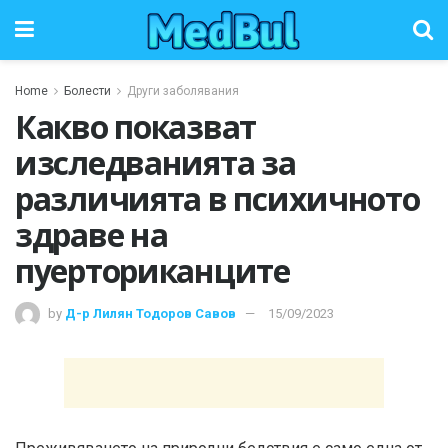
Home
Болести
Други заболявания
Какво показват
изследванията за
различията в психичното
здраве на
пуерториканците
by
Д-р Лилян Тодоров Савов
15/09/2023