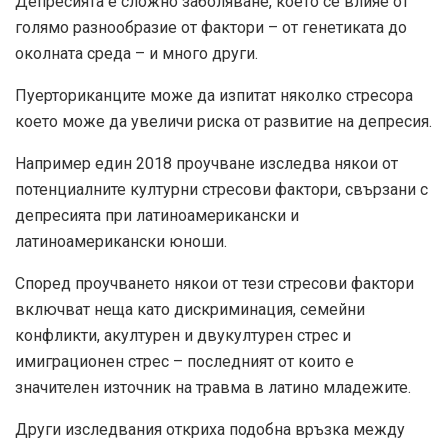
Депресията е сложно заболяване, което се влияе от
голямо разнообразие от фактори – от генетиката до
околната среда – и много други.
Пуерториканците може да изпитат
няколко стресора
което може да увеличи риска от развитие на депресия.
Например един
2018 проучване
изследва някои от
потенциалните културни стресови фактори, свързани с
депресията при латиноамерикански и
латиноамерикански юноши.
Според проучването някои от тези стресови фактори
включват неща като дискриминация, семейни
конфликти, акултурен и двукултурен стрес и
имиграционен стрес – последният от които е
значителен източник на травма
в латино младежите.
Други изследвания
откриха подобна връзка между