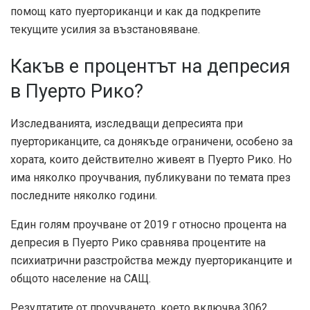
помощ като пуерториканци и как да подкрепите
текущите усилия за възстановяване.
Какъв е процентът на депресия
в Пуерто Рико?
Изследванията, изследващи депресията при
пуерториканците, са донякъде ограничени, особено за
хората, които действително живеят в Пуерто Рико. Но
има няколко проучвания, публикувани по темата през
последните няколко години.
Един голям
проучване от 2019 г
относно процента на
депресия в Пуерто Рико сравнява процентите на
психиатрични разстройства между пуерториканците и
общото население на САЩ.
Резултатите от проучването, което включва 3062