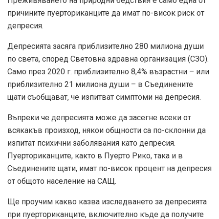
Преживяването на природни бедствия е само една от
причините пуерториканците да имат по-висок риск от
депресия.
Депресията засяга приблизително 280 милиона души
по света, според
Световна здравна организация (СЗО)
.
Само през 2020 г.
приблизително 8,4%
възрастни – или
приблизително 21 милиона души – в Съединените
щати съобщават, че изпитват симптоми на депресия.
Въпреки че депресията може да засегне всеки от
всякакъв произход, някои общности са по-склонни да
изпитат психични заболявания като депресия.
Пуерториканците, както в Пуерто Рико, така и в
Съединените щати, имат по-висок процент на депресия
от общото население на САЩ.
Ще проучим какво казва изследването за депресията
при пуерториканците, включително къде да получите