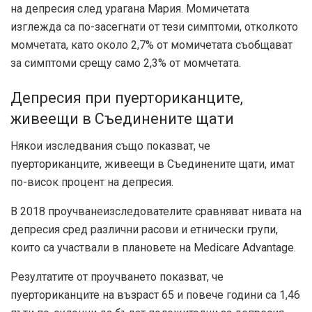
на депресия след урагана Мария. Момичетата
изглежда са по-засегнати от тези симптоми, отколкото
момчетата, като около 2,7% от момичетата съобщават
за симптоми срещу само 2,3% от момчетата.
Депресия при пуерториканците,
живеещи в Съединените щати
Някои изследвания също показват, че
пуерториканците, живеещи в Съединените щати, имат
по-висок процент на депресия.
В
2018 проучване
изследователите сравняват нивата на
депресия сред различни расови и етнически групи,
които са участвали в плановете на Medicare Advantage.
Резултатите от проучването показват, че
пуерториканците на възраст 65 и повече години са 1,46