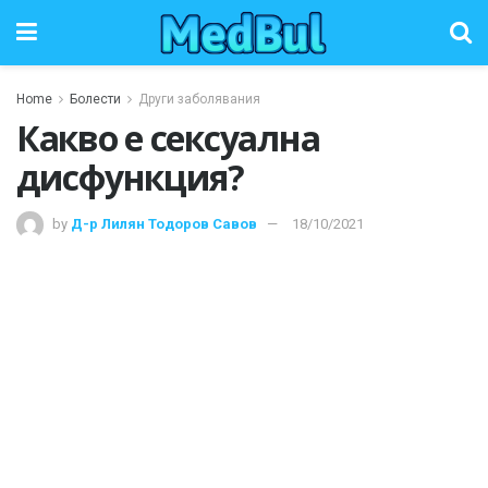
Home
Болести
Други заболявания
Какво е сексуална
дисфункция?
by
Д-р Лилян Тодоров Савов
18/10/2021