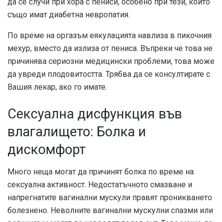
да се случи при хора с пениси, особено при тези, които
също имат диабетна невропатия.
По време на оргазъм еякулацията навлиза в пикочния
мехур, вместо да излиза от пениса. Въпреки че това не
причинява сериозни медицински проблеми, това може
да увреди плодовитостта. Трябва да се консултирате с
Вашия лекар, ако го имате.
Сексуална дисфункция във
влагалището: Болка и
дискомфорт
Много неща могат да причинят болка по време на
сексуална активност. Недостатъчното смазване и
напрегнатите вагинални мускули правят проникването
болезнено. Неволните вагинални мускулни спазми или