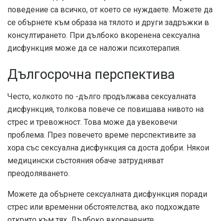
поведение са всичко, от което се нуждаете. Можете да
се обърнете към образа на тялото и други задръжки в
консултирането. При дълбоко вкоренена сексуална
дисфункция може да се наложи психотерапия.
Дългосрочна перспектива
Често, колкото по -дълго продължава сексуалната
дисфункция, толкова повече се повишава нивото на
стрес и тревожност. Това може да увековечи
проблема. През повечето време перспективите за
хора със сексуална дисфункция са доста добри. Някои
медицински състояния обаче затрудняват
преодоляването.
Можете да обърнете сексуалната дисфункция поради
стрес или временни обстоятелства, ако подхождате
открито към тях. Дълбоко вкоренените