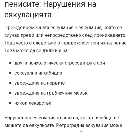
пенисите: Нарушения на
еякулацията
Преждевременната еякулация е еякулация, която се
случва преди или непосредствено след проникването.
Това често е следствие от тревожност при изпълнение.
Това може да се дължи и на:
други психологически стресови фактори
сексуални инхибиции
увреждане на нервите
увреждане на гръбначния мозък
някои лекарства
Нарушената еякулация възниква, когато изобщо не
можете да еякулирате. Ретроградна еякулация може