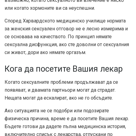
възможно, когато сексуалното ви влечение е ниско
или когато хормоните ви са неуспешни.
Според Харвардското медицинско училище нормата
за женския сексуален отговор не е лесно измерима и
се основава на качеството. По принцип нямате
сексуална дисфункция, ако сте доволни от сексуалния
си живот, дори ако нямате оргазъм.
Кога да посетите Вашия лекар
Когато сексуалните проблеми продължават да се
появяват, и двамата партньори могат да страдат.
Нещата могат да ескалират, ако не го обсъдите.
Ако ситуацията не се подобри или подозирате
физическа причина, време е да посетите Вашия лекар.
Бъдете готови да дадете пълна медицинска история,
включително списък с лекарства, отпускани по