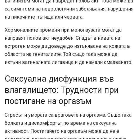
вагинизъм могат да навредят полов акт. Това може да
са симптоми на неврологични заболявания, нарушения
на пикочните пътища или червата.
Хормоналните промени при менопаузата могат да
направят полов акт неудобен. Спадът в нивата на
естроген може да доведе до изтъняване на кожата в
областта на гениталиите. Той също така може да
изтъни вагиналната лигавица и да намали смазването.
Сексуална дисфункция във
влагалището: Трудности при
постигане на оргазъм
Стресът и умората са враговете на оргазма. Също така
болката и дискомфортът по време на сексуална
активност. Постигането на оргазъм може да не е