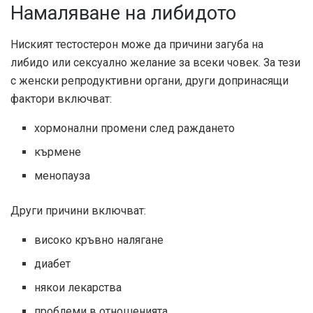
Намаляване на либидото
Ниският тестостерон може да причини загуба на
либидо или сексуално желание за всеки човек. За тези
с женски репродуктивни органи, други допринасящи
фактори включват:
хормонални промени след раждането
кърмене
менопауза
Други причини включват:
високо кръвно налягане
диабет
някои лекарства
проблеми в отношенията