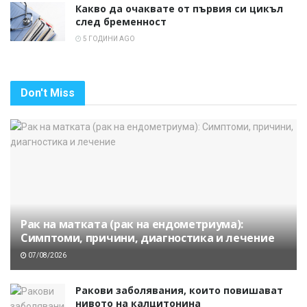
Какво да очаквате от първия си цикъл
след бременност
5 ГОДИНИ AGO
Don't Miss
Рак на матката (рак на ендометриума):
Симптоми, причини, диагностика и лечение
07/08/2026
Ракови заболявания, които повишават
нивото на калцитонина