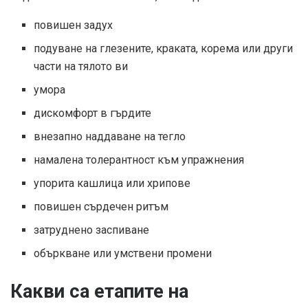
повишен задух
подуване на глезените, краката, корема или други
части на тялото ви
умора
дискомфорт в гърдите
внезапно наддаване на тегло
намалена толерантност към упражнения
упорита кашлица или хрипове
повишен сърдечен ритъм
затруднено заспиване
объркване или умствени промени
Какви са етапите на