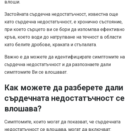
влоши.
Застойната сърдечна недостатъчност, известна още
като сърдечна недостатъчност, е хронично състояние,
при което сърцето ви се бори да изпомпва ефективно
кръв, което води до натрупване на течност в области
като белите дробове, краката и стъпалата.
Важно е да можете да идентифицирате симптомите на
сърдечна недостатъчност и да разпознаете дали
симптомите Ви се влошават.
Как можете да разберете дали
сърдечната недостатъчност се
влошава?
Симптомите, които могат да показват, че сърдечната
недостатъчност се влошава, могат да включват: