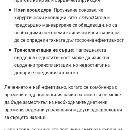
притока на кръв и сърдечната функция.
Нови процедури:
Проучване
показва, че
хирургически иновации като 77SyncCardia и
предсърдно маневриране са обещаващи, но са
необходими по-големи клинични изпитвания, за
да се определи тяхната дългосрочна ефективност.
Трансплантация на сърце:
Напредналата
сърдечна недостатъчност може да изисква
сърдечни трансплантации, но недостигът на
донори е предизвикателство.
Лечението е най-ефективно, когато се комбинира с
промени в здравословния начин на живот и не може
да бъде заместител на необходимите диетични
промени, редовни упражнения и други здравословни
за сърцето навици.
Освен това, дори ако сте получили диагноза сърдечна