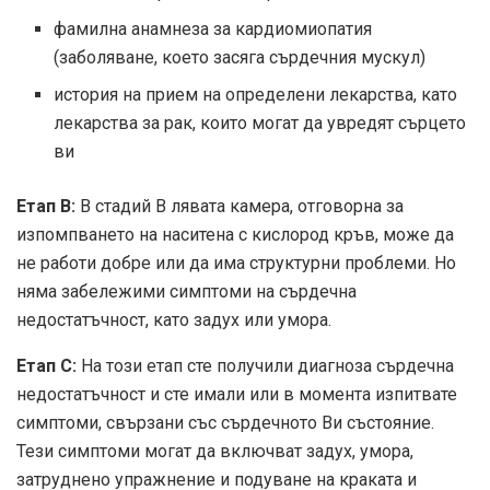
фамилна анамнеза за кардиомиопатия
(заболяване, което засяга сърдечния мускул)
история на прием на определени лекарства, като
лекарства за рак, които могат да увредят сърцето
ви
Етап B:
В стадий B лявата камера, отговорна за
изпомпването на наситена с кислород кръв, може да
не работи добре или да има структурни проблеми. Но
няма забележими симптоми на сърдечна
недостатъчност, като задух или умора.
Етап C:
На този етап сте получили диагноза сърдечна
недостатъчност и сте имали или в момента изпитвате
симптоми, свързани със сърдечното Ви състояние.
Тези симптоми могат да включват задух, умора,
затруднено упражнение и подуване на краката и