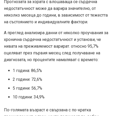
Прогнозата за хората с влошаваща се сърдечна
недостатъчност може да варира значително, от
няколко месеца до години, в зависимост от тежестта
на състоянието и индивидуалните фактори.
А
преглед
анализира данни от няколко проучвания за
хронична сърдечна недостатъчност и установи, че
нивата на преживяемост варират. относно
95,7%
оцеляват през първия месец след получаване на
диагнозата, но процентите намаляват с времето:
1 година: 86,5%
2 години: 72,6%
5 години: 56,7%
10 години: 34,9%
По-голямата възраст е свързана с по-кратка