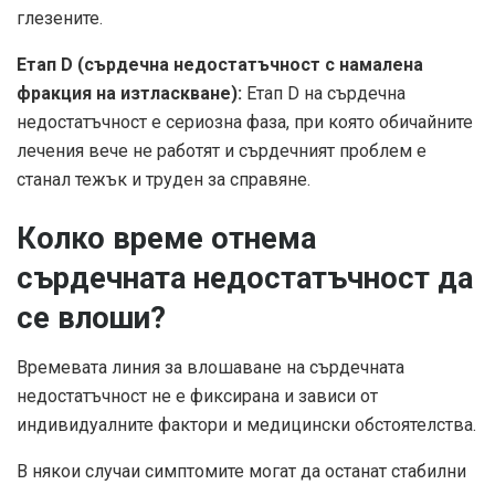
глезените.
Етап D (сърдечна недостатъчност с намалена
фракция на изтласкване):
Етап D на сърдечна
недостатъчност е сериозна фаза, при която обичайните
лечения вече не работят и сърдечният проблем е
станал тежък и труден за справяне.
Колко време отнема
сърдечната недостатъчност да
се влоши?
Времевата линия за влошаване на сърдечната
недостатъчност не е фиксирана и зависи от
индивидуалните фактори и медицински обстоятелства.
В някои случаи симптомите могат да останат стабилни