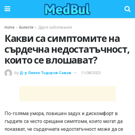
Home
Болести
Други заболявания
Какви са симптомите на
сърдечна недостатъчност,
които се влошават?
by
Д-р Лилян Тодоров Савов
11/08/2023
По-голяма умора, повишен задух и дискомфорт в
гърдите са често срещани симптоми, които могат да
показват, че сърдечната недостатъчност може да се