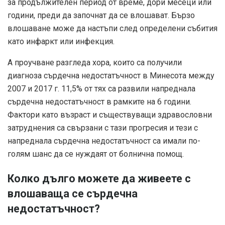
за продължителен период от време, дори месеци или
години, преди да започнат да се влошават. Бързо
влошаване може да настъпи след определени събития
като инфаркт или инфекция.
А
проучване
разгледа хора, които са получили
диагноза сърдечна недостатъчност в Минесота между
2007 и 2017 г.
11,5%
от тях са развили напреднала
сърдечна недостатъчност в рамките на 6 години.
Фактори като възраст и съществуващи здравословни
затруднения са свързани с тази прогресия и тези с
напреднала сърдечна недостатъчност са имали по-
голям шанс да се нуждаят от болнична помощ.
Колко дълго можете да живеете с
влошаваща се сърдечна
недостатъчност?