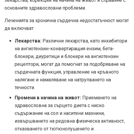
лекарства, корекции на начина на живот и справяне с
основните здравословни проблеми.
Леченията за хронична сърдечна недостатъчност могат
да включват:
Лекарства:
Различни лекарства, като инхибитори
на ангиотензин-конвертиращия ензим, бета-
блокери, диуретици и блокери на ангиотензин
рецептори, могат да помогнат за подобряване на
сърдечната функция, управление на кръвното
налягане и намаляване на натрупването на
течности.
Промени в начина на живот:
Приемането на
здравословна за сърцето диета с ниско
съдържание на сол и наситени мазнини,
извършването на редовна физическа активност,
отказването от тютюнопушенето и