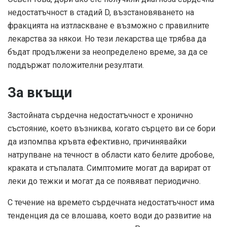
недостатъчност в стадий D, възстановяването на
фракцията на изтласкване е възможно с правилните
лекарства за някои. Но тези лекарства ще трябва да
бъдат продължени за неопределено време, за да се
поддържат положителни резултати.
За вкъщи
Застойната сърдечна недостатъчност е хронично
състояние, което възниква, когато сърцето ви се бори
да изпомпва кръвта ефективно, причинявайки
натрупване на течност в области като белите дробове,
краката и стъпалата. Симптомите могат да варират от
леки до тежки и могат да се появяват периодично.
С течение на времето сърдечната недостатъчност има
тенденция да се влошава, което води до развитие на