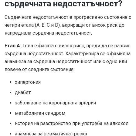
сърдечната недостатъчност?
Сърдечната недостатъчност е прогресивно състояние с
четири етапа (A, B, C и D), вариращи от висок риск до
напреднала сърдечна недостатъчност.
Етап А:
Това е фазата с висок риск, преди да се развие
сърдечна недостатъчност. Характеризира се с фамилна
анамнеза за сърдечна недостатъчност или с едно или
повече от следните състояния:
хипертония
диабет
заболяване на коронарната артерия
метаболитен синдром
история на разстройство при употреба на алкохол
анамнеза за ревматична треска