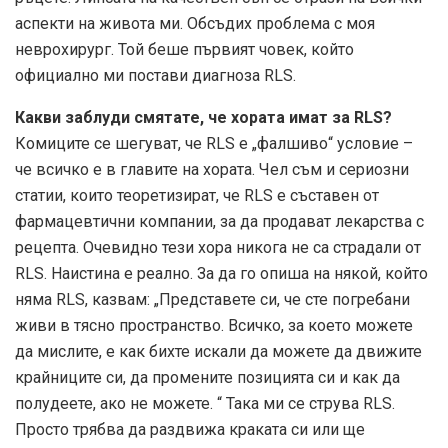
аспекти на живота ми. Обсъдих проблема с моя
неврохирург. Той беше първият човек, който
официално ми постави диагноза RLS.
Какви заблуди смятате, че хората имат за RLS?
Комиците се шегуват, че RLS е „фалшиво“ условие –
че всичко е в главите на хората. Чел съм и сериозни
статии, които теоретизират, че RLS е съставен от
фармацевтични компании, за да продават лекарства с
рецепта. Очевидно тези хора никога не са страдали от
RLS. Наистина е реално. За да го опиша на някой, който
няма RLS, казвам: „Представете си, че сте погребани
живи в тясно пространство. Всичко, за което можете
да мислите, е как бихте искали да можете да движите
крайниците си, да промените позицията си и как да
полудеете, ако не можете. “ Така ми се струва RLS.
Просто трябва да раздвижа краката си или ще