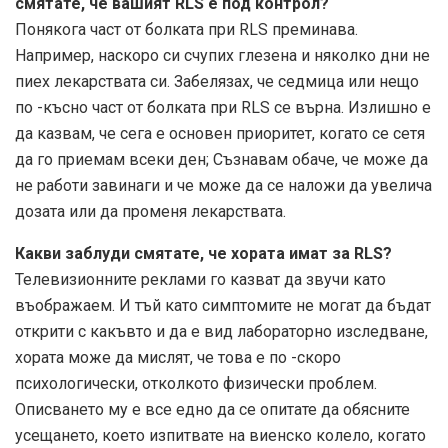
смятате, че вашият RLS е под контрол?
Понякога част от болката при RLS преминава.
Например, наскоро си счупих глезена и няколко дни не
пиех лекарствата си. Забелязах, че седмица или нещо
по -късно част от болката при RLS се върна. Излишно е
да казвам, че сега е основен приоритет, когато се сетя
да го приемам всеки ден; Съзнавам обаче, че може да
не работи завинаги и че може да се наложи да увелича
дозата или да променя лекарствата.
Какви заблуди смятате, че хората имат за RLS?
Телевизионните реклами го казват да звучи като
въображаем. И тъй като симптомите не могат да бъдат
открити с какъвто и да е вид лабораторно изследване,
хората може да мислят, че това е по -скоро
психологически, отколкото физически проблем.
Описването му е все едно да се опитате да обясните
усещането, което изпитвате на виенско колело, когато