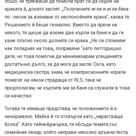
лошо, че трябваше да помоли брат си да седне на
краката й, докато заспят. „Получените игли и игли бяха
по -лесни за вземане от неспокойните крака“, казва тя.
Решението й беше гениално. Вместо да пречи на
някого, тя щеше да вземе две кърпи за баня и да ги
увие плътно около долните си крака. „Не си спомням
как попаднах на това„ поправяне “като петгодишно
дете, но това помогна да минимизирам усещанията
достатъчно дълго, за да мога да заспя. Сега, като
медицинска сестра, знам, че компресионните чорапи
помагат на някои страдащи от RLS, така че
предполагам, че кърпите ми за баня са служили в това
си качество.
Тогава тя нямаше представа, че положението й е
ненормално. Майка й го отхвърли като „нарастваща
болка“. Като тийнейджърка, тя обсъди темата със
семейния лекар, който направи няколко кръвни теста,