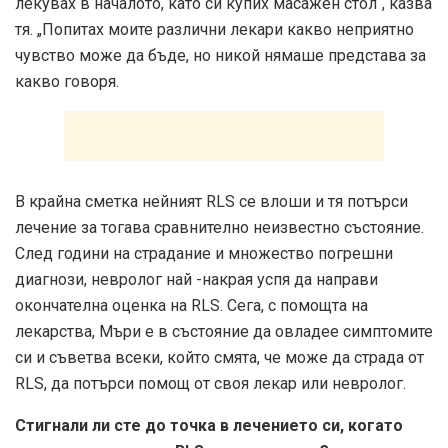
лекувах в началото, като си купих масажен стол“, казва
тя. „Попитах моите различни лекари какво неприятно
чувство може да бъде, но никой нямаше представа за
какво говоря.
В крайна сметка нейният RLS се влоши и тя потърси
лечение за тогава сравнително неизвестно състояние.
След години на страдание и множество погрешни
диагнози, невролог най -накрая успя да направи
окончателна оценка на RLS. Сега, с помощта на
лекарства, Мъри е в състояние да овладее симптомите
си и съветва всеки, който смята, че може да страда от
RLS, да потърси помощ от своя лекар или невролог.
Стигнали ли сте до точка в лечението си, когато