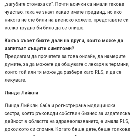
„загубите стомаха си“. Почти всички са имали такова
чувство, така че знаят какво имате предвид, но ако
никога не сте били на виенско колело, представете си
колко трудно би било да се опише.
Какъв съвет бихте дали на други, които може да
изпитват същите симптоми?
Предлагам да прочетете за това онлайн, да намерите
думите, за да можете да общувате с лекаря в термини,
които той или тя може да разбере като RLS, и да се
лекувате.
Линда Лийкли
Линда Лийкли, баба и регистрирана медицинска
сестра, която ръководи собствен бизнес за издателска
дейност в областта на здравеопазването, е имала RLS,
доколкото си спомня. Когато беше дете, беше толкова