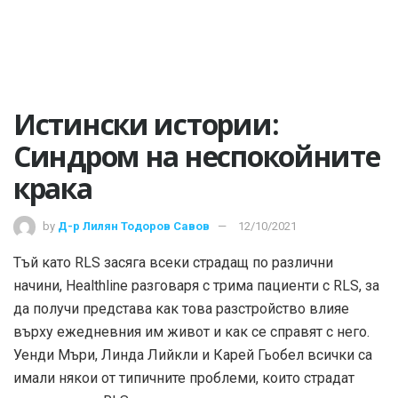
Истински истории:
Синдром на неспокойните
крака
by
Д-р Лилян Тодоров Савов
12/10/2021
Тъй като RLS засяга всеки страдащ по различни
начини, Healthline разговаря с трима пациенти с RLS, за
да получи представа как това разстройство влияе
върху ежедневния им живот и как се справят с него.
Уенди Мъри, Линда Лийкли и Карей Гьобел всички са
имали някои от типичните проблеми, които страдат