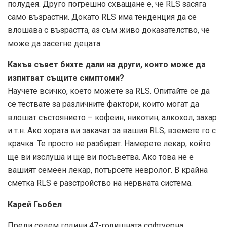
полудея. Друго погрешно схващане е, че RLS засяга
само възрастни. Докато RLS има тенденция да се
влошава с възрастта, аз съм живо доказателство, че
може да засегне децата.
Какъв съвет бихте дали на други, които може да
изпитват същите симптоми?
Научете всичко, което можете за RLS. Опитайте се да
се тествате за различните фактори, които могат да
влошат състоянието – кофеин, никотин, алкохол, захар
и т.н. Ако хората ви закачат за вашия RLS, вземете го с
крачка. Те просто не разбират. Намерете лекар, който
ще ви изслуша и ще ви посъветва. Ако това не е
вашият семеен лекар, потърсете невролог. В крайна
сметка RLS е разстройство на нервната система.
Карей Гьобел
Преди седем години 47-годишната софтуерна