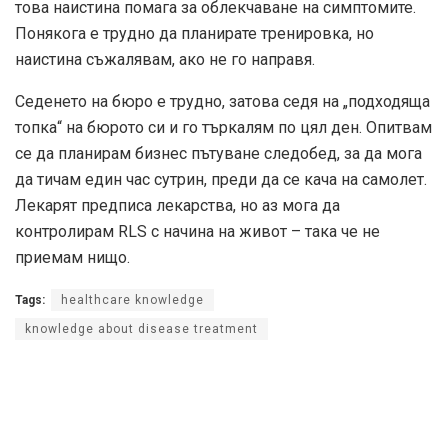
това наистина помага за облекчаване на симптомите.
Понякога е трудно да планирате тренировка, но
наистина съжалявам, ако не го направя.
Седенето на бюро е трудно, затова седя на „подходяща
топка“ на бюрото си и го търкалям по цял ден. Опитвам
се да планирам бизнес пътуване следобед, за да мога
да тичам един час сутрин, преди да се кача на самолет.
Лекарят предписа лекарства, но аз мога да
контролирам RLS с начина на живот – така че не
приемам нищо.
Tags:
healthcare knowledge
knowledge about disease treatment