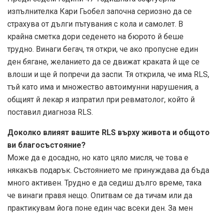
изпълнителка Кари Гьобел започна сериозно да се
страхува от дълги пътувания с кола и самолет. В
крайна сметка дори седенето на бюрото й беше
трудно. Винаги бегач, тя откри, че ако пропусне един
ден бягане, желанието да се движат краката й ще се
влоши и ще й попречи да заспи. Тя открила, че има RLS,
тъй като има и множество автоимунни нарушения, а
общият й лекар я изпратил при ревматолог, който й
поставил диагноза RLS.
Доколко влияят вашите RLS върху живота и общото
ви благосъстояние?
Може да е досадно, но като цяло мисля, че това е
някакъв подарък. Състоянието ме принуждава да бъда
много активен. Трудно е да седиш дълго време, така
че винаги правя нещо. Опитвам се да тичам или да
практикувам йога поне един час всеки ден. За мен