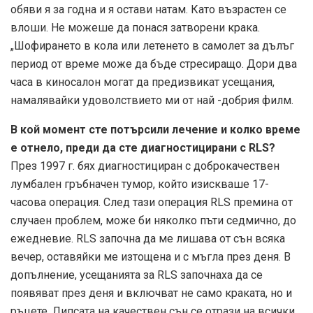
обяви я за годна и я остави натам. Като възрастен се
влоши. Не можеше да понася затворени крака.
„Шофирането в кола или летенето в самолет за дълъг
период от време може да бъде стресиращо. Дори два
часа в киносалон могат да предизвикат усещания,
намалявайки удоволствието ми от най -добрия филм.
В кой момент сте потърсили лечение и колко време
е отнело, преди да сте диагностицирани с RLS?
През 1997 г. бях диагностициран с доброкачествен
лумбален гръбначен тумор, който изискваше 17-
часова операция. След тази операция RLS премина от
случаен проблем, може би няколко пъти седмично, до
ежедневие. RLS започна да ме лишава от сън всяка
вечер, оставяйки ме изтощена и с мъгла през деня. В
допълнение, усещанията за RLS започнаха да се
появяват през деня и включват не само краката, но и
ръцете. Липсата на качествен сън се отрази на всички