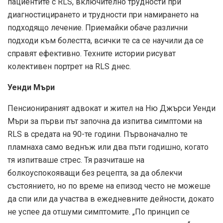
пациентите с RLS, включително трудности при
диагностицирането и трудности при намирането на
подходящо лечение. Приемайки обаче различни
подходи към болестта, всички те са се научили да се
справят ефективно. Техните истории рисуват
колективен портрет на RLS днес.
Уенди Мъри
Пенсионираният адвокат и жител на Ню Джърси Уенди
Мъри за първи път започна да изпитва симптоми на
RLS в средата на 90-те години. Първоначално те
пламнаха само веднъж или два пъти годишно, когато
тя изпитваше стрес. Тя разчиташе на
болкоуспокояващи без рецепта, за да облекчи
състоянието, но по време на епизод често не можеше
да спи или да участва в ежедневните дейности, докато
не успее да отшуми симптомите. „По принцип се