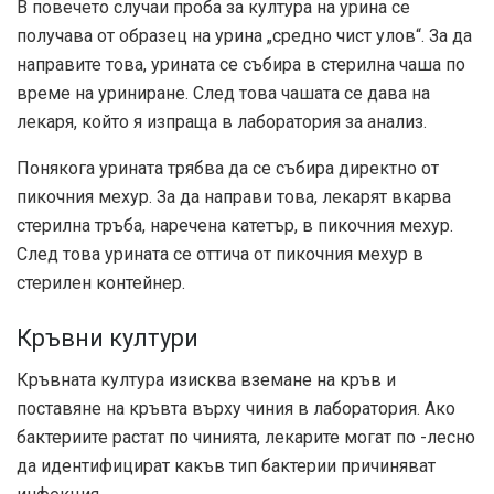
В повечето случаи проба за култура на урина се
получава от образец на урина „средно чист улов“. За да
направите това, урината се събира в стерилна чаша по
време на уриниране. След това чашата се дава на
лекаря, който я изпраща в лаборатория за анализ.
Понякога урината трябва да се събира директно от
пикочния мехур. За да направи това, лекарят вкарва
стерилна тръба, наречена катетър, в пикочния мехур.
След това урината се оттича от пикочния мехур в
стерилен контейнер.
Кръвни култури
Кръвната култура изисква вземане на кръв и
поставяне на кръвта върху чиния в лаборатория. Ако
бактериите растат по чинията, лекарите могат по -лесно
да идентифицират какъв тип бактерии причиняват