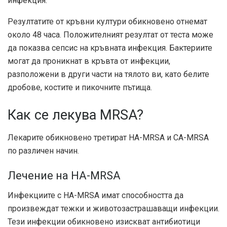
инфекция.
Резултатите от кръвни култури обикновено отнемат
около 48 часа. Положителният резултат от теста може
да показва сепсис на кръвната инфекция. Бактериите
могат да проникнат в кръвта от инфекции,
разположени в други части на тялото ви, като белите
дробове, костите и пикочните пътища.
Как се лекува MRSA?
Лекарите обикновено третират HA-MRSA и CA-MRSA
по различен начин.
Лечение на HA-MRSA
Инфекциите с HA-MRSA имат способността да
произвеждат тежки и животозастрашаващи инфекции.
Тези инфекции обикновено изискват антибиотици