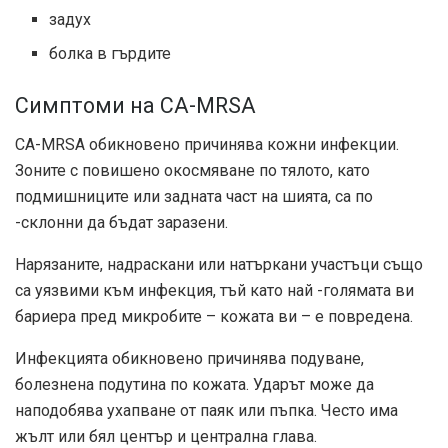
задух
болка в гърдите
Симптоми на CA-MRSA
CA-MRSA обикновено причинява кожни инфекции.
Зоните с повишено окосмяване по тялото, като
подмишниците или задната част на шията, са по
-склонни да бъдат заразени.
Нарязаните, надраскани или натъркани участъци също
са уязвими към инфекция, тъй като най -голямата ви
бариера пред микробите – кожата ви – е повредена.
Инфекцията обикновено причинява подуване,
болезнена подутина по кожата. Ударът може да
наподобява ухапване от паяк или пъпка. Често има
жълт или бял център и централна глава.