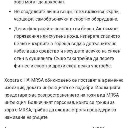
хора могат да докоснат.
Не споделяйте лични вещи. Това включва кърпи,
чаршафи, самобръсначки и спортно оборудване.
Дезинфекцирайте спалното си бельо. Ако имате
порязвания или счупена кожа, изперете спалното
бельо и кърпите в гореща вода с допълнително
избелващо средство и изсушете всичко на силен
огън в сушилнята. Също така трябва да перете
фитнес и спортни дрехи след всяка употреба.
Хората с HA-MRSA обикновено се поставят в временна
изолация, докато инфекцията се подобри. Изолацията
предотвратява разпространението на този вид MRSA
инфекция. Болничният персонал, който се грижи за
хора с MRSA, трябва да следва строги процедури за
измиване на ръцете.