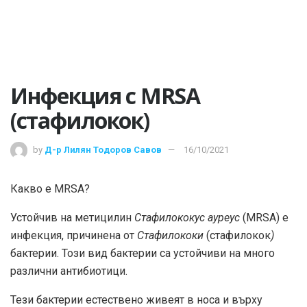
Инфекция с MRSA
(стафилокок)
by
Д-р Лилян Тодоров Савов
16/10/2021
Какво е MRSA?
Устойчив на метицилин
Стафилококус ауреус
(MRSA) е
инфекция, причинена от
Стафилококи
(стафилокок
)
бактерии. Този вид бактерии са устойчиви на много
различни антибиотици.
Тези бактерии естествено живеят в носа и върху