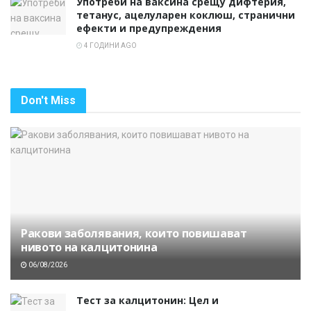
Употреби на ваксина срещу дифтерия,
тетанус, ацелуларен коклюш, странични
ефекти и предупреждения
4 ГОДИНИ AGO
Don't Miss
Ракови заболявания, които повишават
нивото на калцитонина
06/08/2026
Тест за калцитонин: Цел и