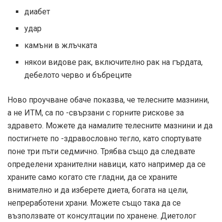
диабет
удар
камъни в жлъчката
някои видове рак, включително рак на гърдата,
дебелото черво и бъбреците
Ново проучване обаче показва, че телесните мазнини,
а не ИТМ, са по -свързани с горните рискове за
здравето. Можете да намалите телесните мазнини и да
постигнете по -здравословно тегло, като спортувате
поне три пъти седмично. Трябва също да следвате
определени хранителни навици, като например да се
храните само когато сте гладни, да се храните
внимателно и да изберете диета, богата на цели,
непреработени храни. Можете също така да се
възползвате от консултации по хранене. Диетолог