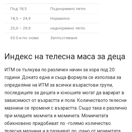
Под 18,5
Поднормено тегло
18,5 – 24,9
Нормално
25,0 – 29,9
наднормено тегло
30.0 и по -нови
Затлъстяване
Индекс на телесна маса за деца
ИТМ се тълкува по различен начин за хора под 20
години. Докато една и съща формула се използва за
определяне на ИТМ за всички възрастови групи,
последиците за децата и юношите могат да варират в
зависимост от възрастта и пола. Количеството телесни
мазнини се променя с възрастта. Също така е различно
при младите момчета и момичета. Момичетата
обикновено придобиват по -голямо количество
телесна мазнина и я развиват по -рано от момчетата.