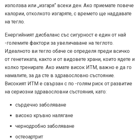
използва или „изгаря“ всеки ден. Ако приемате повече
калории, отколкото изгаряте, с времето ще наддавате
на тегло.
Енергийният дисбаланс със сигурност е един от най
-големите фактори за увеличаване на теглото.
Идеалното ви тегло обаче се определя преди всичко
от генетиката, както и от видовете храни, които ядете и
колко тренирате. Ако имате висок ИТМ, важно е да го
намалите, за да сте в здравословно състояние.
Високият ИТМ е свързан с по -голям риск от развитие
на сериозни здравословни състояния, като:
сърдечно заболяване
високо кръвно налягане
чернодробно заболяване
остеоартрит