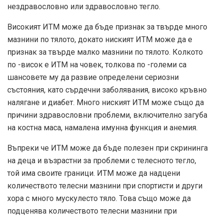
нездравословно или здравословно тегло.
Високият ИТМ може да бъде признак за твърде много
мазнини по тялото, докато ниският ИТМ може да е
признак за твърде малко мазнини по тялото. Колкото
по -висок е ИТМ на човек, толкова по -големи са
шансовете му да развие определени сериозни
състояния, като сърдечни заболявания, високо кръвно
налягане и диабет. Много ниският ИТМ може също да
причини здравословни проблеми, включително загуба
на костна маса, намалена имунна функция и анемия.
Въпреки че ИТМ може да бъде полезен при скрининга
на деца и възрастни за проблеми с телесното тегло,
той има своите граници. ИТМ може да надцени
количеството телесни мазнини при спортисти и други
хора с много мускулесто тяло. Това също може да
подценява количеството телесни мазнини при