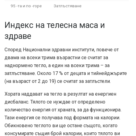
95 -та и по -горе
Затлъстяване
Индекс на телесна маса и
здраве
Според
Национални здравни институти
, повече от
двама на всеки трима възрастни се считат за
наднормено тегло, а един на всеки трима – за
затлъстяване. Около 17 % от децата и тийнейджърите
(на възраст от 2 до 19) се считат за затлъстели.
Хората наддават на тегло в резултат на енергиен
дисбаланс. Тялото се нуждае от определено
количество енергия от храната, за да функционира.
Тази енергия се получава под формата на калории.
Обикновено теглото ви ще остане същото, когато
консумирате същия брой калории, които тялото ви