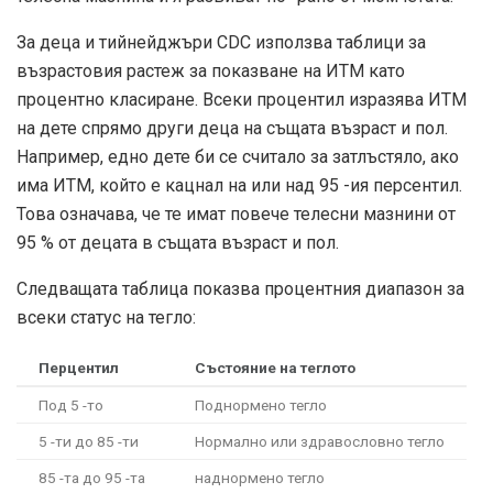
За деца и тийнейджъри CDC използва
таблици за
възрастовия растеж
за показване на ИТМ като
процентно класиране. Всеки процентил изразява ИТМ
на дете спрямо други деца на същата възраст и пол.
Например, едно дете би се считало за затлъстяло, ако
има ИТМ, който е кацнал на или над 95 -ия персентил.
Това означава, че те имат повече телесни мазнини от
95 % от децата в същата възраст и пол.
Следващата таблица показва процентния диапазон за
всеки статус на тегло:
Перцентил
Състояние на теглото
Под 5 -то
Поднормено тегло
5 -ти до 85 -ти
Нормално или здравословно тегло
85 -та до 95 -та
наднормено тегло