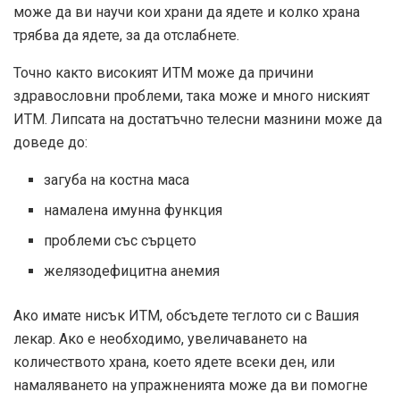
може да ви научи кои храни да ядете и колко храна
трябва да ядете, за да отслабнете.
Точно както високият ИТМ може да причини
здравословни проблеми, така може и много ниският
ИТМ. Липсата на достатъчно телесни мазнини може да
доведе до:
загуба на костна маса
намалена имунна функция
проблеми със сърцето
желязодефицитна анемия
Ако имате нисък ИТМ, обсъдете теглото си с Вашия
лекар. Ако е необходимо, увеличаването на
количеството храна, което ядете всеки ден, или
намаляването на упражненията може да ви помогне