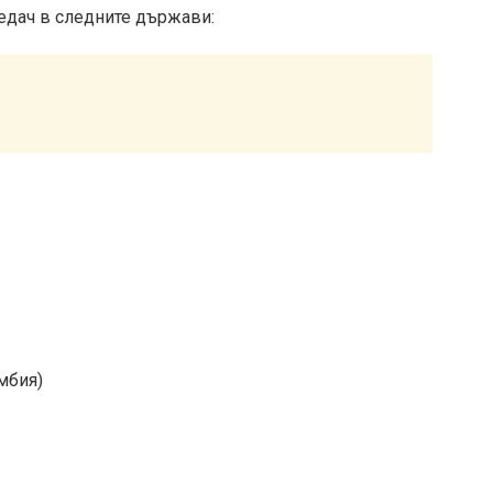
ледач в следните държави:
мбия)