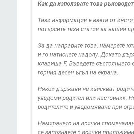
Как да използвате това ръководс
Тази информация е взета от инсти
потърсите тази статия за вашия щ
За да направите това, намерете к
и го натиснете надолу. Докато дър
клавиша F. Въведете състоянието с
горния десен ъгъл на екрана.
Някои държави не изискват родит
уведоми родител или настойник. Н
родителите
и
уведомяване при огра
Намирането на всички споменаван
се запознаете с всички приложими