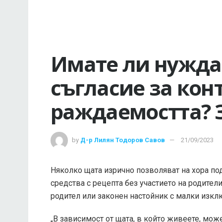
Имате ли нужда
съгласие за кон
раждаемостта? 
by
Д-р Лилян Тодоров Савов
21/09/2023
Няколко щата изрично позволяват на хора по
средства с рецепта без участието на родител
родител или законен настойник с малки изклю
„В зависимост от щата, в който живеете, мож