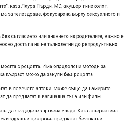
та“, каза Лаура Пърди, MD, акушер-гинеколог,
ма за телездраве, фокусирана върху сексуалното и
 без съгласието или знанието на родителите, важно е
тносно достъпа на непълнолетни до репродуктивно
емостта с рецепта. Има определени методи за
яка възраст може да закупи
без
рецепта.
гат в повечето аптеки. Може също да намерите
ат да предлагат и вагинална гъба или филм.
ате да създадете хартиена следа. Като алтернатива,
тски здравни центрове предлагат безплатни