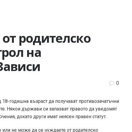
 от родителско
трол на
Зависи
0
д 18-годишна възраст да получават противозачатъчни
ите. Някои държави си запазват правото да уведомят
чения, докато други имат неясен правен статут.
е или не може да се нуждаете от родителско