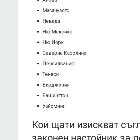
Масачузетс
Невада
Ню Мексико
Ню Йорк
Северна Каролина
Пенсилвания
Тенеси
Вирджиния
Вашингтон
Уайоминг
Кои щати изискват съгл
законен настойник за 