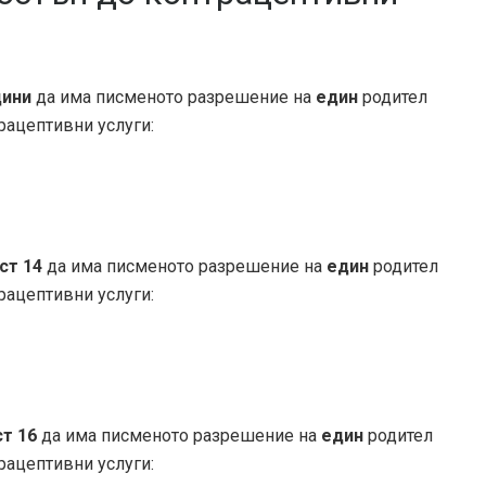
дини
да има писменото разрешение на
един
родител
рацептивни услуги:
ст
14
да има писменото разрешение на
един
родител
рацептивни услуги:
ст
16
да има писменото разрешение на
един
родител
рацептивни услуги: