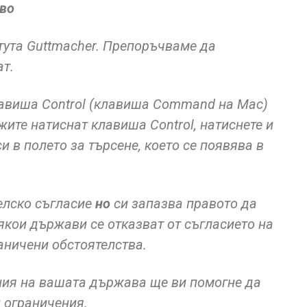
тво
тута Guttmacher. Препоръчваме да
ат.
лавиша Control (клавиша Command на Mac)
жите натиснат клавиша Control, натиснете и
и в полето за търсене, което се появява в
елско съгласие
но
си запазва правото да
якои държави се отказват от съгласието на
ничени обстоятелства.
ия на вашата държава ще ви помогне да
 ограничения.