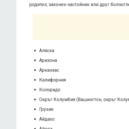
родител, законен настойник или друг болног
Аляска
Аризона
Арканзас
Калифорния
Колорадо
Окръг Колумбия (Вашингтон, окръг Колу
Грузия
Айдахо
Айова