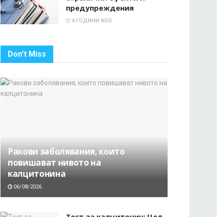
предупреждения
4 ГОДИНИ AGO
Don't Miss
Ракови заболявания, които
повишават нивото на
калцитонина
06/08/2026
Тест за калцитонин: Цел