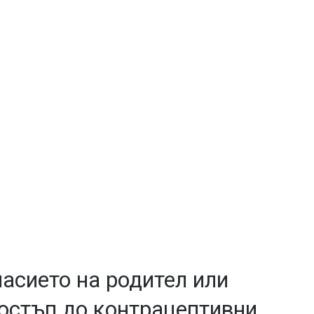
асието на родител или
достъп до контрацептивни