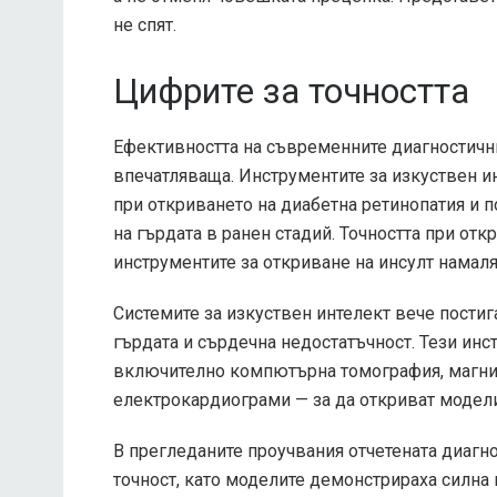
не спят.
Цифрите за точността
Ефективността на съвременните диагностични
впечатляваща. Инструментите за изкуствен и
при откриването на диабетна ретинопатия и п
на гърдата в ранен стадий. Точността при от
инструментите за откриване на инсулт намаля
Системите за изкуствен интелект вече постиг
гърдата и сърдечна недостатъчност. Тези ин
включително компютърна томография, магнит
електрокардиограми — за да откриват модели 
В прегледаните проучвания отчетената диаг
точност, като моделите демонстрираха силна