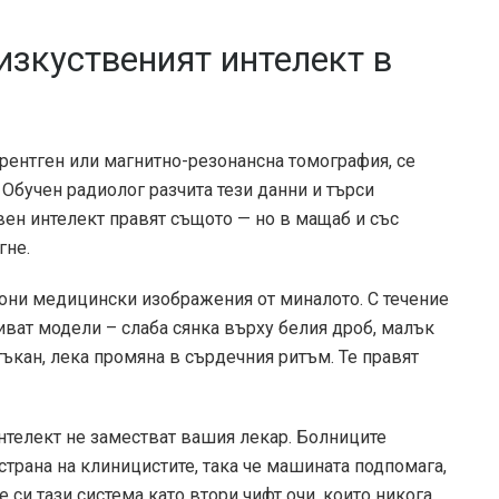
изкуственият интелект в
рентген или магнитно-резонансна томография, се
Обучен радиолог разчита тези данни и търси
вен интелект правят същото — но в мащаб и със
гне.
лиони медицински изображения от миналото. С течение
иват модели – слаба сянка върху белия дроб, малък
ъкан, лека промяна в сърдечния ритъм. Те правят
нтелект не заместват вашия лекар. Болниците
страна на клиницистите, така че машината подпомага,
 си тази система като втори чифт очи, които никога