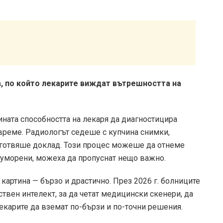
а, по който лекарите виждат вътрешността на
ината способността на лекаря да диагностицира
време. Радиологът седеше с купчина снимки,
изготвяше доклад. Този процес можеше да отнеме
а уморени, можеха да пропуснат нещо важно.
 картина — бързо и драстично. През 2026 г. болниците
ствен интелект, за да четат медицински скенери, да
екарите да вземат по-бързи и по-точни решения.