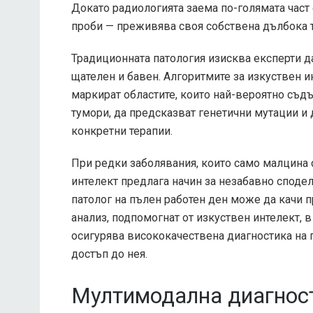
Докато радиологията заема по-голямата част 
проби — преживява своя собствена дълбока 
Традиционната патология изисква експерти д
щателен и бавен. Алгоритмите за изкуствен и
маркират областите, които най-вероятно съд
тумори, да предсказват генетични мутации и 
конкретни терапии.
При редки заболявания, които само малцина 
интелект предлага начин за незабавно сподел
патолог на пълен работен ден може да качи п
анализ, подпомогнат от изкуствен интелект, в
осигурява висококачествена диагностика на 
достъп до нея.
Мултимодална диагнос