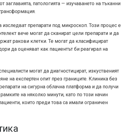
от заглавията, патологията — изучаването на тъканни
трансформация.
а изследват препарати под микроскоп. Този процес е
нтелект вече могат да сканират цели препарати и да
ържат ракови клетки. Те могат да класифицират
дори да оценяват как пациентът би реагирал на
специалисти могат да диагностицират, изкуственият
яне на експертен опит през границите. Клиника без
репарати на сигурна облачна платформа и да получи
 рамките на няколко минути, като по този начин
пациенти, които преди това са имали ограничен
тика