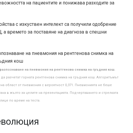
вожността на пациентите и понижава разходите за
ойства с изкуствен интелект са получили одобрение
Щ, а времето за поставяне на диагноза в спешни
разпознаване на пневмония на рентгенова снимка на гръдния кош.
 да разчетат горната рентгенова снимка на гръдния кош. Алгоритъмът
а област от пневмония с вероятност 0,371. Пневмонията не беше
тана в жълто за целите на презентацията. Подчертаването и стрелката
лице по време на теста.
революция