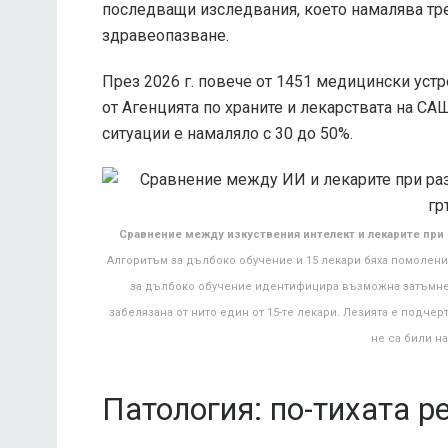
последващи изследвания, което намалява тре
здравеопазване.
През 2026 г. повече от 1451 медицински устр
от Агенцията по храните и лекарствата на СА
ситуации е намаляло с 30 до 50%.
Сравнение между изкуствения интелект и лекарите при 
Алгоритъм за дълбоко обучение и 15 лекари бяха помолени
за дълбоко обучение идентифицира възможна затъмнен
забелязана от нито един от 15-те лекари. Лезията е подчер
не са били на
Патология: по-тихата 