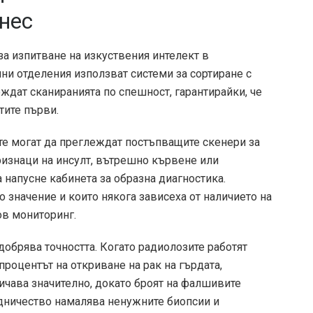
нес
за изпитване на изкуствения интелект в
чни отделения използват системи за сортиране с
ждат сканиранията по спешност, гарантирайки, че
тите първи.
те могат да преглеждат постъпващите скенери за
ризнаци на инсулт, вътрешно кървене или
 напусне кабинета за образна диагностика.
 значение и които някога зависеха от наличието на
ов мониторинг.
добрява точността. Когато радиолозите работят
процентът на откриване на рак на гърдата,
ичава значително, докато броят на фалшивите
удничество намалява ненужните биопсии и