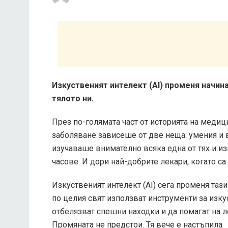
Изкуственият интелект (AI) променя начин
тялото ни.
През по-голямата част от историята на медиц
заболяване зависеше от две неща: умения и 
изучаваше внимателно всяка една от тях и 
часове. И дори най-добрите лекари, когато с
Изкуственият интелект (AI) сега променя тази
по целия свят използват инструменти за изку
отбелязват спешни находки и да помагат на л
Промяната не предстои. Тя вече е настъпила.