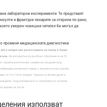
рани лабораторни експерименти. Те представят
инсулти и фрактури лекарите са открили по-рано,
 което уморен човешки читател би могъл да
AI) и лекари при разпознаване на тумор в белия
я кош.
На алгоритъм за дълбоко обучение и на 15
т горната рентгенова снимка на гръдния кош.
нтифицира възможен тумор с вероятностна оценка
мо от 2 от 15-те лекари. Туморът в белия дроб е
нтацията. Подчертаването и стрелката не са били
по време на теста.
деления използват