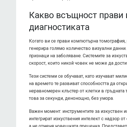
Какво всъщност прави 
диагностиката
Когато ви се прави компютърна томография, 
генерира голямо количество визуални данни. 
признаци на заболяване. Системите за изкуст
скорост, които никой човек не може да дости
Тези системи се обучават, като изучават ми
на времето те развиват способността да откр
неравномерен клъстер от клетки в гръдната т
това за секунди, денонощно, без умора.
Важен момент: инструментите за изкуствен и
интегрират изкуствения интелект с надзор от 
а не отменя човешката преценка. Представете