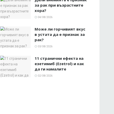
за рак при възрастните
хора?
04/08/2026
Може ли горчивият вкус
в устата да е признак за
рак?
03/08/2026
11 странични ефекта на
езетимиб (Ezetrol) и как
да ги намалите
02/08/2026