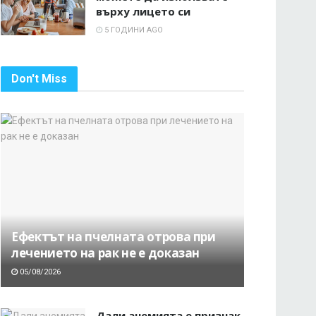
върху лицето си
5 ГОДИНИ AGO
Don't Miss
Ефектът на пчелната отрова при
лечението на рак не е доказан
05/08/2026
Дали анемията е признак