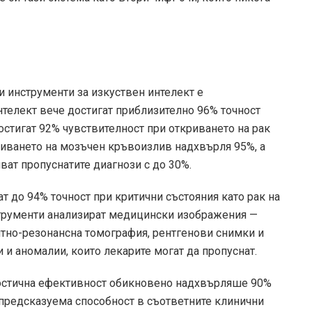
 инструменти за изкуствен интелект е
нтелект вече достигат приблизително 96% точност
остигат 92% чувствителност при откриването на рак
криването на мозъчен кръвоизлив надхвърля 95%, а
ват пропуснатите диагнози с до 30%.
ат до 94% точност при критични състояния като рак на
струменти анализират медицински изображения —
но-резонансна томография, рентгенови снимки и
и аномалии, които лекарите могат да пропуснат.
ностична ефективност обикновено надхвърляше 90%
 предсказуема способност в съответните клинични