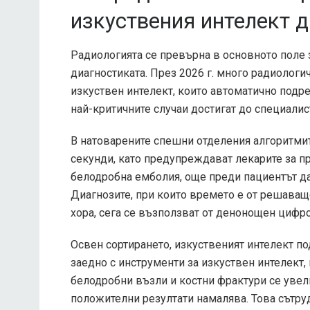
изкуствения интелект д
Радиологията се превърна в основното поле 
диагностиката. През 2026 г. много радиологи
изкуствен интелект, които автоматично подре
най-критичните случаи достигат до специалис
В натоварените спешни отделения алгоритми
секунди, като предупреждават лекарите за п
белодробна емболия, още преди пациентът да
Диагнозите, при които времето е от решаващо
хора, сега се възползват от денонощен цифр
Освен сортирането, изкуственият интелект по
заедно с инструменти за изкуствен интелект, 
белодробни възли и костни фрактури се увел
положителни резултати намалява. Това сътр