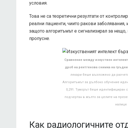
условия.
Това не са теоретични резултати от контроли
реални пациенти, чиито ракови заболявания, 
защото алгоритъмът е сигнализирал за нещо,
пропусне.
Сравнение между изкуствен интелект (
дроб на рентгенова снимка на гръдни
лекари беше възложено да разчета
Алгоритъмът за дълбоко обучение иде
0,291. Туморът беше идентифициран са
подчертан в жълто за целите на презе
налице 
Как радиологичните от