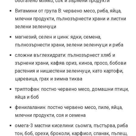
обогатено мляко, сок и зърнени продукти
Витамини от група В: червено месо, риба, яйца,
млечни продукти, пълнозърнести храни и листни
зелени зеленчуци
магнезий, селен и цинк: ядки, семена,
пълнозърнести храни, зелени зеленчуци и риба
сложни въглехидрати: пълнозърнест хляб и
зърнени храни, кафяв ориз, киноа, просо, бобови
растения и нишестени зеленчуци, като картофи,
царевица, грах и зимна тиква
триптофан: постно червено месо, домашни птици,
яйца и боб
фенилаланин: постно червено месо, пиле, яйца,
млечни продукти, соя и семена
омега-3 мастни киселини: сьомга, пъстърва, риба
тон, боб, орехи, броколи, карфиол, спанак, пъпеш,