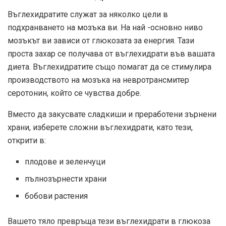
Въглехидратите служат за няколко цели в
подхранването на мозъка ви. На най -основно ниво
мозъкът ви зависи от глюкозата за енергия. Тази
проста захар се получава от въглехидрати във вашата
диета. Въглехидратите също помагат да се стимулира
производството на мозъка на невротрансмитер
серотонин, който се чувства добре.
Вместо да закусвате сладкиши и преработени зърнени
храни, изберете сложни въглехидрати, като тези,
открити в:
плодове и зеленчуци
пълнозърнести храни
бобови растения
Вашето тяло превръща тези въглехидрати в глюкоза