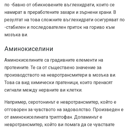
по -бавно от обикновените въглехидрати, които се
намират в преработените захари и зърнени храни. В
резултат на това сложните въглехидрати осигуряват по
-стабилен и последователен приток на гориво към
мозъка ви.
Аминокиселини
Аминокиселините са градивните елементи на
протеините. Те са от съществено значение за
производството на невротрансмитери в мозъка ви.
Това са вид химически пратеници, които пренасят
сигнали между нервните ви клетки.
Например, серотонинът е невротрансмитер, който е
отговорен за чувството на задоволство. Произведен е
от аминокиселината триптофан. Допаминът е
невротрансмитер, който ви помага да се чувствате