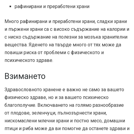
рафинирани и преработени храни
Много рафинирани и преработени храни, сладки храни
и пържени храни са с високо съдържание на калории и
с ниско съдържание на полезни за мозъка хранителни
вещества. Яденето на твърде много от тях може да
повиши риска от проблеми с физическото и
психическото здраве.
Взимането
Здравословното хранене е важно не само за вашето
физическо здраве, но и за вашето психическо
благополучие. Включването на голямо разнообразие
от плодове, зеленчуци, пълнозърнести храни,
нискомаслени млечни храни и постно месо, домашни
птици и риба може да ви помогне да останете здрави и