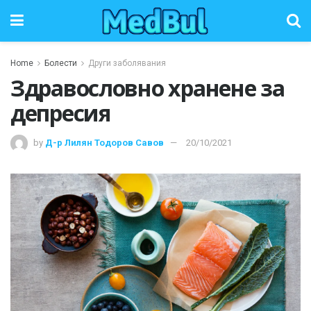
Home
Болести
Други заболявания
Здравословно хранене за
депресия
by
Д-р Лилян Тодоров Савов
20/10/2021