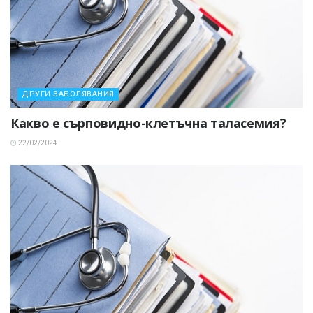
ДРУГИ ЗАБОЛЯВАНИЯ
Какво е сърповидно-клетъчна таласемия?
22/02/2024