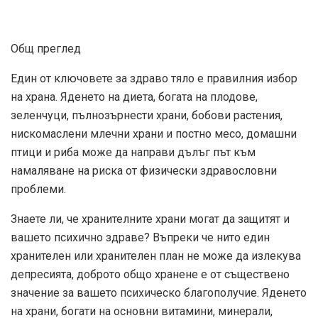
Общ преглед
Един от ключовете за здраво тяло е правилния избор
на храна. Яденето на диета, богата на плодове,
зеленчуци, пълнозърнести храни, бобови растения,
нискомаслени млечни храни и постно месо, домашни
птици и риба може да направи дълъг път към
намаляване на риска от физически здравословни
проблеми.
Знаете ли, че хранителните храни могат да защитят и
вашето психично здраве? Въпреки че нито един
хранителен или хранителен план не може да излекува
депресията, доброто общо хранене е от съществено
значение за вашето психическо благополучие. Яденето
на храни, богати на основни витамини, минерали,