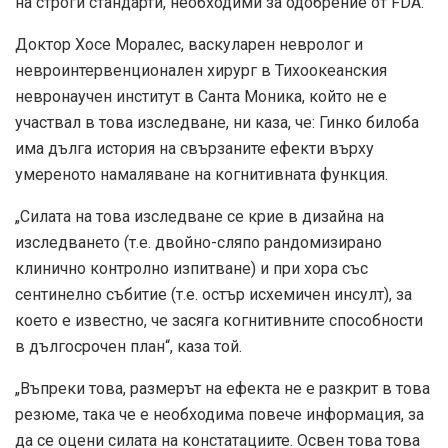
на строги стандарти, необходими за одобрение от FDA.
Доктор Хосе Моралес, васкуларен невролог и
невроинтервенционален хирург в Тихоокеанския
невронаучен институт в Санта Моника, който не е
участвал в това изследване, ни каза, че: Гинко билоба
има дълга история на свързаните ефекти върху
умереното намаляване на когнитивната функция.
„Силата на това изследване се крие в дизайна на
изследването (т.е. двойно-сляпо рандомизирано
клинично контролно изпитване) и при хора със
сентинелно събитие (т.е. остър исхемичен инсулт), за
което е известно, че засяга когнитивните способности
в дългосрочен план“, каза той.
„Въпреки това, размерът на ефекта не е разкрит в това
резюме, така че е необходима повече информация, за
да се оцени силата на констатациите. Освен това това