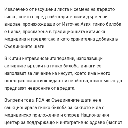
Извлечено от изсушени листа и семена на дървото
гинко, което е сред най-старите живи дървесни
видове, произхождащи от Източна Азия, гинко билоба
е билка, прославена в традиционната китайска
медицина и предлагана и като хранителна добавка в
Съединените щати.
В Китай интравенозните терапии, използващи
активните връзки на гинко билоба, винаги се
използват за лечение на инсулт, което има много
потенциални антиоксидантни свойства, които могат да
предпазят невроните от вредата.
Въпреки това, FDA на Съединените щати не е
санкционирала гинко билоба за каквото и да е
медицинско приложение и според Националния
център за поддържащо и интегративно здраве (част от