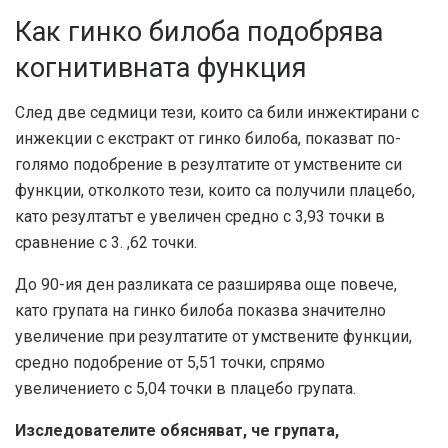
Как гинко билоба подобрява
когнитивната функция
След две седмици тези, които са били инжектирани с
инжекции с екстракт от гинко билоба, показват по-
голямо подобрение в резултатите от умствените си
функции, отколкото тези, които са получили плацебо,
като резултатът е увеличен средно с 3,93 точки в
сравнение с 3. ,62 точки.
До 90-ия ден разликата се разширява още повече,
като групата на гинко билоба показва значително
увеличение при резултатите от умствените функции,
средно подобрение от 5,51 точки, спрямо
увеличението с 5,04 точки в плацебо групата.
Изследователите обясняват, че групата,