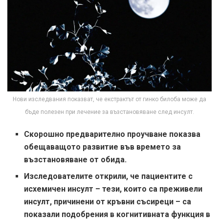
Нови изследвания показват, че екстрактът от гинко билоба може да
бъде полезен при лечение за възстановяване след инсулт.
Скорошно предварително проучване показва
обещаващото развитие във времето за
възстановяване от обида.
Изследователите открили, че пациентите с
исхемичен инсулт – тези, които са преживели
инсулт, причинени от кръвни съсиреци – са
показали подобрения в когнитивната функция в