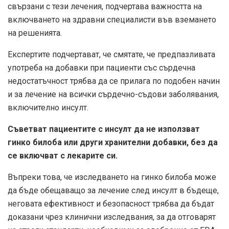
свързани с тези лечения, подчертава важността на
включването на здравни специалисти във вземането
на решенията.
Експертите подчертават, че смятате, че предпазливата
употреба на добавки при пациенти със сърдечна
недостатъчност трябва да се прилага по подобен начин
и за лечение на всички сърдечно-съдови заболявания,
включително инсулт.
Съветват пациентите с инсулт да не използват
гинко билоба или други хранителни добавки, без да
се включват с лекарите си.
Въпреки това, че изследването на гинко билоба може
да бъде обещаващо за лечение след инсулт в бъдеще,
неговата ефективност и безопасност трябва да бъдат
доказани чрез клинични изследвания, за да отговарят