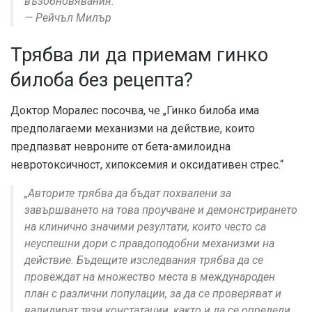
възобновявания.“
— Рейчъл Милър
Трябва ли да приемам гинко
билоба без рецепта?
Доктор Моралес посочва, че „Гинко билоба има
предполагаеми механизми на действие, които
предпазват невроните от бета-амилоидна
невротоксичност, хипоксемия и оксидативен стрес.“
„Авторите трябва да бъдат похвалени за
завършването на това проучване и демонстрирането
на клинично значими резултати, които често са
неуспешни дори с правдоподобни механизми на
действие. Бъдещите изследвания трябва да се
провеждат на множество места в международен
план с различни популации, за да се проверяват и
валидират тези констатации, както и да се определи