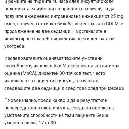
В рамките на първите 48 часа след инсултът около
половината са избрани по принцип на случай, за да
получите ежедневна интравенозна инжекция от 25 mg
смес, получена от гинко билоба, известна като GDLM, в
продължение на две седмици. На останалите е
инжектирана плацебо инжекция всеки ден за тази
употреба.
Изследователите оценяват техните умствени
способности, използвайки Монреалската когнитивна
оценка (MoCA), директен 30-точков тест, често
използван за пациенти с инсулт, в началото,
следващите две седмици и след това след три месеца.
Първоначално, преди какво и да е резултатът и
непосредствено след инсулта, средната оценка на
умствените способности на тези пациенти беше
умерено ниска, 17 от 30.