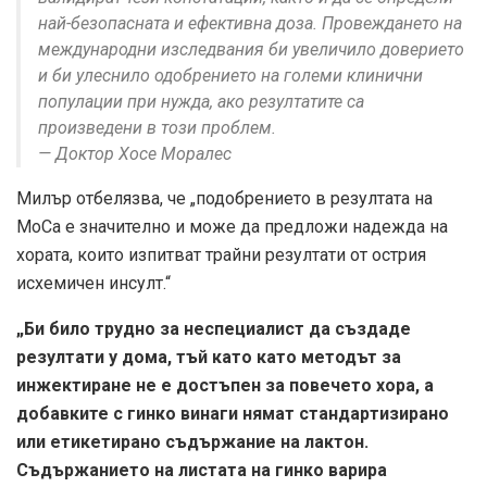
най-безопасната и ефективна доза. Провеждането на
международни изследвания би увеличило доверието
и би улеснило одобрението на големи клинични
популации при нужда, ако резултатите са
произведени в този проблем.
— Доктор Хосе Моралес
Милър отбелязва, че „подобрението в резултата на
MoCa е значително и може да предложи надежда на
хората, които изпитват трайни резултати от острия
исхемичен инсулт.“
„Би било трудно за неспециалист да създаде
резултати у дома, тъй като като методът за
инжектиране не е достъпен за повечето хора, а
добавките с гинко винаги нямат стандартизирано
или етикетирано съдържание на лактон.
Съдържанието на листата на гинко варира