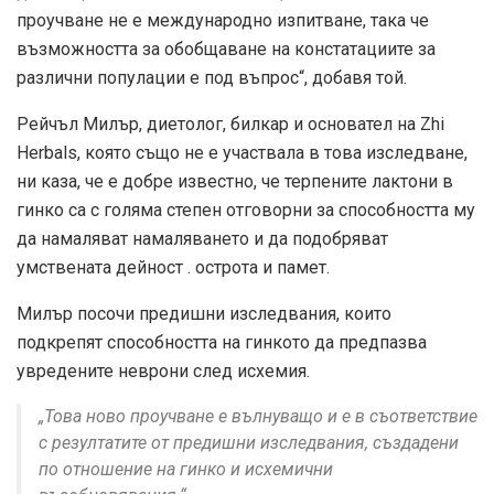
проучване не е международно изпитване, така че
възможността за обобщаване на констатациите за
различни популации е под въпрос“, добавя той.
Рейчъл Милър, диетолог, билкар и основател на Zhi
Herbals, която също не е участвала в това изследване,
ни каза, че е добре известно, че терпените лактони в
гинко са с голяма степен отговорни за способността му
да намаляват намаляването и да подобряват
умствената дейност . острота и памет.
Милър посочи предишни изследвания, които
подкрепят способността на гинкото да предпазва
увредените неврони след исхемия.
„Това ново проучване е вълнуващо и е в съответствие
с резултатите от предишни изследвания, създадени
по отношение на гинко и исхемични