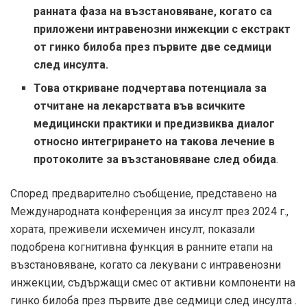
ранната фаза на възстановяване, когато са
приложени интравенозни инжекции с екстракт
от гинко билоба през първите две седмици
след инсулта.
Това откриване подчертава потенциала за
отчитане на лекарствата във всичките
медицински практики и предизвиква диалог
относно интегрирането на такова лечение в
протоколите за възстановяване след обида
.
Според предварително съобщение, представено на
Международната конференция за инсулт през 2024 г.,
хората, преживели исхемичен инсулт, показали
подобрена когнитивна функция в ранните етапи на
възстановяване, когато са лекувани с интравенозни
инжекции, съдържащи смес от активни компоненти на
гинко билоба през първите две седмици след инсулта .