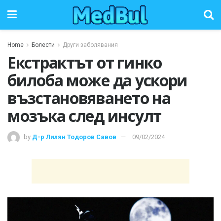
Home
Болести
Други заболявания
Екстрактът от гинко
билоба може да ускори
възстановяването на
мозъка след инсулт
by
Д-р Лилян Тодоров Савов
09/02/2024