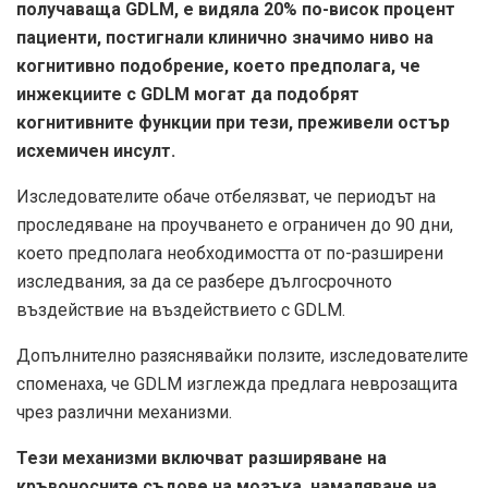
получаваща GDLM, е видяла 20% по-висок процент
пациенти, постигнали клинично значимо ниво на
когнитивно подобрение, което предполага, че
инжекциите с GDLM могат да подобрят
когнитивните функции при тези, преживели остър
исхемичен инсулт.
Изследователите обаче отбелязват, че периодът на
проследяване на проучването е ограничен до 90 дни,
което предполага необходимостта от по-разширени
изследвания, за да се разбере дългосрочното
въздействие на въздействието с GDLM.
Допълнително разяснявайки ползите, изследователите
споменаха, че GDLM изглежда предлага неврозащита
чрез различни механизми.
Тези механизми включват разширяване на
кръвоносните съдове на мозъка, намаляване на