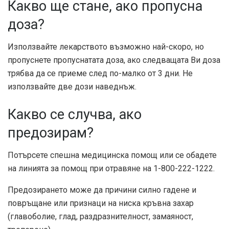
Какво ще стане, ако пропусна
доза?
Използвайте лекарството възможно най-скоро, но
пропуснете пропуснатата доза, ако следващата Ви доза
трябва да се приеме след по-малко от 3 дни. Не
използвайте две дози наведнъж.
Какво се случва, ако
предозирам?
Потърсете спешна медицинска помощ или се обадете
на линията за помощ при отравяне на 1-800-222-1222.
Предозирането може да причини силно гадене и
повръщане или признаци на ниска кръвна захар
(главоболие, глад, раздразнителност, замаяност,