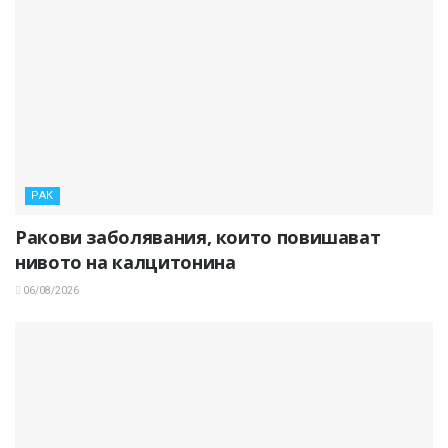
РАК
Ракови заболявания, които повишават
нивото на калцитонина
06/08/2026