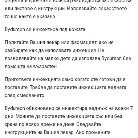
рецепта и прочетете всички ръководства за лекарства
или листове с инструкции. Използвайте лекарството
точно както е указано.
Bydureon се инжектира под кожата.
Попитайте Вашия лекар или фармацевт, ако не
разбирате как да използвате инжекция. Не
позволявайте на малко дете да използва Bydureon без
помощта на възрастен.
Пригответе инжекцията само когато сте готови да я
поставите. Трябва да поставите инжекцията веднага
след смесването.
Bydureon обикновено се инжектира веднъж на всеки 7
дни. Можете да поставите инжекцията със или без
храна по всяко време на деня. Следвайте
инструкциите на Вашия лекар. Ако промените