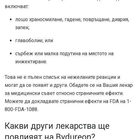
включват:
лошо храносмилане, гадене, повръщане, диария,
запек;
главоболие; или
сърбеж или малка подутина на мястото на
инжектиране.
Това не е пълен списък на нежеланите реакции и
могат да се появят и други. Обадете се на Вашия лекар
за медицински съвет относно страничните ефекти.
Можете да докладвате странични ефекти на FDA на 1-
800-FDA-1088.
Какви други лекарства ще
повлияят на Bydureon?