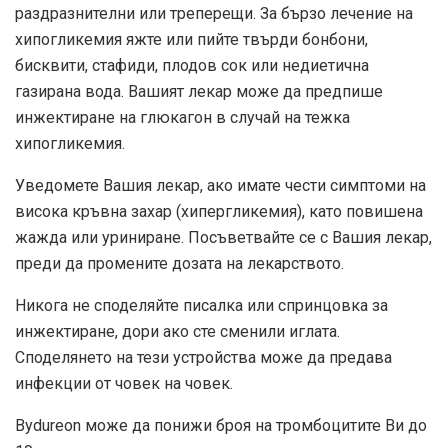
раздразнителни или треперещи. За бързо лечение на
хипогликемия яжте или пийте твърди бонбони,
бисквити, стафиди, плодов сок или недиетична
газирана вода. Вашият лекар може да предпише
инжектиране на глюкагон в случай на тежка
хипогликемия.
Уведомете Вашия лекар, ако имате чести симптоми на
висока кръвна захар (хипергликемия), като повишена
жажда или уриниране. Посъветвайте се с Вашия лекар,
преди да промените дозата на лекарството.
Никога не споделяйте писалка или спринцовка за
инжектиране, дори ако сте сменили иглата.
Споделянето на тези устройства може да предава
инфекции от човек на човек.
Bydureon може да понижи броя на тромбоцитите Ви до