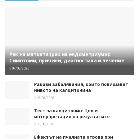
Рак на матката (рак на ендометриума):
Симптоми, причини, диагностика и лечение
07/08/2026
Ракови заболявания, които повишават
нивото на калцитонина
06/08/2026
Тест за калцитонин: Цел и
интерпретация на резултатите
06/08/2026
Ефектът на пчелната отрова при