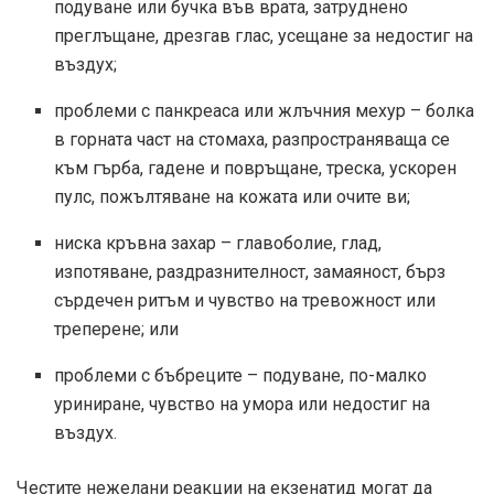
подуване или бучка във врата, затруднено
преглъщане, дрезгав глас, усещане за недостиг на
въздух;
проблеми с панкреаса или жлъчния мехур – болка
в горната част на стомаха, разпространяваща се
към гърба, гадене и повръщане, треска, ускорен
пулс, пожълтяване на кожата или очите ви;
ниска кръвна захар – главоболие, глад,
изпотяване, раздразнителност, замаяност, бърз
сърдечен ритъм и чувство на тревожност или
треперене; или
проблеми с бъбреците – подуване, по-малко
уриниране, чувство на умора или недостиг на
въздух.
Честите нежелани реакции на екзенатид могат да