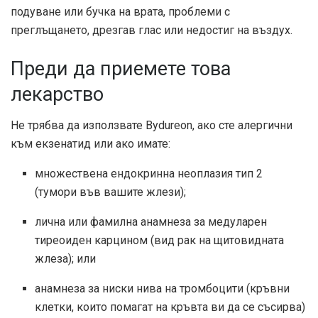
подуване или бучка на врата, проблеми с
преглъщането, дрезгав глас или недостиг на въздух.
Преди да приемете това
лекарство
Не трябва да използвате Bydureon, ако сте алергични
към екзенатид или ако имате:
множествена ендокринна неоплазия тип 2
(тумори във вашите жлези);
лична или фамилна анамнеза за медуларен
тиреоиден карцином (вид рак на щитовидната
жлеза); или
анамнеза за ниски нива на тромбоцити (кръвни
клетки, които помагат на кръвта ви да се съсирва)