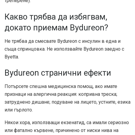
треперене).
Какво трябва да избягвам,
докато приемам Bydureon?
Не трябва да смесвате Bydureon с инсулин в една и
съща спринцовка. Не използвайте Bydureon заедно с
Byetta.
Bydureon странични ефекти
Потърсете спешна медицинска помощ, ако имате
признаци на алергична реакция: копривна треска;
затруднено дишане; подуване на лицето, устните, езика
или гърлото.
Някои хора, използващи екзенатид, са имали сериозно
или фатално кървене, причинено от ниски нива на