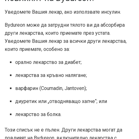
Уведомете Вашия лекар, ако използвате инсулин.
Bydureon може да затрудни тялото ви да абсорбира
други лекарства, които приемате през устата.
Уведомете Вашия лекар за всички други лекарства,
които приемате, особено за:
орално лекарство за диабет;
лекарства за кръвно налягане;
варфарин (Coumadin, Jantoven);
диуретик или „отводняващо хапче“; или
лекарство за болка.
Този списък не е пълен. Други лекарства могат да
повлияят на Bydureon, включително лекарства с