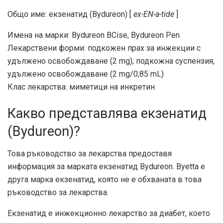
Общо име: екзенатид (Bydureon) [
ex-EN-a-tide
]
Имена на марки: Bydureon BCise, Bydureon Pen
Лекарствени форми: подкожен прах за инжекции с
удължено освобождаване (2 mg); подкожна суспензия,
удължено освобождаване (2 mg/0,85 mL)
Клас лекарства: миметици на инкретин
Какво представлява екзенатид
(Bydureon)?
Това ръководство за лекарства предоставя
информация за марката екзенатид Bydureon. Byetta е
друга марка екзенатид, която не е обхваната в това
ръководство за лекарства.
Екзенатид е инжекционно лекарство за диабет, което