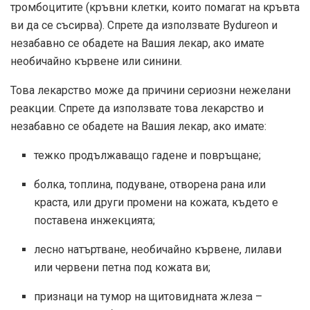
тромбоцитите (кръвни клетки, които помагат на кръвта
ви да се съсирва). Спрете да използвате Bydureon и
незабавно се обадете на Вашия лекар, ако имате
необичайно кървене или синини.
Това лекарство може да причини сериозни нежелани
реакции. Спрете да използвате това лекарство и
незабавно се обадете на Вашия лекар, ако имате:
тежко продължаващо гадене и повръщане;
болка, топлина, подуване, отворена рана или
краста, или други промени на кожата, където е
поставена инжекцията;
лесно натъртване, необичайно кървене, лилави
или червени петна под кожата ви;
признаци на тумор на щитовидната жлеза –