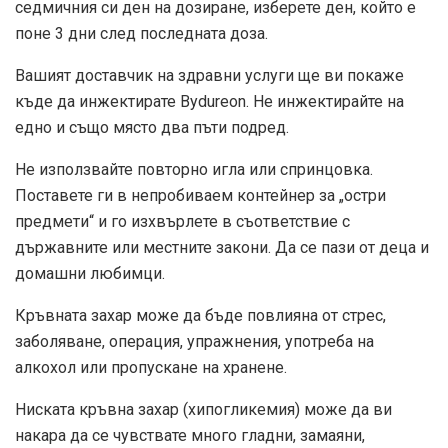
седмичния си ден на дозиране, изберете ден, който е
поне 3 дни след последната доза.
Вашият доставчик на здравни услуги ще ви покаже
къде да инжектирате Bydureon. Не инжектирайте на
едно и също място два пъти подред.
Не използвайте повторно игла или спринцовка.
Поставете ги в непробиваем контейнер за „остри
предмети“ и го изхвърлете в съответствие с
държавните или местните закони. Да се ​​пази от деца и
домашни любимци.
Кръвната захар може да бъде повлияна от стрес,
заболяване, операция, упражнения, употреба на
алкохол или пропускане на хранене.
Ниската кръвна захар (хипогликемия) може да ви
накара да се чувствате много гладни, замаяни,