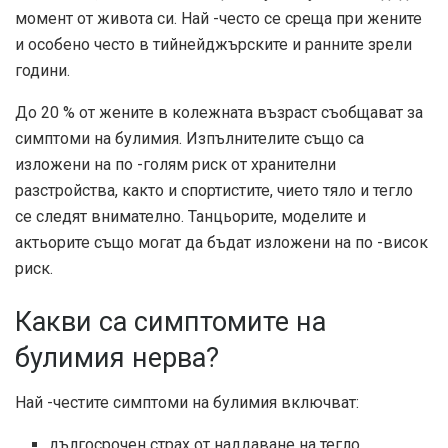
момент от живота си. Най -често се среща при жените
и особено често в тийнейджърските и ранните зрели
години.
До 20 % от жените в колежната възраст съобщават за
симптоми на булимия. Изпълнителите също са
изложени на по -голям риск от хранителни
разстройства, както и спортистите, чието тяло и тегло
се следят внимателно. Танцьорите, моделите и
актьорите също могат да бъдат изложени на по -висок
риск.
Какви са симптомите на
булимия нерва?
Най -честите симптоми на булимия включват:
дългосрочен страх от наддаване на тегло