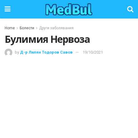
Home
Болести
Други заболявания
Булимия Нервоза
by
Д-р Лилян Тодоров Савов
19/10/2021