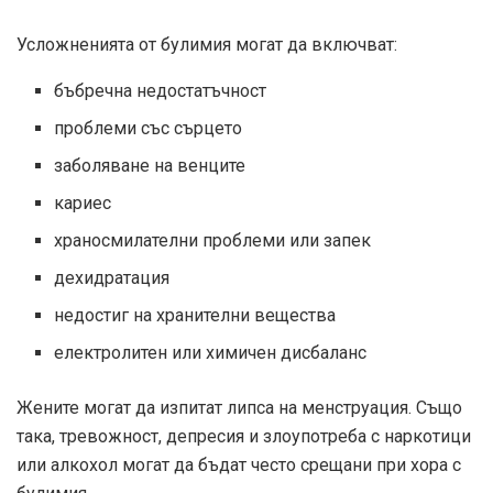
Усложненията от булимия могат да включват:
бъбречна недостатъчност
проблеми със сърцето
заболяване на венците
кариес
храносмилателни проблеми или запек
дехидратация
недостиг на хранителни вещества
електролитен или химичен дисбаланс
Жените могат да изпитат липса на менструация. Също
така, тревожност, депресия и злоупотреба с наркотици
или алкохол могат да бъдат често срещани при хора с