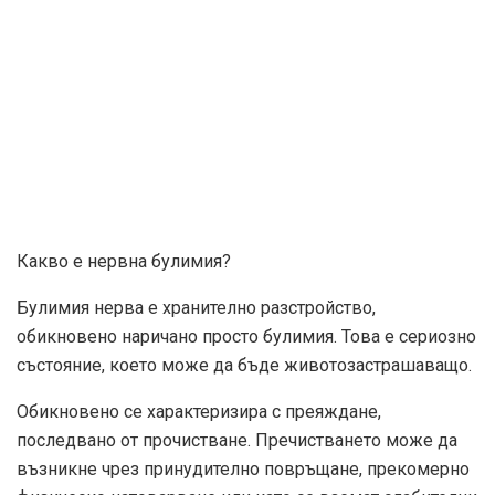
Какво е нервна булимия?
Булимия нерва е хранително разстройство,
обикновено наричано просто булимия. Това е сериозно
състояние, което може да бъде животозастрашаващо.
Обикновено се характеризира с преяждане,
последвано от прочистване. Пречистването може да
възникне чрез принудително повръщане, прекомерно