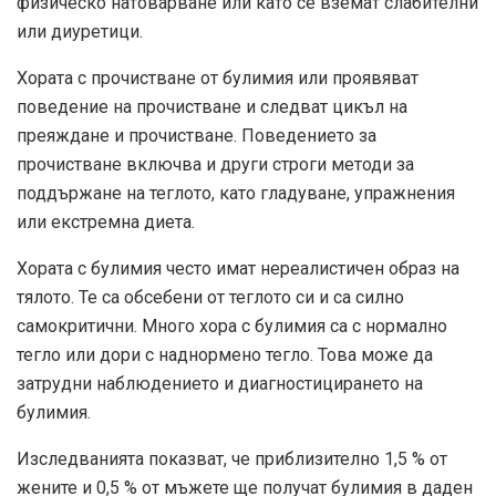
физическо натоварване или като се вземат слабителни
или диуретици.
Хората с прочистване от булимия или проявяват
поведение на прочистване и следват цикъл на
преяждане и прочистване. Поведението за
прочистване включва и други строги методи за
поддържане на теглото, като гладуване, упражнения
или екстремна диета.
Хората с булимия често имат нереалистичен образ на
тялото. Те са обсебени от теглото си и са силно
самокритични. Много хора с булимия са с нормално
тегло или дори с наднормено тегло. Това може да
затрудни наблюдението и диагностицирането на
булимия.
Изследванията показват, че приблизително 1,5 % от
жените и 0,5 % от мъжете ще получат булимия в даден