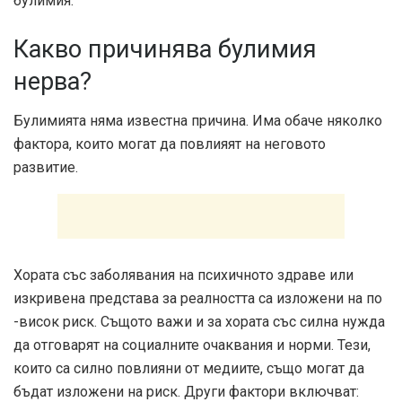
булимия.
Какво причинява булимия
нерва?
Булимията няма известна причина. Има обаче няколко
фактора, които могат да повлияят на неговото
развитие.
Хората със заболявания на психичното здраве или
изкривена представа за реалността са изложени на по
-висок риск. Същото важи и за хората със силна нужда
да отговарят на социалните очаквания и норми. Тези,
които са силно повлияни от медиите, също могат да
бъдат изложени на риск. Други фактори включват: