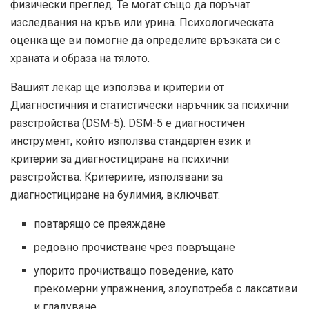
физически преглед. Те могат също да поръчат
изследвания на кръв или урина. Психологическата
оценка ще ви помогне да определите връзката си с
храната и образа на тялото.
Вашият лекар ще използва и критерии от
Диагностичния и статистически наръчник за психични
разстройства (DSM-5). DSM-5 е диагностичен
инструмент, който използва стандартен език и
критерии за диагностициране на психични
разстройства. Критериите, използвани за
диагностициране на булимия, включват:
повтарящо се преяждане
редовно прочистване чрез повръщане
упорито прочистващо поведение, като
прекомерни упражнения, злоупотреба с лаксативи
и гладуване