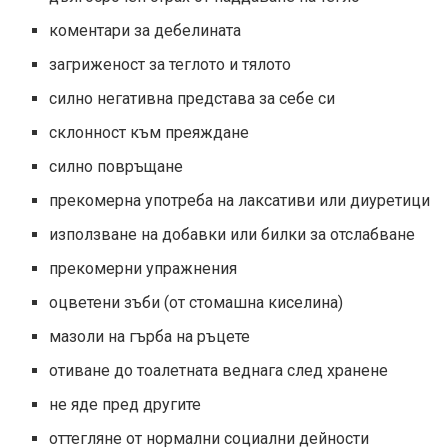
коментари за дебелината
загриженост за теглото и тялото
силно негативна представа за себе си
склонност към преяждане
силно повръщане
прекомерна употреба на лаксативи или диуретици
използване на добавки или билки за отслабване
прекомерни упражнения
оцветени зъби (от стомашна киселина)
мазоли на гърба на ръцете
отиване до тоалетната веднага след хранене
не яде пред другите
оттегляне от нормални социални дейности