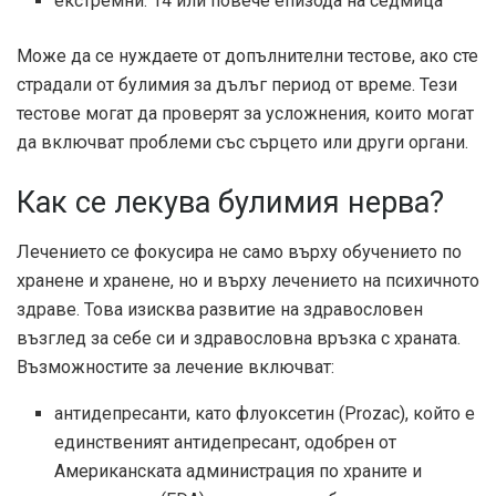
екстремни: 14 или повече епизода на седмица
Може да се нуждаете от допълнителни тестове, ако сте
страдали от булимия за дълъг период от време. Тези
тестове могат да проверят за усложнения, които могат
да включват проблеми със сърцето или други органи.
Как се лекува булимия нерва?
Лечението се фокусира не само върху обучението по
хранене и хранене, но и върху лечението на психичното
здраве. Това изисква развитие на здравословен
възглед за себе си и здравословна връзка с храната.
Възможностите за лечение включват:
антидепресанти, като флуоксетин (Prozac), който е
единственият антидепресант, одобрен от
Американската администрация по храните и