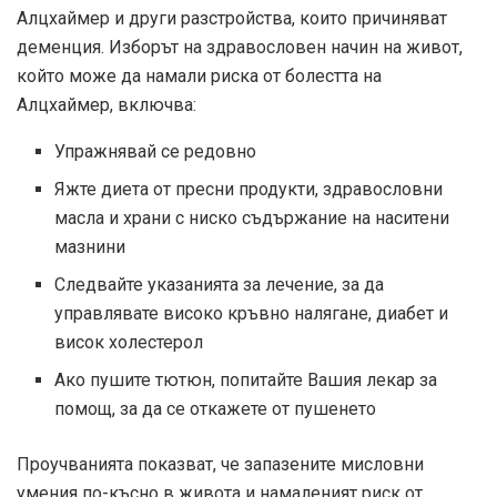
Алцхаймер и други разстройства, които причиняват
деменция. Изборът на здравословен начин на живот,
който може да намали риска от болестта на
Алцхаймер, включва:
Упражнявай се редовно
Яжте диета от пресни продукти, здравословни
масла и храни с ниско съдържание на наситени
мазнини
Следвайте указанията за лечение, за да
управлявате високо кръвно налягане, диабет и
висок холестерол
Ако пушите тютюн, попитайте Вашия лекар за
помощ, за да се откажете от пушенето
Проучванията показват, че запазените мисловни
умения по-късно в живота и намаленият риск от