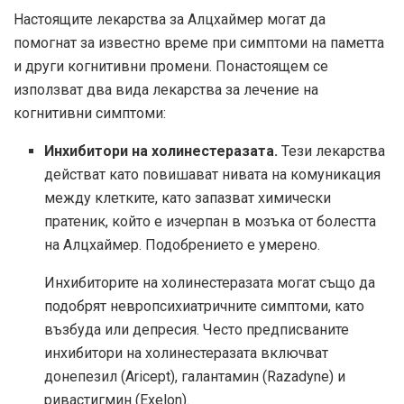
Настоящите лекарства за Алцхаймер могат да
помогнат за известно време при симптоми на паметта
и други когнитивни промени. Понастоящем се
използват два вида лекарства за лечение на
когнитивни симптоми:
Инхибитори на холинестеразата.
Тези лекарства
действат като повишават нивата на комуникация
между клетките, като запазват химически
пратеник, който е изчерпан в мозъка от болестта
на Алцхаймер. Подобрението е умерено.
Инхибиторите на холинестеразата могат също да
подобрят невропсихиатричните симптоми, като
възбуда или депресия. Често предписваните
инхибитори на холинестеразата включват
донепезил (Aricept), галантамин (Razadyne) и
ривастигмин (Exelon).