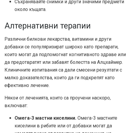
Съхранявайте снимки и други значими предмети
около къщата.
Алтернативни терапии
Различни билкови лекарства, витамини и други
добавки се популяризират широко като препарати,
които могат да подпомогнат когнитивното здраве или
да предотвратят или забавят болестта на Алцхаймер.
Клиничните изпитвания са дали смесени резултати с
малко доказателства, които да ги подкрепят като
ефективно лечение.
Някои от леченията, които са проучени наскоро,
включват:
Омега-3 мастни киселини.
Омега-3 мастните
киселини в рибите или от добавки могат да