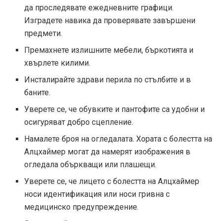
да проследявате ежедневните графици.
Изградете навика да проверявате завършени
предмети.
Премахнете излишните мебели, бъркотията и
хвърлете килими.
Инсталирайте здрави перила по стълбите и в
баните.
Уверете се, че обувките и пантофите са удобни и
осигуряват добро сцепление.
Намалете броя на огледалата. Хората с болестта на
Алцхаймер могат да намерят изображения в
огледала объркващи или плашещи.
Уверете се, че лицето с болестта на Алцхаймер
носи идентификация или носи гривна с
медицинско предупреждение.