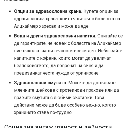
Опции за здравословна храна.
Купете опции за
здравословна храна, които човекът с болестта на
Алцхаймер харесва и може да яде.
Вода и други здравословни напитки.
Опитайте се
да гарантирате, че човек с болестта на Алцхаймер
пие няколко чаши течности всеки ден. Избягвайте
напитките с кофеин, които могат да увеличат
безпокойството, да попречат на съня и да
предизвикат честа нужда от уриниране.
Здравословни смутита.
Можете да допълвате
млечните шейкове с протеинови прахове или да
правите смутита с любими съставки. Това
действие може да бъде особено важно, когато
храненето става по-трудно.
Социална ангажираност и дейности