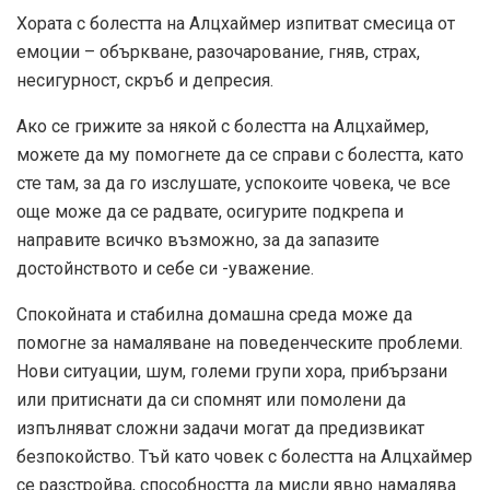
Хората с болестта на Алцхаймер изпитват смесица от
емоции – объркване, разочарование, гняв, страх,
несигурност, скръб и депресия.
Ако се грижите за някой с болестта на Алцхаймер,
можете да му помогнете да се справи с болестта, като
сте там, за да го изслушате, успокоите човека, че все
още може да се радвате, осигурите подкрепа и
направите всичко възможно, за да запазите
достойнството и себе си -уважение.
Спокойната и стабилна домашна среда може да
помогне за намаляване на поведенческите проблеми.
Нови ситуации, шум, големи групи хора, прибързани
или притиснати да си спомнят или помолени да
изпълняват сложни задачи могат да предизвикат
безпокойство. Тъй като човек с болестта на Алцхаймер
се разстройва, способността да мисли явно намалява