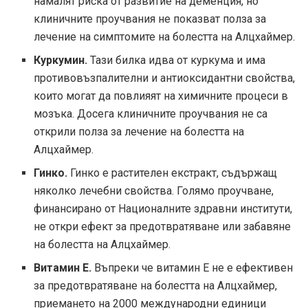
намалят риска от развитие на деменция, но
клиничните проучвания не показват полза за
лечение на симптомите на болестта на Алцхаймер.
Куркумин.
Тази билка идва от куркума и има
противовъзпалителни и антиоксидантни свойства,
които могат да повлияят на химичните процеси в
мозъка. Досега клиничните проучвания не са
открили полза за лечение на болестта на
Алцхаймер.
Гинко.
Гинко е растителен екстракт, съдържащ
няколко лечебни свойства. Голямо проучване,
финансирано от Националните здравни институти,
не откри ефект за предотвратяване или забавяне
на болестта на Алцхаймер.
Витамин Е.
Въпреки че витамин Е не е ефективен
за предотвратяване на болестта на Алцхаймер,
приемането на 2000 международни единици