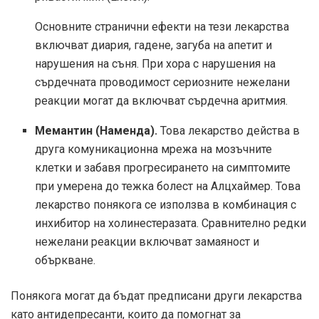
Основните странични ефекти на тези лекарства
включват диария, гадене, загуба на апетит и
нарушения на съня. При хора с нарушения на
сърдечната проводимост сериозните нежелани
реакции могат да включват сърдечна аритмия.
Мемантин (Наменда).
Това лекарство действа в
друга комуникационна мрежа на мозъчните
клетки и забавя прогресирането на симптомите
при умерена до тежка болест на Алцхаймер. Това
лекарство понякога се използва в комбинация с
инхибитор на холинестеразата. Сравнително редки
нежелани реакции включват замаяност и
объркване.
Понякога могат да бъдат предписани други лекарства
като антидепресанти, които да помогнат за