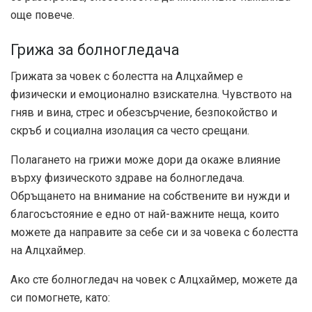
още повече.
Грижа за болногледача
Грижата за човек с болестта на Алцхаймер е
физически и емоционално взискателна. Чувството на
гняв и вина, стрес и обезсърчение, безпокойство и
скръб и социална изолация са често срещани.
Полагането на грижи може дори да окаже влияние
върху физическото здраве на болногледача.
Обръщането на внимание на собствените ви нужди и
благосъстояние е едно от най-важните неща, които
можете да направите за себе си и за човека с болестта
на Алцхаймер.
Ако сте болногледач на човек с Алцхаймер, можете да
си помогнете, като: