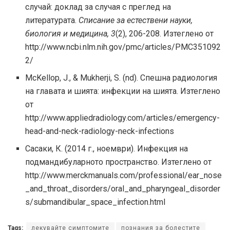
случай: доклад за случая с преглед на
литературата.
Списание за естествени науки,
биология и медицина, 3
(2), 206-208. Изтеглено от
http://www.ncbi.nlm.nih.gov/pmc/articles/PMC351092
2/
McKellop, J., & Mukherji, S. (nd). Спешна радиология
на главата и шията: инфекции на шията. Изтеглено
от
http://www.appliedradiology.com/articles/emergency-
head-and-neck-radiology-neck-infections
Сасаки, К. (2014 г., ноември). Инфекция на
подмандибуларното пространство. Изтеглено от
http://www.merckmanuals.com/professional/ear_nose
_and_throat_disorders/oral_and_pharyngeal_disorder
s/submandibular_space_infection.html
Tags:
лекувайте симптомите
познания за болестите