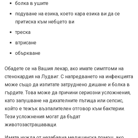
болка в ушите
подуване на езика, което кара езика ви да се
притиска към небцето ви
треска
втрисане
объркване
Обадете се на Вашия лекар, ако имате симптоми на
стенокардия на Лудвиг. С напредването на инфекцията
може също да изпитате затруднено дишане и болка в
гърдите. Това може да причини сериозни усложнения,
като запушване на дихателните пътища или сепсис,
който е тежък възпалителен отговор към бактерии.
Тези усложнения могат да бъдат
животозастрашаващи.
Имате нужда от незабавна медицинска помощ, ако