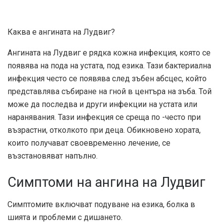
Каква е ангината на Лудвиг?
Ангината на Лудвиг е рядка кожна инфекция, която се
появява на пода на устата, под езика. Тази бактериална
инфекция често се появява след зъбен абсцес, който
представлява събиране на гной в центъра на зъба. Той
може да последва и други инфекции на устата или
наранявания. Тази инфекция се среща по -често при
възрастни, отколкото при деца. Обикновено хората,
които получават своевременно лечение, се
възстановяват напълно.
Симптоми на ангина на Лудвиг
Симптомите включват подуване на езика, болка в
шията и проблеми с дишането.