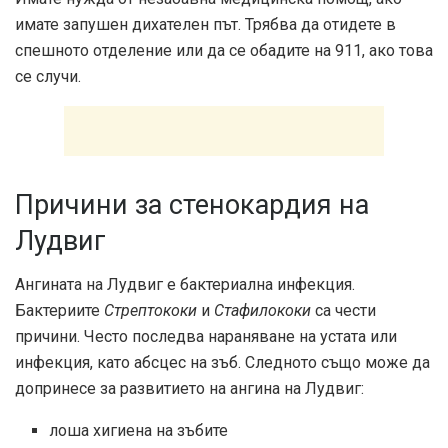
имате запушен дихателен път. Трябва да отидете в
спешното отделение или да се обадите на 911, ако това
се случи.
Причини за стенокардия на
Лудвиг
Ангината на Лудвиг е бактериална инфекция.
Бактериите
Стрептококи
и
Стафилококи
са чести
причини. Често последва нараняване на устата или
инфекция, като абсцес на зъб. Следното също може да
допринесе за развитието на ангина на Лудвиг:
лоша хигиена на зъбите