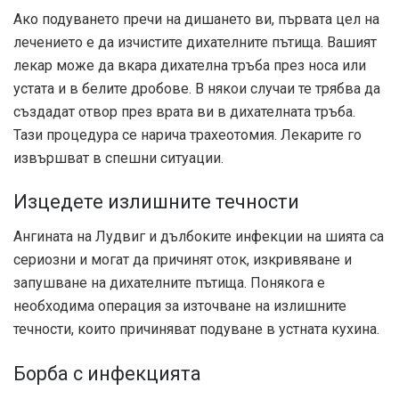
Ако подуването пречи на дишането ви, първата цел на
лечението е да изчистите дихателните пътища. Вашият
лекар може да вкара дихателна тръба през носа или
устата и в белите дробове. В някои случаи те трябва да
създадат отвор през врата ви в дихателната тръба.
Тази процедура се нарича трахеотомия. Лекарите го
извършват в спешни ситуации.
Изцедете излишните течности
Ангината на Лудвиг и дълбоките инфекции на шията са
сериозни и могат да причинят оток, изкривяване и
запушване на дихателните пътища. Понякога е
необходима операция за източване на излишните
течности, които причиняват подуване в устната кухина.
Борба с инфекцията