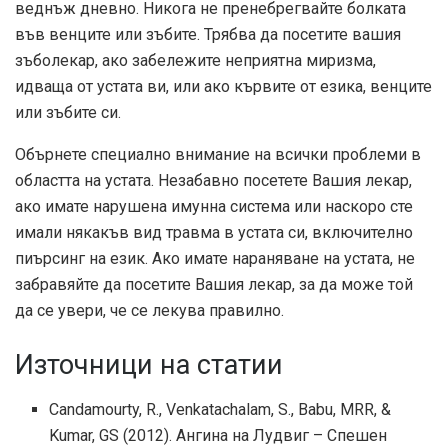
веднъж дневно. Никога не пренебрегвайте болката
във венците или зъбите. Трябва да посетите вашия
зъболекар, ако забележите неприятна миризма,
идваща от устата ви, или ако кървите от езика, венците
или зъбите си.
Обърнете специално внимание на всички проблеми в
областта на устата. Незабавно посетете Вашия лекар,
ако имате нарушена имунна система или наскоро сте
имали някакъв вид травма в устата си, включително
пиърсинг на език. Ако имате нараняване на устата, не
забравяйте да посетите Вашия лекар, за да може той
да се увери, че се лекува правилно.
Източници на статии
Candamourty, R., Venkatachalam, S., Babu, MRR, &
Kumar, GS (2012). Ангина на Лудвиг – Спешен