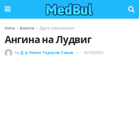
Home
Болести
Други заболявания
Ангина на Лудвиг
by
Д-р Лилян Тодоров Савов
16/10/2021