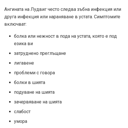
Ангината на Лудвиг често следва зъбна инфекция или
друга инфекция или нараняване в устата. Симптомите
включват:
болка или нежност в пода на устата, която е под
езика ви
затруднено преглъщане
лигавене
проблеми с говора
болки в шията
подуване на шията
зачервяване на шията
слабост
умора