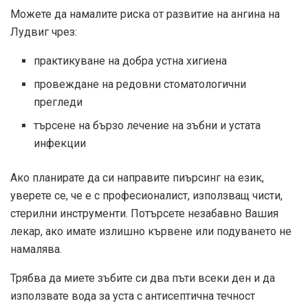
Можете да намалите риска от развитие на ангина на
Лудвиг чрез:
практикуване на добра устна хигиена
провеждане на редовни стоматологични
прегледи
търсене на бързо лечение на зъбни и устата
инфекции
Ако планирате да си направите пиърсинг на език,
уверете се, че е с професионалист, използващ чисти,
стерилни инструменти. Потърсете незабавно Вашия
лекар, ако имате излишно кървене или подуването не
намалява.
Трябва да миете зъбите си два пъти всеки ден и да
използвате вода за уста с антисептична течност