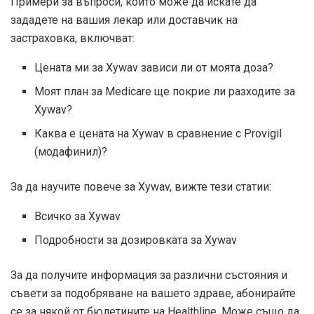
Примери за въпроси, които може да искате да
зададете на вашия лекар или доставчик на
застраховка, включват:
Цената ми за Xywav зависи ли от моята доза?
Моят план за Medicare ще покрие ли разходите за
Xywav?
Каква е цената на Xywav в сравнение с Provigil
(модафинил)?
За да научите повече за Xywav, вижте тези статии:
Всичко за Xywav
Подробности за дозировката за Xywav
За да получите информация за различни състояния и
съвети за подобряване на вашето здраве, абонирайте
се за някой от бюлетините на Healthline. Може също да