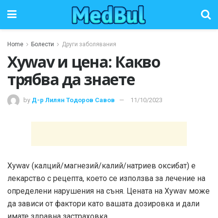
Home
Болести
Други заболявания
Xywav и цена: Какво
трябва да знаете
by
Д-р Лилян Тодоров Савов
11/10/2023
Xywav (калций/магнезий/калий/натриев оксибат) е
лекарство с рецепта, което се използва за лечение на
определени нарушения на съня. Цената на Xywav може
да зависи от фактори като вашата дозировка и дали
имате здравна застраховка.