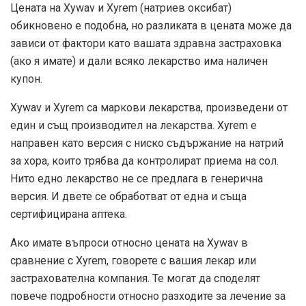
Цената на Xywav и Xyrem (натриев оксибат)
обикновено е подобна, но разликата в цената може да
зависи от фактори като вашата здравна застраховка
(ако я имате) и дали всяко лекарство има наличен
купон.
Xywav и Xyrem са маркови лекарства, произведени от
един и същ производител на лекарства. Xyrem е
направен като версия с ниско съдържание на натрий
за хора, които трябва да контролират приема на сол.
Нито едно лекарство не се предлага в генерична
версия. И двете се обработват от една и съща
сертифицирана аптека.
Ако имате въпроси относно цената на Xywav в
сравнение с Xyrem, говорете с вашия лекар или
застрахователна компания. Те могат да споделят
повече подробности относно разходите за лечение за