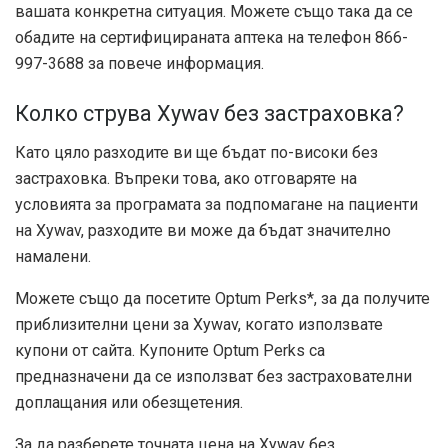
вашата конкретна ситуация. Можете също така да се
обадите на сертифицираната аптека на телефон 866-
997-3688 за повече информация.
Колко струва Xywav без застраховка?
Като цяло разходите ви ще бъдат по-високи без
застраховка. Въпреки това, ако отговаряте на
условията за програмата за подпомагане на пациенти
на Xywav, разходите ви може да бъдат значително
намалени.
Можете също да посетите Optum Perks*, за да получите
приблизителни цени за Xywav, когато използвате
купони от сайта. Купоните Optum Perks са
предназначени да се използват без застрахователни
доплащания или обезщетения.
За да разберете точната цена на Xywav без