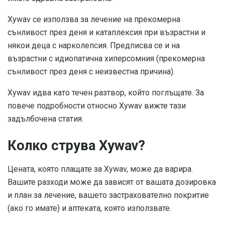
Xywav се използва за лечение на прекомерна
сънливост през деня и катаплексия при възрастни и
някои деца с нарколепсия. Предписва се и на
възрастни с идиопатична хиперсомния (прекомерна
сънливост през деня с неизвестна причина).
Xywav идва като течен разтвор, който поглъщате. За
повече подробности относно Xywav вижте тази
задълбочена статия.
Колко струва Xywav?
Цената, която плащате за Xywav, може да варира.
Вашите разходи може да зависят от вашата дозировка
и план за лечение, вашето застрахователно покритие
(ако го имате) и аптеката, която използвате.