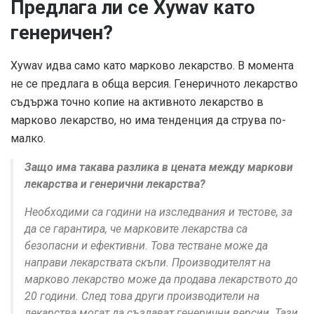
Предлага ли се Xywav като
генеричен?
Xywav идва само като марково лекарство. В момента
не се предлага в обща версия. Генеричното лекарство
съдържа точно копие на активното лекарство в
марково лекарство, но има тенденция да струва по-
малко.
Защо има такава разлика в цената между маркови
лекарства и генерични лекарства?
Необходими са години на изследвания и тестове, за
да се гарантира, че марковите лекарства са
безопасни и ефективни. Това тестване може да
направи лекарствата скъпи. Производителят на
марково лекарство може да продава лекарството до
20 години. След това други производители на
лекарства могат да създават генерични версии. Тази