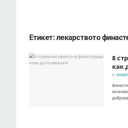
Етикет:
лекарството финаст
8 ст
как 
BY
БОЖУР
Финасте
лечение
доброка