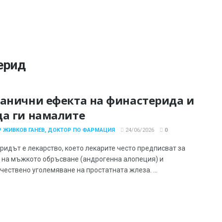
ерид
ранични ефекта на финастерида и
да ги намалите
 ЖИВКОВ ГАНЕВ, ДОКТОР ПО ФАРМАЦИЯ
24/06/2026
0
ридът е лекарство, което лекарите често предписват за
 на мъжкото обръсване (андрогенна алопеция) и
чествено уголемяване на простатната жлеза. ...