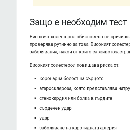
Защо е необходим тест 
Високият холестерол обикновено не причиняв
проверява рутинно за това. Високият холест
заболявания, някои от които са животозастр
Високият холестерол повишава риска от:
коронарна болест на сърцето
атеросклероза, която представлява натр
стенокардия или болка в гърдите
сърдечен удар
удар
заболяване на каротидната артерия