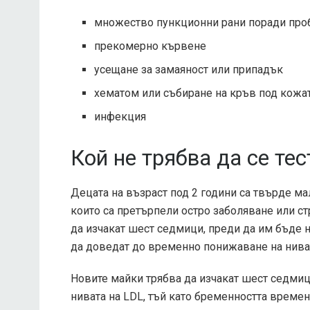
множество пункционни рани поради проб
прекомерно кървене
усещане за замаяност или припадък
хематом или събиране на кръв под кожа
инфекция
Кой не трябва да се тес
Децата на възраст под 2 години са твърде малк
които са претърпели остро заболяване или ст
да изчакат шест седмици, преди да им бъде на
да доведат до временно понижаване на ниват
Новите майки трябва да изчакат шест седмиц
нивата на LDL, тъй като бременността време