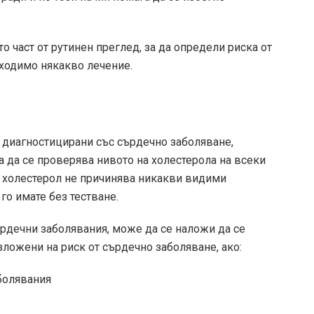
о част от рутинен преглед, за да определи риска от
ходимо някакво лечение.
ли диагностицирани със сърдечно заболяване,
 да се проверява нивото на холестерола на всеки
т холестерол не причинява никакви видими
го имате без тестване.
ърдечни заболявания, може да се наложи да се
изложени на риск от сърдечно заболяване, ако:
болявания