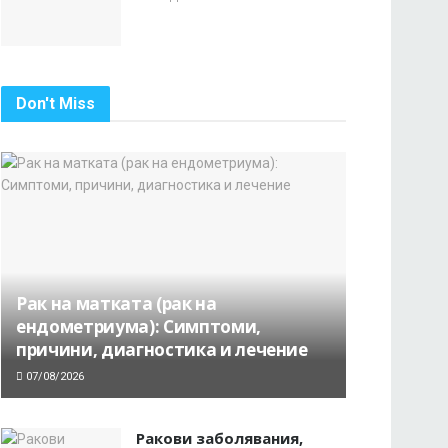
Don't Miss
Рак на матката (рак на
ендометриума): Симптоми,
причини, диагностика и лечение
07/08/2026
Ракови заболявания,