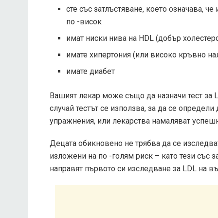
сте със затлъстяване, което означава, че
по -висок
имат ниски нива на HDL (добър холестер
имате хипертония (или високо кръвно нал
имате диабет
Вашият лекар може също да назначи тест за LD
случай тестът се използва, за да се определи
упражнения, или лекарства намаляват успешн
Децата обикновено не трябва да се изследват 
изложени на по -голям риск – като тези със з
направят първото си изследване за LDL на въ