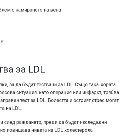
лем с намирането на вена
та
тва за LDL
и, за да бъдат тествани за LDL. Също така, хората,
ресова ситуация, като операция или инфаркт, трябва
правен тест за LDL. Болестта и острият стрес могат
а на LDL.
и след раждането, преди да бъдат изследвани
нно повишава нивата на LDL холестерола.