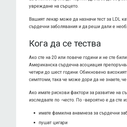
увреждане на сърцето.
Вашият лекар може да назначи тест за LDL кат
сърдечни заболявания и да реши дали е необ
Кога да се тества
Ако сте на 20 или повече години и не сте би
Американска сърдечна асоциация
препоръчва
четири до шест години. Обикновено високия
симптоми, така че може дори да не знаете, че 
Ако имате рискови фактори за развитие на с
изследвате по -често. По -вероятно е да сте 
имате фамилна анамнеза за сърдечни за
пушат цигари