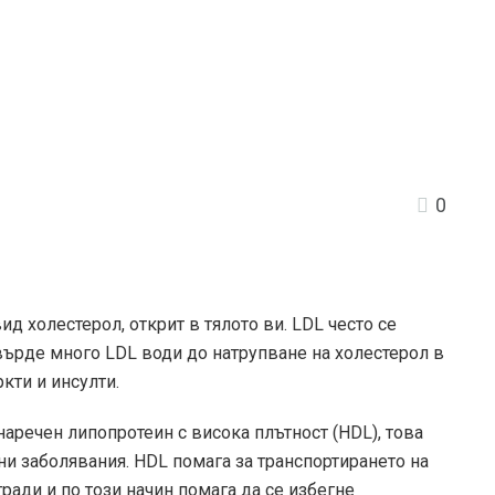
0
ид холестерол, открит в тялото ви. LDL често се
твърде много LDL води до натрупване на холестерол в
кти и инсулти.
наречен липопротеин с висока плътност (HDL), това
ни заболявания. HDL помага за транспортирането на
гради и по този начин помага да се избегне