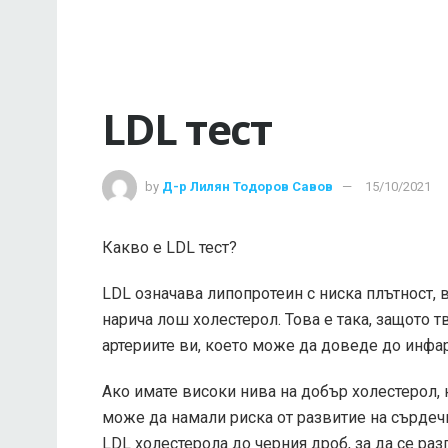
LDL тест
by
Д-р Лилян Тодоров Савов
15/10/2021
Какво е LDL тест?
LDL означава липопротеин с ниска плътност, в
нарича лош холестерол. Това е така, защото 
артериите ви, което може да доведе до инфар
Ако имате високи нива на добър холестерол, 
може да намали риска от развитие на сърдеч
LDL холестерола до черния дроб, за да се раз