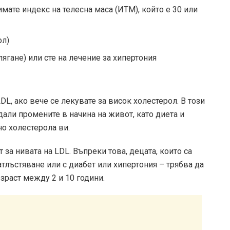
 имате индекс на телесна маса (ИТМ), който е 30 или
ол)
ягане) или сте на лечение за хипертония
L, ако вече се лекувате за висок холестерол. В този
 дали промените в начина на живот, като диета и
о холестерола ви.
за нивата на LDL. Въпреки това, децата, които са
атлъстяване или с диабет или хипертония – трябва да
зраст между 2 и 10 години.