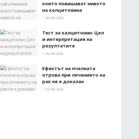
които повишават нивото
на калцитонина
06/08/2026
Тест за калцитонин: Цел
и интерпретация на
резултатите
06/08/2026
Ефектът на пчелната
отрова при лечението на
рак не е доказан
05/08/2026