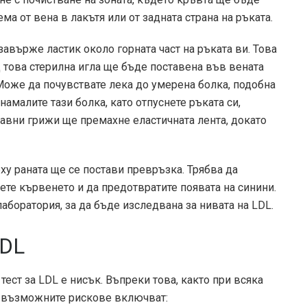
ма от вена в лакътя или от задната страна на ръката.
авърже ластик около горната част на ръката ви. Това
 това стерилна игла ще бъде поставена във вената
Може да почувствате лека до умерена болка, подобна
амалите тази болка, като отпуснете ръката си,
равни грижи ще премахне еластичната лента, докато
ху раната ще се постави превръзка. Трябва да
рете кървенето и да предотвратите появата на синини.
боратория, за да бъде изследвана за нивата на LDL.
LDL
ест за LDL е нисък. Въпреки това, както при всяка
, възможните рискове включват: