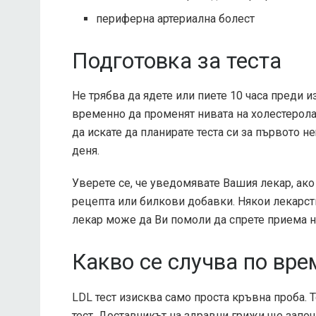
периферна артериална болест
Подготовка за теста
Не трябва да ядете или пиете 10 часа преди и
временно да променят нивата на холестерола
да искате да планирате теста си за първото не
деня.
Уверете се, че уведомявате Вашия лекар, ако
рецепта или билкови добавки. Някои лекарств
лекар може да Ви помоли да спрете приема на
Какво се случва по вре
LDL тест изисква само проста кръвна проба.
тест. Доставчикът на здравни грижи ще започ