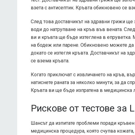
взета с антисептик. Кръвта обикновено се взе
След това доставчикът на здравни грижи ще з
води до натрупване на кръв във вената. След
ви и кръвта ще бъде изтеглена в епруветка. 
на бодеж или парене. Обикновено можете да н
докато се изтегля кръвта. Доставчикът на зд
се взема кръвта.
Когато приключат с извличането на кръв, вър
натиснете раната за няколко минути, за да сп
Кръвта ви ще бъде изпратена в медицинска ла
Рискове от тестове за 
Шансът да изпитате проблеми поради кръвен т
медицинска процедура, която счупва кожата