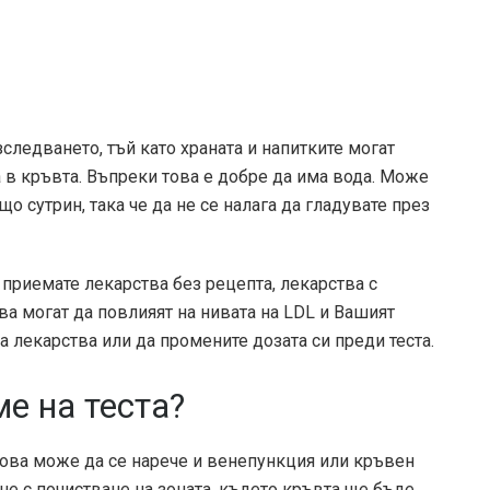
зследването, тъй като храната и напитките могат
 в кръвта. Въпреки това е добре да има вода. Може
що сутрин, така че да не се налага да гладувате през
 приемате лекарства без рецепта, лекарства с
а могат да повлияят на нивата на LDL и Вашият
 лекарства или да промените дозата си преди теста.
ме на теста?
 Това може да се нарече и венепункция или кръвен
не с почистване на зоната, където кръвта ще бъде