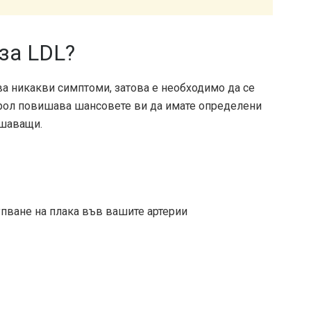
за LDL?
а никакви симптоми, затова е необходимо да се
ерол повишава шансовете ви да имате определени
ашаващи.
упване на плака във вашите артерии