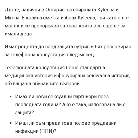
Двете, налични в Онтарио, са спиралата Kyleena и
Mirena. В крайна сметка избрах Kyleena, тъй като е по-
малък и се препоръчва за хора, които все още не са
имали деца.
Имах рецепта до следващата сутрин и бях резервиран
за телефонна консултация след месец.
Телефонната консултация беше стандартна
медицинска история и фокусирана сексуална история,
обхващаща обичайните въпроси:
Имах ли нови сексуални партньори през
последната година? Ако е така, използвана ли е
защита?
Имал ли съм преди това полово предавани
инфекции (ППИ)?