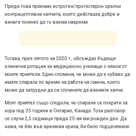
Преди това приемах естроген/прогестерон орални
контрацептивни хапчета, които действаха добре и
винаги помнех да го взема навреме.
Тогава, през лятото на 2020 г., обсъждах бъдещи
клинични ротации за медицинско училище с някои от
моите приятели. Един спомена, че може да е хубаво да
имате спирала по време на работа на смени, което
може да затрудни да си спомните да вземете хапче.
Моят приятел също сподели, че спирали са покрити за
хора под 25 години в Онтарио, Канада. Този разговор
се случи 2,5 седмици преди 25-ия ми рожден ден. Да
кажа, че бях във времева криза, би било подценяване.