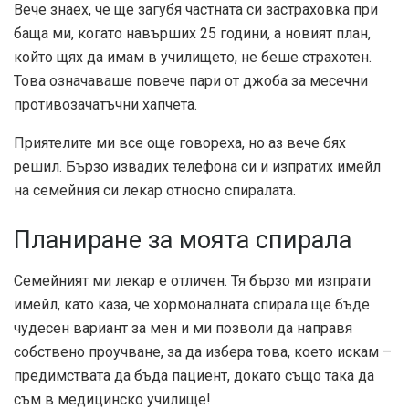
Вече знаех, че ще загубя частната си застраховка при
баща ми, когато навърших 25 години, а новият план,
който щях да имам в училището, не беше страхотен.
Това означаваше повече пари от джоба за месечни
противозачатъчни хапчета.
Приятелите ми все още говореха, но аз вече бях
решил. Бързо извадих телефона си и изпратих имейл
на семейния си лекар относно спиралата.
Планиране за моята спирала
Семейният ми лекар е отличен. Тя бързо ми изпрати
имейл, като каза, че хормоналната спирала ще бъде
чудесен вариант за мен и ми позволи да направя
собствено проучване, за да избера това, което искам –
предимствата да бъда пациент, докато също така да
съм в медицинско училище!