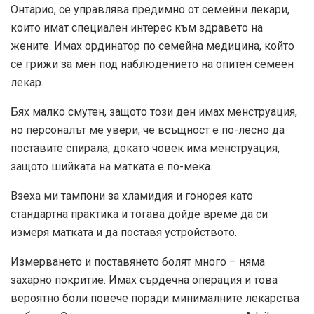
Онтарио, се управлява предимно от семейни лекари,
които имат специален интерес към здравето на
жените. Имах ординатор по семейна медицина, който
се грижи за мен под наблюдението на опитен семеен
лекар.
Бях малко смутен, защото този ден имах менструация,
но персоналът ме увери, че всъщност е по-лесно да
поставите спирала, докато човек има менструация,
защото шийката на матката е по-мека.
Взеха ми тампони за хламидия и гонорея като
стандартна практика и тогава дойде време да си
измеря матката и да поставя устройството.
Измерването и поставянето болят много – няма
захарно покритие. Имах сърдечна операция и това
вероятно боли повече поради минималните лекарства