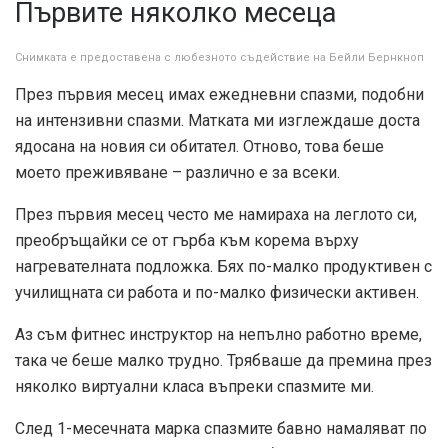
Първите няколко месеца
Снимката е предоставена с любезното съдействие на Бейли Бернкноп
През първия месец имах ежедневни спазми, подобни
на интензивни спазми. Матката ми изглеждаше доста
ядосана на новия си обитател. Отново, това беше
моето преживяване – различно е за всеки.
През първия месец често ме намираха на леглото си,
преобръщайки се от гърба към корема върху
нагревателната подложка. Бях по-малко продуктивен с
училищната си работа и по-малко физически активен.
Аз съм фитнес инструктор на непълно работно време,
така че беше малко трудно. Трябваше да премина през
няколко виртуални класа въпреки спазмите ми.
След 1-месечната марка спазмите бавно намаляват по