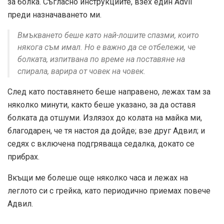
за болка. Съгласно инструкциите, взех един Advil
преди назначаването ми.
Вмъкването беше като най-лошите спазми, които
някога съм имал. Но е важно да се отбележи, че
болката, изпитвана по време на поставяне на
спирала, варира от човек на човек.
След като поставянето беше направено, лежах там за
няколко минути, както беше указано, за да оставя
болката да отшуми. Излязох до колата на майка ми,
благодарен, че тя настоя да дойде; взе друг Адвил; и
седях с включена подгряваща седалка, докато се
прибрах.
Вкъщи ме болеше още няколко часа и лежах на
леглото си с грейка, като периодично приемах повече
Адвил.