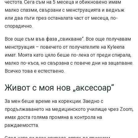
честота. Сега съм на 5 месеца и обикновено имам
малко спазми, свързани с менструацията и веднъж
или два пъти през останалата част от месеца, по-
спорадично.
Все още съм във фаза „свикване“. Все още получавам
менструация – повечето от получателите на Kyleena
имат. Моята като цяло беше по-лека от преди спирала,
малко по-къса, но свързана с повече дни на зацапване.
Всичко това е естествено.
Живот с моя нов „аксесоар“
За мен беше време на корекции. Заедно с
продължаването на медицинското училище чрез Zoom,
имах доста голяма промяна в контрола на
раждаемостта.