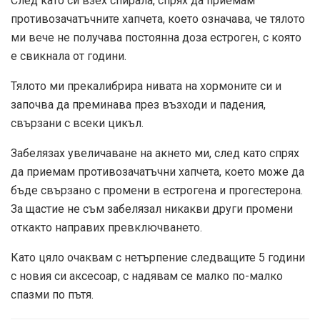
След като си взех спирала, спрях да приемам
противозачатъчните хапчета, което означава, че тялото
ми вече не получава постоянна доза естроген, с която
е свикнала от години.
Тялото ми прекалибрира нивата на хормоните си и
започва да преминава през възходи и падения,
свързани с всеки цикъл.
Забелязах увеличаване на акнето ми, след като спрях
да приемам противозачатъчни хапчета, което може да
бъде свързано с промени в естрогена и прогестерона.
За щастие не съм забелязал никакви други промени
откакто направих превключването.
Като цяло очаквам с нетърпение следващите 5 години
с новия си аксесоар, с надявам се малко по-малко
спазми по пътя.