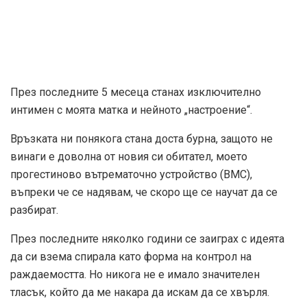
През последните 5 месеца станах изключително
интимен с моята матка и нейното „настроение“.
Връзката ни понякога стана доста бурна, защото не
винаги е доволна от новия си обитател, моето
прогестиново вътрематочно устройство (ВМС),
въпреки че се надявам, че скоро ще се научат да се
разбират.
През последните няколко години се заиграх с идеята
да си взема спирала като форма на контрол на
раждаемостта. Но никога не е имало значителен
тласък, който да ме накара да искам да се хвърля.