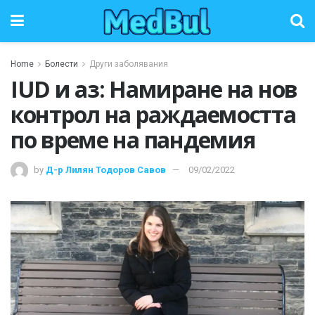
Home
Болести
Други заболявания
IUD и аз: Намиране на нов
контрол на раждаемостта
по време на пандемия
by
Д-р Лилян Тодоров Савов
09/02/2022