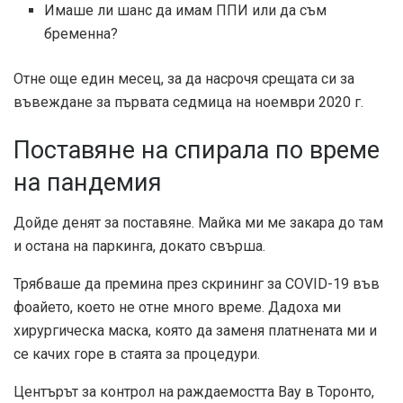
Имаше ли шанс да имам ППИ или да съм
бременна?
Отне още един месец, за да насрочя срещата си за
въвеждане за първата седмица на ноември 2020 г.
Поставяне на спирала по време
на пандемия
Дойде денят за поставяне. Майка ми ме закара до там
и остана на паркинга, докато свърша.
Трябваше да премина през скрининг за COVID-19 във
фоайето, което не отне много време. Дадоха ми
хирургическа маска, която да заменя платнената ми и
се качих горе в стаята за процедури.
Центърът за контрол на раждаемостта Bay в Торонто,