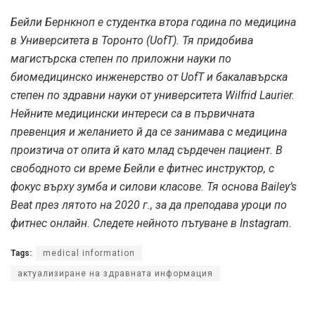
Бейли Бернкноп е студентка втора година по медицина
в Университета в Торонто (UofT). Тя придобива
магистърска степен по приложни науки по
биомедицинско инженерство от UofT и бакалавърска
степен по здравни науки от университета Wilfrid Laurier.
Нейните медицински интереси са в първичната
превенция и желанието й да се занимава с медицина
произтича от опита й като млад сърдечен пациент. В
свободното си време Бейли е фитнес инструктор, с
фокус върху зумба и силови класове. Тя основа Bailey’s
Beat през лятото на 2020 г., за да преподава уроци по
фитнес онлайн. Следете нейното пътуване в Instagram.
Tags:
medical information
актуализиране на здравната информация